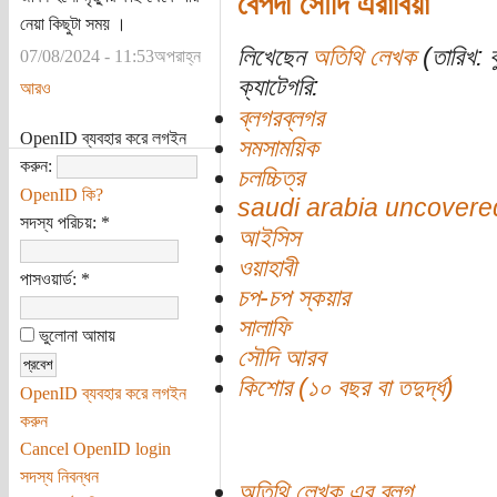
বেপর্দা সৌদি এরাবিয়া
নেয়া কিছুটা সময় ।
লিখেছেন
অতিথি লেখক
(তারিখ: 
07/08/2024 - 11:53অপরাহ্ন
ক্যাটেগরি:
আরও
ব্লগরব্লগর
OpenID ব্যবহার করে লগইন
সমসাময়িক
করুন:
চলচ্চিত্র
OpenID কি?
saudi arabia uncovere
সদস্য পরিচয়:
*
আইসিস
ওয়াহাবী
পাসওয়ার্ড:
*
চপ-চপ স্কয়ার
সালাফি
ভুলোনা আমায়
সৌদি আরব
কিশোর (১০ বছর বা তদুর্দ্ধ)
OpenID ব্যবহার করে লগইন
করুন
Cancel OpenID login
সদস্য নিবন্ধন
অতিথি লেখক এর ব্লগ