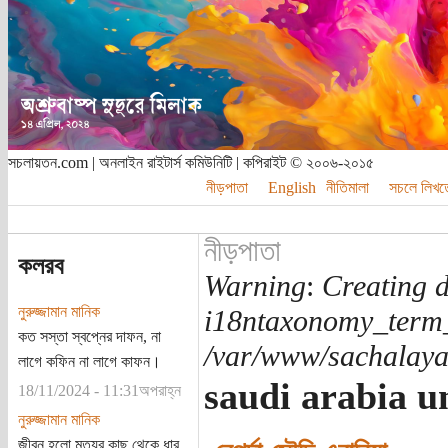
সচলায়তন.com | অনলাইন রাইটার্স কমিউনিটি | কপিরাইট © ২০০৬-২০১৫
নীড়পাতা
English
নীতিমালা
সচলে লিখত
নীড়পাতা
কলরব
Warning
:
Creating d
নুরুজ্জামান মানিক
i18ntaxonomy_term
কত সস্তা স্বপ্নের দাফন, না
/var/www/sachalayat
লাগে কফিন না লাগে কাফন।
saudi arabia u
18/11/2024 - 11:31অপরাহ্ন
নুরুজ্জামান মানিক
জীবন হলো মৃত্যুর কাছ থেকে ধার