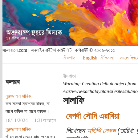
সচলায়তন.com | অনলাইন রাইটার্স কমিউনিটি | কপিরাইট © ২০০৬-২০১৫
নীড়পাতা
English
নীতিমালা
সচলে লিখত
নীড়পাতা
কলরব
Warning
:
Creating default object from
/var/www/sachalayatan/s6/sites/all/m
নুরুজ্জামান মানিক
সালাফি
কত সস্তা স্বপ্নের দাফন, না
লাগে কফিন না লাগে কাফন।
বেপর্দা সৌদি এরাবিয়া
18/11/2024 - 11:31অপরাহ্ন
নুরুজ্জামান মানিক
লিখেছেন
অতিথি লেখক
(তারিখ: 
জীবন হলো মৃত্যুর কাছ থেকে ধার