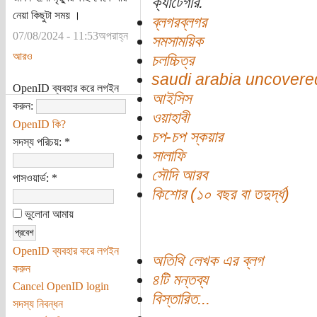
ক্যাটেগরি:
নেয়া কিছুটা সময় ।
ব্লগরব্লগর
07/08/2024 - 11:53অপরাহ্ন
সমসাময়িক
আরও
চলচ্চিত্র
saudi arabia uncovere
OpenID ব্যবহার করে লগইন
আইসিস
করুন:
ওয়াহাবী
OpenID কি?
চপ-চপ স্কয়ার
সদস্য পরিচয়:
*
সালাফি
সৌদি আরব
পাসওয়ার্ড:
*
কিশোর (১০ বছর বা তদুর্দ্ধ)
ভুলোনা আমায়
OpenID ব্যবহার করে লগইন
অতিথি লেখক এর ব্লগ
করুন
৪টি মন্তব্য
Cancel OpenID login
বিস্তারিত...
সদস্য নিবন্ধন