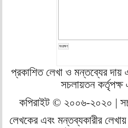
প্রকাশিত লেখা ও মন্তব্যের দায় 
সচলায়তন কর্তৃপক্
কপিরাইট © ২০০৬-২০২০ | সচ
লেখকের এবং মন্তব্যকারীর লেখায়