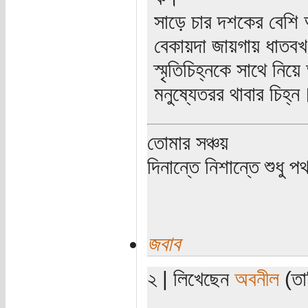
সাড়ে চার দশকের বেশি
বেকায়দা জায়গায় ধাতব
স্মৃতিচিহ্নকে সাথে নিয়
মনুষ্যেতরর থাবার চিহ
তোমার সঞ্চয়
দিনান্তে নিশান্তে শুধু 
জবাব
২ | লিখেছেন
অবনীল
(তার