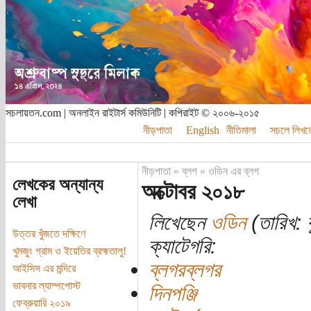
সচলায়তন.com | অনলাইন রাইটার্স কমিউনিটি | কপিরাইট © ২০০৬-২০১৫
নীড়পাতা
English
নীতিমালা
সচলে লিখত
নীড়পাতা
»
ব্লগ
»
ওডিন এর ব্লগ
লেখকের অন্যান্য
অক্টোবর ২০১৮
লেখা
লিখেছেন
ওডিন
(তারিখ: ব
উত্তর খুঁজতে দক্ষিণে
ক্যাটেগরি:
খুমজুং গ্রাম ও ইয়েতির ব্রহ্মতালু!
ব্লগরব্লগর
আইসিস এর মন্দিরে
ভাবনার ল্যাম্পপোস্ট
দিনপঞ্জি
ফেব্রুয়ারি ২০১৯