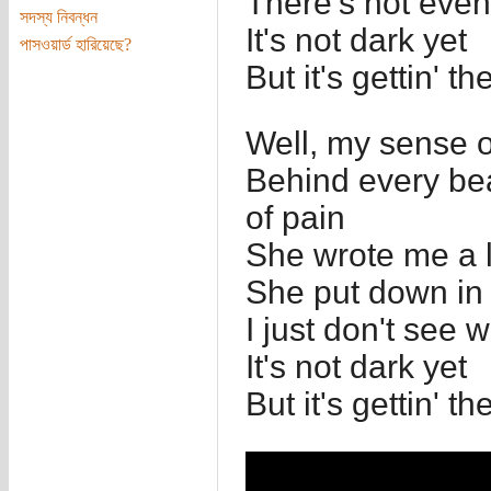
There's not eve
সদস্য নিবন্ধন
It's not dark yet
পাসওয়ার্ড হারিয়েছে?
But it's gettin' th
Well, my sense 
Behind every bea
of pain
She wrote me a l
She put down in 
I just don't see 
It's not dark yet
But it's gettin' th