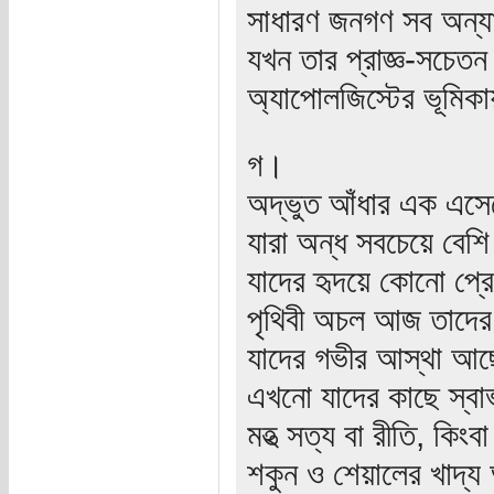
সাধারণ জনগণ সব অন্যা
যখন তার প্রাজ্ঞ-সচেতন 
অ্যাপোলজিস্টের ভূমিক
গ।
অদ্ভুত আঁধার এক এসে
যারা অন্ধ সবচেয়ে বেশি
যাদের হৃদয়ে কোনো প্র
পৃথিবী অচল আজ তাদের 
যাদের গভীর আস্থা আছ
এখনো যাদের কাছে স্বা
মহত্‍‌ সত্য বা রীতি, কিংব
শকুন ও শেয়ালের খাদ্