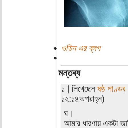
ওডিন এর ব্লগ
মন্তব্য
১ | লিখেছেন
ষষ্ঠ পাণ্ডব
১২:১৪অপরাহ্ন)
ঘ।
আমার ধারণায় একটা জাতি