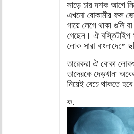
সাড়ে চার দশক আগে নিজ
এখনো বোকামীর ফল ভো
গায়ে লেগে থাকা গুলি বা
গেছেন। ঐ বস্তিটাইপ 
লোক সারা বাংলাদেশে 
তারেকরা ঐ বোকা লোকগ
তাদেরকে দেড়খানা অকে
নিয়েই বেচে থাকতে হব
ক.