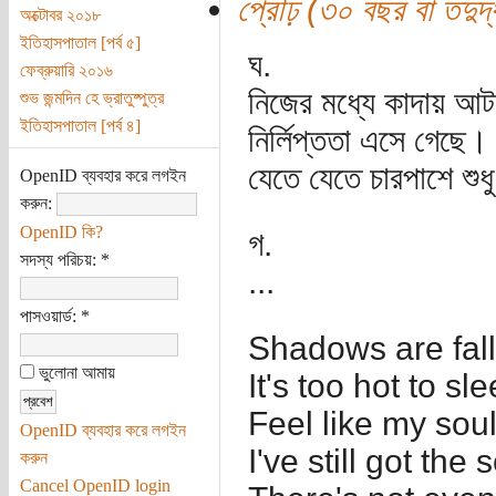
প্রৌঢ় (৩০ বছর বা তদুর্দ্
অক্টোবর ২০১৮
ইতিহাসপাতাল [পর্ব ৫]
ঘ.
ফেব্রুয়ারি ২০১৬
নিজের মধ্যে কাদায় আট
শুভ জন্মদিন হে ভ্রাতুষ্পুত্র
ইতিহাসপাতাল [পর্ব ৪]
নির্লিপ্ততা এসে গেছে।
যেতে যেতে চারপাশে শুধ
OpenID ব্যবহার করে লগইন
করুন:
OpenID কি?
গ.
সদস্য পরিচয়:
*
...
পাসওয়ার্ড:
*
Shadows are fall
ভুলোনা আমায়
It's too hot to s
Feel like my soul
OpenID ব্যবহার করে লগইন
I've still got the
করুন
Cancel OpenID login