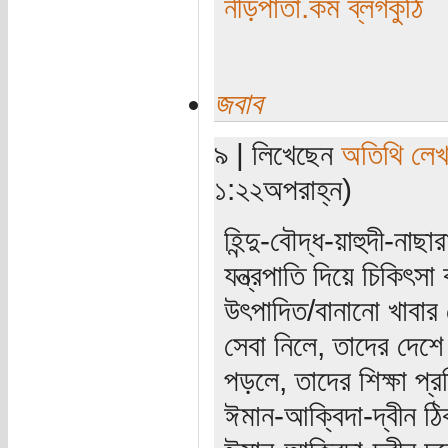
নীড়পাতা.কম ব্লগকুঠি
জবাব
৯ | লিখেছেন
অতিথি লে
১:২২অপরাহ্ন)
হিন্দু-বৌদ্ধ-য়াহুদী-ন
যন্ত্রপাতি দিয়ে চিকিৎ
উৎপাদিত/বানানো খাবার 
সেবা নিলে, তাদের দেশে
পড়লে, তাদের শিক্ষা প্র
ঈমান-আক্বিদা-দ্বীন ঠি