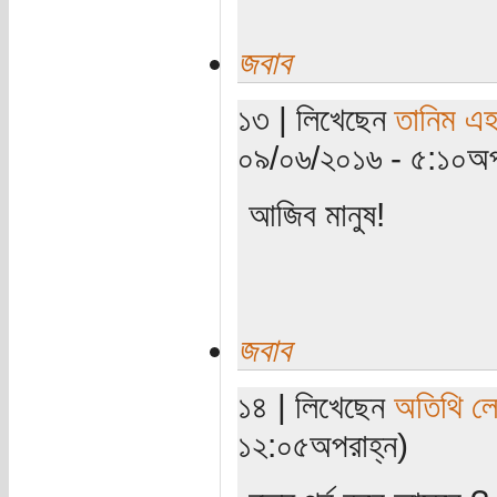
জবাব
১৩ | লিখেছেন
তানিম এ
০৯/০৬/২০১৬ - ৫:১০অপ
আজিব মানুষ!
জবাব
১৪ | লিখেছেন
অতিথি ল
১২:০৫অপরাহ্ন)