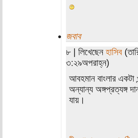
জবাব
৮ | লিখেছেন
হাসিব
(তার
৩:২৯অপরাহ্ন)
আবহমান বাংলার একটা খ
অন্যান্য অঙ্গপ্রত্যঙ্গ
যায়।