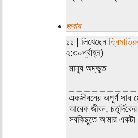
জবাব
১১ | লিখেছেন
ত্রিমাত্র
২:৩০পূর্বাহ্ন)
মানুষ অদ্ভুত
_ _ _ _ _ _ _ _ _
একজীবনের অপূর্ণ সাধ ম
আরেক জীবন, চতুর্দিকের স
সবকিছুতে আমার একটা হ