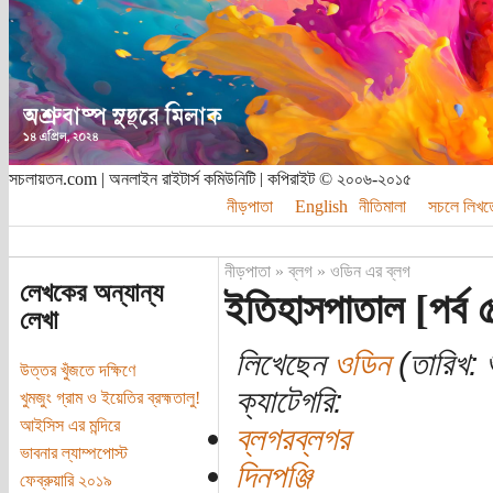
সচলায়তন.com | অনলাইন রাইটার্স কমিউনিটি | কপিরাইট © ২০০৬-২০১৫
নীড়পাতা
English
নীতিমালা
সচলে লিখত
নীড়পাতা
»
ব্লগ
»
ওডিন এর ব্লগ
লেখকের অন্যান্য
ইতিহাসপাতাল [পর্ব 
লেখা
লিখেছেন
ওডিন
(তারিখ: শ
উত্তর খুঁজতে দক্ষিণে
ক্যাটেগরি:
খুমজুং গ্রাম ও ইয়েতির ব্রহ্মতালু!
আইসিস এর মন্দিরে
ব্লগরব্লগর
ভাবনার ল্যাম্পপোস্ট
দিনপঞ্জি
ফেব্রুয়ারি ২০১৯