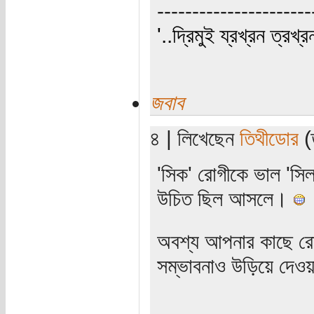
----------------------
'..দ্রিমুই য্রখ্রন ত্রখ্র
জবাব
৪ | লিখেছেন
তিথীডোর
(ত
'সিক' রোগীকে ভাল 'সি
উচিত ছিল আসলে।
অবশ্য আপনার কাছে রোগ
সম্ভাবনাও উড়িয়ে দেও
_____________