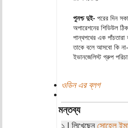
পুনশ্চ দুই-
পরের দিন সকা
অপারেশনের শিডিউল ঠিক 
পান্থপথের এক পাঁচতার
তাকে বলে আসবো কি না- র
ইভানজেলিস্ট গ্রুপ পরি
ওডিন এর ব্লগ
মন্তব্য
১ | লিখেছেন
সোহেল ইম