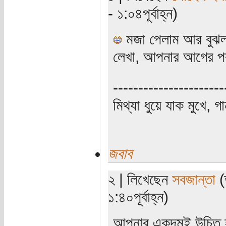
- ১:০৪পূর্বাহ্ন)
মজা পেলাম আর বুঝল
লেখা, আপনার আগের পর
----------------------
মিথ্যা ধুয়ে যাক মুখে, গ
জবাব
২ | লিখেছেন
সবজান্তা
(
১:৪০পূর্বাহ্ন)
আপনার একদমই উচিত হয়