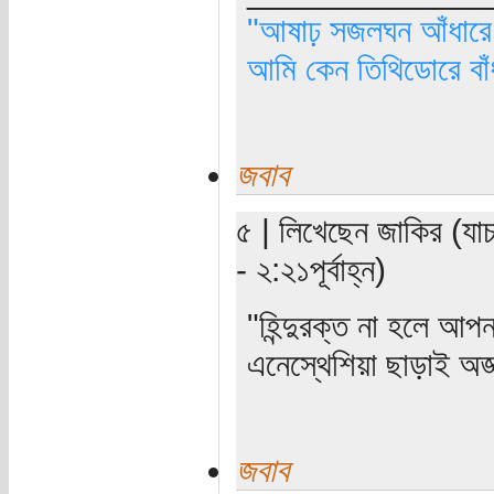
"আষাঢ় সজলঘন আঁধারে, 
আমি কেন তিথিডোরে বাঁ
জবাব
৫ | লিখেছেন জাকির (যাচ
- ২:২১পূর্বাহ্ন)
"হিন্দুরক্ত না হলে আ
এনেস্থেশিয়া ছাড়াই অজ্
জবাব