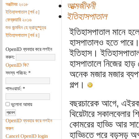
আত্মজীবনী
অক্টোবর ২০১৮
ইতিহাসপাতাল [পর্ব ৫]
ইতিহাসপাতাল
ফেব্রুয়ারি ২০১৬
শুভ জন্মদিন হে ভ্রাতুষ্পুত্র
ইতিহাসপাতাল মানে হলো
ইতিহাসপাতাল [পর্ব ৪]
হাসপাতালও হতে পারে
OpenID ব্যবহার করে লগইন
ইতিহাস। ইতিহাসপাতা
করুন:
হাসপাতালে নিজের হাড় 
OpenID কি?
অনেক মজার মজার ব্যপ
সদস্য পরিচয়:
*
গল্প।
পাসওয়ার্ড:
*
বছরচারেক আগে, এইরকম 
ভুলোনা আমায়
থিয়েটারে সকালবেলার 
OpenID ব্যবহার করে লগইন
কোমরের হাড্ডি আর সাথ
করুন
হাড্ডিতে পরে বড়সড় অপা
Cancel OpenID login