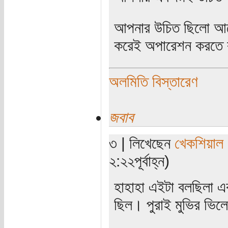
আপনার উচিত ছিলো আর
করেই অপারেশন করতে 
অলমিতি বিস্তারেণ
জবাব
৩ | লিখেছেন
খেকশিয়াল
২:২২পূর্বাহ্ন)
হাহাহা এইটা বলছিলা এ
ছিল। পুরাই মুভির ভিল