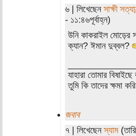
৬ | লিখেছেন
সাক্ষী সত্যান
- ১১:৪৬পূর্বাহ্ন)
উনি কাকরাইল মোড়ের স
ক্যান? ঈমান দুব্বল?
_____________
যাহারা তোমার বিষাইছে 
তুমি কি তাদের ক্ষমা কর
জবাব
৭ | লিখেছেন
স্যাম
(তারি