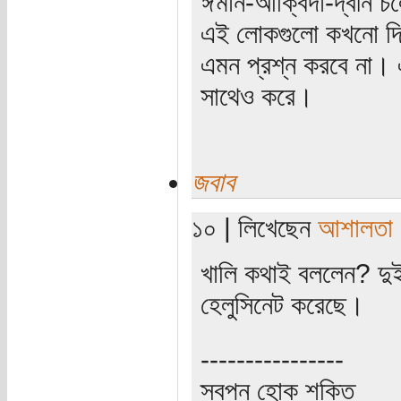
ঈমান-আক্বিদা-দ্বীন চ
এই লোকগুলো কখনো দিত
এমন প্রশ্ন করবে না। এ
সাথেও করে।
জবাব
১০ | লিখেছেন
আশালতা
খালি কথাই বললেন? দুই
হেলুসিনেট করেছে।
----------------
স্বপ্ন হোক শক্তি