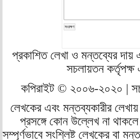
প্রকাশিত লেখা ও মন্তব্যের দায় 
সচলায়তন কর্তৃপক্
কপিরাইট © ২০০৬-২০২০ | সচ
লেখকের এবং মন্তব্যকারীর লেখায়
প্রসঙ্গে কোন উল্লেখ না থাকলে স
সম্পূর্ণভাবে সংশ্লিষ্ট লেখকের বা মন