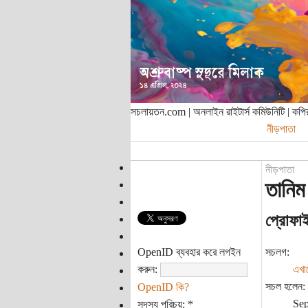
সচলায়তন.com | অনলাইন রাইটার্স কমিউনিটি | ক
নীড়পাতা
নীড়পাতা
তানিম
প্রোফা
OpenID ব্যবহার করে লগইন
সচলগ:
করুন:
এখা
সচল হলেন:
OpenID কি?
Sep
সদস্য পরিচয়:
*