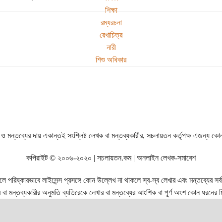
শিক্ষা
রম্যরচনা
রেখাচিত্র
নারী
শিশু অধিকার
ও মন্তব্যের দায় একান্তই সংশ্লিষ্ট লেখক বা মন্তব্যকারীর, সচলায়তন কর্তৃপক্ষ এজন্য কো
কপিরাইট © ২০০৬-২০২০ | সচলায়তন.কম | অনলাইন লেখক-সমাবেশ
রিষ্কারভাবে লাইসেন্স প্রসঙ্গে কোন উল্লেখ না থাকলে স্ব-স্ব লেখার এবং মন্তব্যের সর্বস্ব
বা মন্তব্যকারীর অনুমতি ব্যতিরেকে লেখার বা মন্তব্যের আংশিক বা পূর্ণ অংশ কোন ধরনের মি