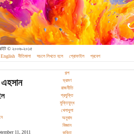
পিরাইট © ২০০৬-২০১৫
English
নীতিমালা
সচলে লিখতে হলে
প্রোফাইল
প্রবেশ
গল্প
 এহসান
ভ্রমণ
রাজনীতি
ইল
প্রযুক্তি
মুক্তিযুদ্ধ
খেলাধুলা
নে
অনুবাদ
বিজ্ঞান
tember 11, 2011
কবিতা