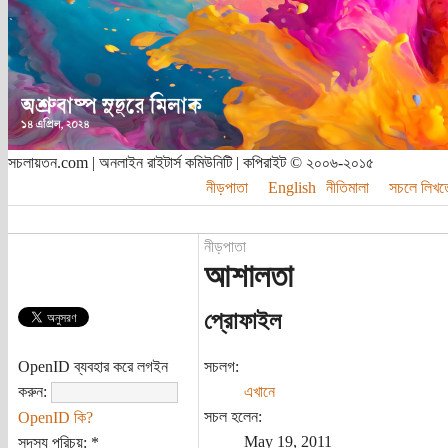
সচলায়তন.com | অনলাইন রাইটার্স কমিউনিটি | কপিরাইট © ২০০৬-২০১৫
নীড়পাতা
English
নীতিমালা
সচলে লিখত
নীড়পাতা
আশালতা
প্রোফাইল
OpenID ব্যবহার করে লগইন
সচলগ:
করুন:
এখানে
সচল হলেন:
OpenID কি?
May 19, 2011
সদস্য পরিচয়:
*