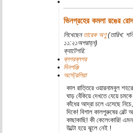
ভিনগ্রহের কমলা রঙের রো
লিখেছেন
তারেক অণু
(তারিখ: শন
১১:২১অপরাহ্ন)
ক্যাটেগরি:
ব্লগরব্লগর
দিনপঞ্জি
অস্ট্রেলিয়া
কাল রাত্তিরে ওয়ারনামবুল শহ
ঘাড় বেঁকিয়ে দেখতে যেয়ে চমকে 
কাঁধের আদ্রা চলে এসেছে নিচে,
দিকে! বিশাল কালপুরুষের বেল্ট 
কাছাকাছি! কী কেলেংকারি! এম
উল্টো হয়ে ঝুলে নেই !