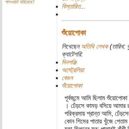
পাসওয়ার্ড হারিয়েছে?
বিস্তারিত...
শুঁয়োপোকা
লিখেছেন
অতিথি লেখক
(তারিখ: ব
ক্যাটেগরি:
দিনপঞ্জি
অস্ট্রেলিয়া
বেগুন
শুঁয়োপোকা
পূর্বজন্মে আমি ছিলাম শুঁয়োপো
। ঢেঁড়সে কামড় বসিয়ে আমার 
পরিক্রমায় শ্রান্ত আমি, ঢেঁড়স
কোন শিমের পাতায় খুঁজে পেতাম