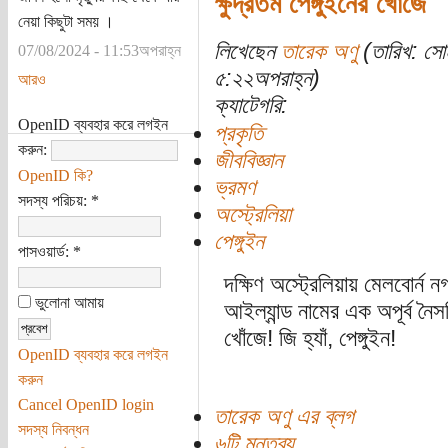
ক্ষুদ্রতম পেঙ্গুইনের খোঁজে
নেয়া কিছুটা সময় ।
লিখেছেন
তারেক অণু
(তারিখ: সো
07/08/2024 - 11:53অপরাহ্ন
৫:২২অপরাহ্ন)
আরও
ক্যাটেগরি:
OpenID ব্যবহার করে লগইন
প্রকৃতি
করুন:
জীববিজ্ঞান
OpenID কি?
ভ্রমণ
সদস্য পরিচয়:
*
অস্ট্রেলিয়া
পেঙ্গুইন
পাসওয়ার্ড:
*
দক্ষিণ অস্ট্রেলিয়ায় মেলবোর্ন
ভুলোনা আমায়
আইল্যান্ড নামের এক অপূর্ব নৈস
খোঁজে! জি হ্যাঁ, পেঙ্গুইন!
OpenID ব্যবহার করে লগইন
করুন
Cancel OpenID login
তারেক অণু এর ব্লগ
সদস্য নিবন্ধন
৬টি মন্তব্য