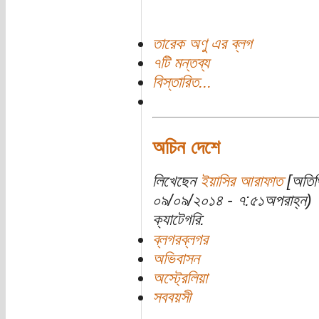
তারেক অণু এর ব্লগ
৭টি মন্তব্য
বিস্তারিত...
অচিন দেশে
লিখেছেন
ইয়াসির আরাফাত
[অতিথি
০৯/০৯/২০১৪ - ৭:৫১অপরাহ্ন)
ক্যাটেগরি:
ব্লগরব্লগর
অভিবাসন
অস্ট্রেলিয়া
সববয়সী