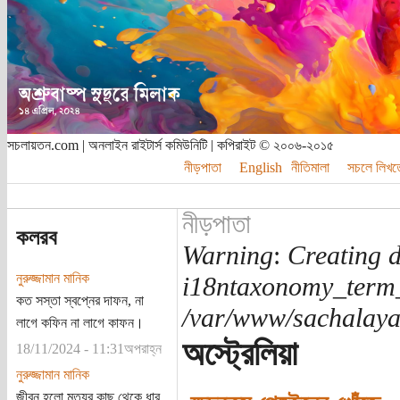
সচলায়তন.com | অনলাইন রাইটার্স কমিউনিটি | কপিরাইট © ২০০৬-২০১৫
নীড়পাতা
English
নীতিমালা
সচলে লিখত
নীড়পাতা
কলরব
Warning
:
Creating d
নুরুজ্জামান মানিক
i18ntaxonomy_term
কত সস্তা স্বপ্নের দাফন, না
/var/www/sachalayat
লাগে কফিন না লাগে কাফন।
অস্ট্রেলিয়া
18/11/2024 - 11:31অপরাহ্ন
নুরুজ্জামান মানিক
জীবন হলো মৃত্যুর কাছ থেকে ধার