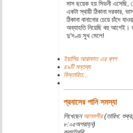
মাস ছয়েক হয় সিডনী এসেছি, মোট
একটা স্থায়ী ঠিকানা দরকার, ভ
ঠিকানা বানানোর চেয়ে চাঁদে যা
অব্যাহতি নিয়েছি বহু আগেই। ছ
দু’দণ্ড সুখ মেলে!
ইয়াসির আরাফাত এর ব্লগ
৪৯টি মন্তব্য
বিস্তারিত...
প্রবাসের পানি সমস্যা
লিখেছেন
আলমগীর
(তারিখ: শুক্
৮:০৫অপরাহ্ন)
ক্যাটেগরি: