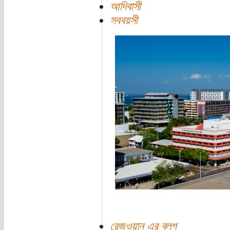
আদিবাসী
সববয়সী
রেজওয়ান এর ব্লগ