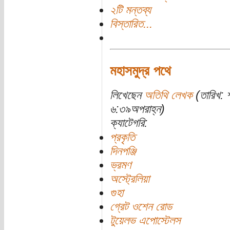
২টি মন্তব্য
বিস্তারিত...
মহাসমুদ্র পথে
লিখেছেন
অতিথি লেখক
(তারিখ: 
৬:৩৯অপরাহ্ন)
ক্যাটেগরি:
প্রকৃতি
দিনপঞ্জি
ভ্রমণ
অস্ট্রেলিয়া
গুহা
গ্রেট ওশেন রোড
টুয়েলভ এপোস্টেলস