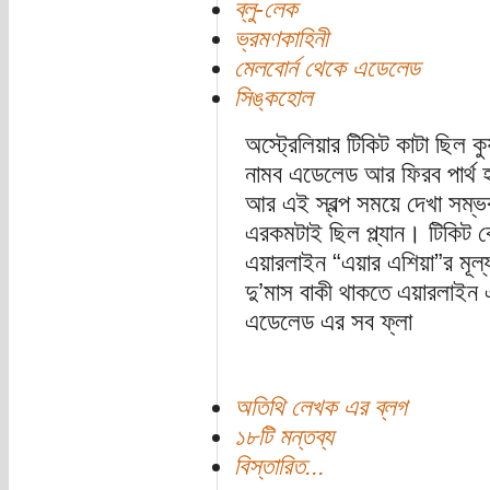
ব্লু-লেক
ভ্রমণকাহিনী
মেলবোর্ন থেকে এডেলেড
সিঙ্কহোল
অস্ট্রেলিয়ার টিকিট কাটা ছিল কুয়
নামব এডেলেড আর ফিরব পার্থ 
আর এই স্বল্প সময়ে দেখা সম্ভ
এরকমটাই ছিল প্ল্যান। টিকিট ক
এয়ারলাইন “এয়ার এশিয়া”র মূল্
দু’মাস বাকী থাকতে এয়ারলাইন
এডেলেড এর সব ফ্লা
অতিথি লেখক এর ব্লগ
১৮টি মন্তব্য
বিস্তারিত...