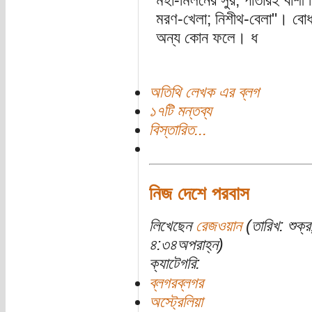
মহা-মিলনের সুর; পাতারই বাঁশ
মরণ-খেলা; নিশীথ-বেলা"। বোধ
অন্য কোন ফলে। ধ
অতিথি লেখক এর ব্লগ
১৭টি মন্তব্য
বিস্তারিত...
নিজ দেশে পরবাস
লিখেছেন
রেজওয়ান
(তারিখ: শুক্
৪:৩৪অপরাহ্ন)
ক্যাটেগরি:
ব্লগরব্লগর
অস্ট্রেলিয়া