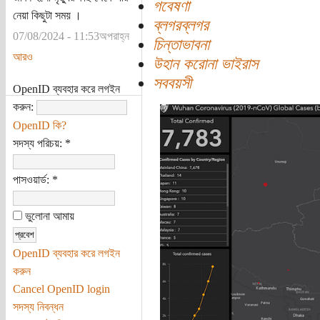
গবেষণা
নেয়া কিছুটা সময় ।
ব্লগরব্লগর
07/08/2024 - 11:53অপরাহ্ন
চিন্তাভাবনা
আরও
উহান করোনা ভাইরাস
সববয়সী
OpenID ব্যবহার করে লগইন
করুন:
OpenID কি?
সদস্য পরিচয়:
*
পাসওয়ার্ড:
*
ভুলোনা আমায়
OpenID ব্যবহার করে লগইন
করুন
Cancel OpenID login
সদস্য নিবন্ধন