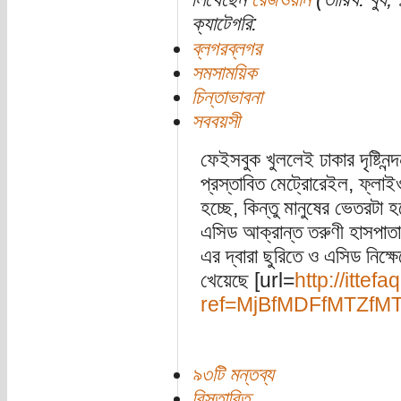
ক্যাটেগরি:
ব্লগরব্লগর
সমসাময়িক
চিন্তাভাবনা
সববয়সী
ফেইসবুক খুললেই ঢাকার দৃষ্টিনন
প্রস্তাবিত মেট্রোরেইল, ফ্লাই
হচ্ছে, কিন্তু মানুষের ভেতরট
এসিড আক্রান্ত তরুণী হাসপাতাল
এর দ্বারা ছুরিতে ও এসিড নিক্
খেয়েছে [url=
http://itte
ref=MjBfMDFfMTZfM
৯৩টি মন্তব্য
বিস্তারিত...