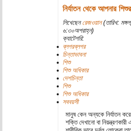
নির্যাতন থেকে আপনার শিশুর
লিখেছেন
রেজওয়ান
(তারিখ: মঙ্গ
৬:৩০অপরাহ্ন)
ক্যাটেগরি:
ব্লগরব্লগর
চিন্তাভাবনা
শিশু
শিশু অধিকার
দেশচিন্তা
শিশু
শিশু অধিকার
সববয়সী
মানুষ কেন অন্যকে নির্যাতন করে
শক্তি দেখানো বা নিয়ন্ত্রণকা
শারীরিক ভাবে দুর্বল লোকেরা 