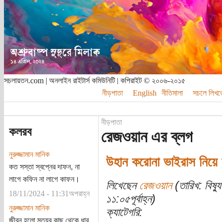
সচলায়তন.com | অনলাইন রাইটার্স কমিউনিটি | কপিরাইট © ২০০৬-২০১৫
নীড়পাতা
English
নীতিমালা
সচলে লিখত
নীড়পাতা
কলরব
রেজওয়ান এর ব্লগ
নুরুজ্জামান মানিক
উহান করোনা ভাইরাস নিয়ে 
কত সস্তা স্বপ্নের দাফন, না
লাগে কফিন না লাগে কাফন।
লিখেছেন
রেজওয়ান
(তারিখ: বিষ্
18/11/2024 - 11:31অপরাহ্ন
১১:০৫পূর্বাহ্ন)
নুরুজ্জামান মানিক
ক্যাটেগরি:
জীবন হলো মৃত্যুর কাছ থেকে ধার