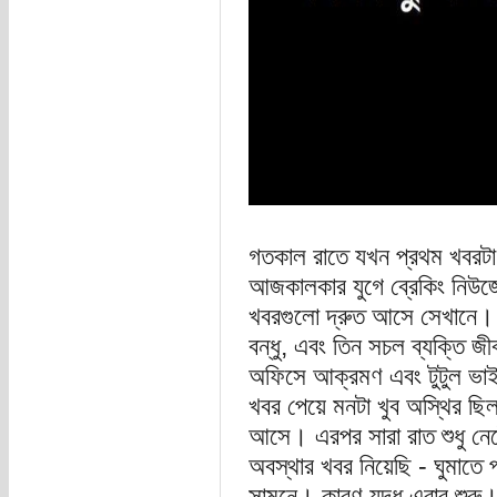
গতকাল রাতে যখন প্রথম খবরটা
আজকালকার যুগে ব্রেকিং নিউজে
খবরগুলো দ্রুত আসে সেখানে।
বন্ধু, এবং তিন সচল ব্যক্তি জ
অফিসে আক্রমণ এবং টুটুল ভাই
খবর পেয়ে মনটা খুব অস্থির ছি
আসে। এরপর সারা রাত শুধু নেটে
অবস্থার খবর নিয়েছি - ঘুমাতে 
সামনে। কারণ যুদ্ধ এবার শুরু