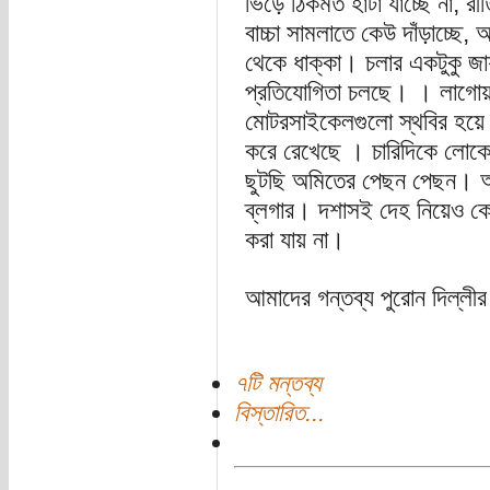
ভিড়ে ঠিকমত হাটা যাচ্ছে না, 
বাচ্চা সামলাতে কেউ দাঁড়াচ্ছে
থেকে ধাক্কা। চলার একটুকু জা
প্রতিযোগিতা চলছে। । লাগোয়া র
মোটরসাইকেলগুলো স্থবির হয়ে আছ
করে রেখেছে । চারিদিকে লোক
ছুটছি অমিতের পেছন পেছন। অ
ব্লগার। দশাসই দেহ নিয়েও কেউ
করা যায় না।
আমাদের গন্তব্য পুরোন দিল্লী
৭টি মন্তব্য
বিস্তারিত...