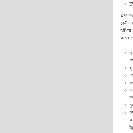
যু
এসব কথা
কেউ একত
ঝাঁপিয়ে
আমার মা
এক
লে
যু
ধর
ব্
যা
কর
মু
শু
আস
উন