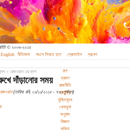
পিরাইট © ২০০৬-২০১৫
English
নীতিমালা
সচলে লিখতে হলে
প্রোফাইল
প্রবেশ
গল্প
ব্লগ
»
রেজওয়ান এর ব্লগ
ুখে দাঁড়ানোর সময়
ভ্রমণ
রাজনীতি
রেজওয়ান
(তারিখ: রবি, ০১/১১/২০১৫ - ৭:৫৮পূর্বাহ্ন)
প্রযুক্তি
মুক্তিযুদ্ধ
র
খেলাধুলা
অনুবাদ
বিজ্ঞান
কবিতা