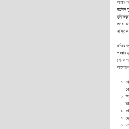
আমার মন
বর্তমান 
মুক্তিয
হত্যা এ
নাস্তিক
রাজিব হ
প্রধান 
শো ও পত
আলোচনা
তা
কে
অভ
তা
কা
দে
ধর