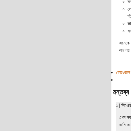
তথ
লে
ঘট
ভা
সক
অনেকে ব
আর নয়।
রেজওয়ান 
মন্তব্য
১ | লিখে
এখন সবচ
আমি আমার