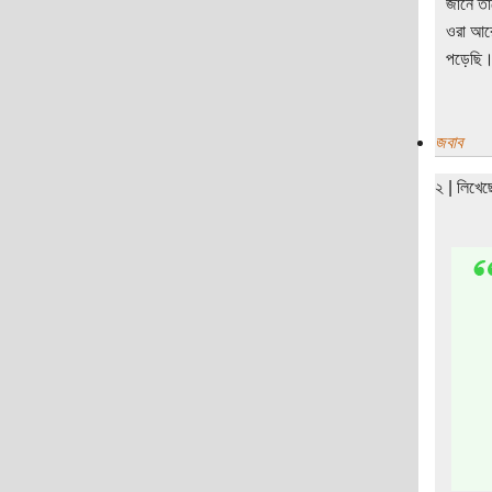
জানে তা
ওরা আরো
পড়েছি। 
জবাব
২ | লিখে