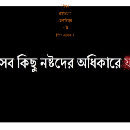
শিক্ষা
রম্যরচনা
রেখাচিত্র
নারী
শিশু অধিকার