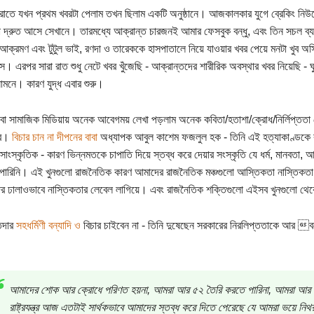
াতে যখন প্রথম খবরটা পেলাম তখন ছিলাম একটি অনুষ্ঠানে। আজকালকার যুগে ব্রেকিং নিউজ
 দ্রুত আসে সেখানে। তারমধ্যে আক্রান্ত চারজনই আমার ফেসবুক বন্ধু, এবং তিন সচল ব্যক
ক্রমণ এবং টুটুল ভাই, রণদা ও তারেককে হাসপাতালে নিয়ে যাওয়ার খবর পেয়ে মনটা খুব অস্
। এরপর সারা রাত শুধু নেটে খবর খুঁজেছি - আক্রান্তদের শারীরিক অবস্থার খবর নিয়েছি - ঘু
ামনে। কারণ যুদ্ধ এবার শুরু।
 বা সামাজিক মিডিয়ায় অনেক আবেগময় লেখা পড়লাম অনেক কবিতা/হতাশা/ক্রোধ/নির্লিপ্ততা দেখল
োর।
বিচার চান না দীপনের বাবা
অধ্যাপক আবুল কাশেম ফজলুল হক - তিনি এই হত্যাকাণ্ডকে
 সাংস্কৃতিক - কারণ ভিন্নমতকে চাপাতি দিয়ে স্তব্ধ করে দেয়ার সংস্কৃতি যে ধর্ম, মানব
পারিনি। এই খুনগুলো রাজনৈতিক কারণ আমাদের রাজনৈতিক মঞ্চগুলো আস্তিকতা নাস্তিকতা 
ের ঢালাওভাবে নাস্তিকতার লেবেল লাগিয়ে। এবং রাজনৈতিক শক্তিগুলো এইসব খুনগুলো থে
তদার
সহধর্মিণী বন্যাদি ও
বিচার চাইবেন না - তিনি দুষেছেন সরকারের নিরলিপ্ততাকে আর 
আমাদের শোক আর ক্রোধে পরিণত হয়না, আমরা আর ৫২ তৈরি করতে পারিনা, আমরা আর ৬৯
রাষ্ট্রযন্ত্র আজ এতটাই সার্থকভাবে আমাদের স্তব্ধ করে দিতে পেরেছে যে আমরা ভয়ে 