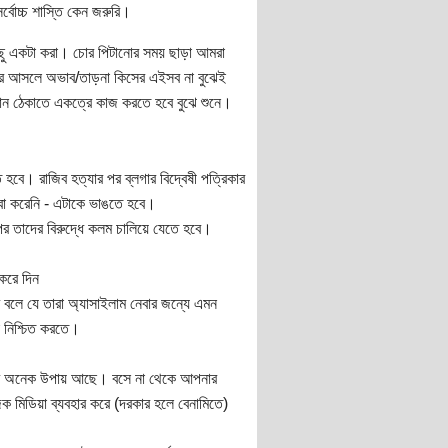
্বোচ্চ শাস্তি কেন জরুরি।
কিছু একটা করা। চোর পিটানোর সময় ছাড়া আমরা
ের আসলে অভাব/তাড়না কিসের এইসব না বুঝেই
থান ঠেকাতে একত্রে কাজ করতে হবে বুঝে শুনে।
ৃত হবে। রাজিব হত্যার পর ব্লগার বিদ্বেষী পত্রিকার
 বা করেনি - এটাকে ভাঙতে হবে।
পর তাদের বিরুদ্ধে কলম চালিয়ে যেতে হবে।
 করে দিন
র বলে যে তারা অ্যাসাইলাম নেবার জন্যে এমন
 নিশ্চিত করতে।
। তবে অনেক উপায় আছে। বসে না থেকে আপনার
িক মিডিয়া ব্যবহার করে (দরকার হলে বেনামিতে)