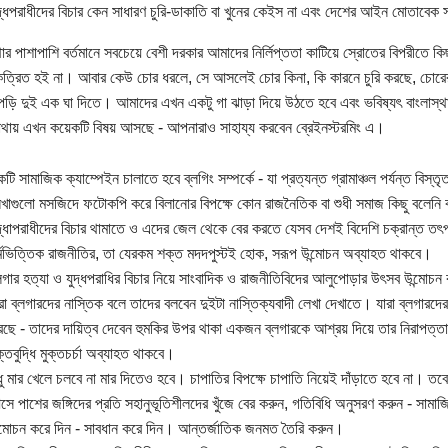
দ্ধপরাধীদের বিচার কেন সাধারণ চুরি-ডাকাতি বা খুনের কেইস না এবং দেশের আইন মোতাবেক সর
র পাশাপাশি বর্তমানে সবচেয়ে বেশী দরকার আমাদের নির্লিপ্ততা কাটিয়ে স্রোতের বিপরীতে 
্রিত হই না। আবার কেউ চোর ধরলে, সে আসলেই চোর কিনা, কি কারনে চুরি করছে, চোর
 পড়ি দুই এক ঘা দিতে। আমাদের এখন একটু গা ঝাড়া দিয়ে উঠতে হবে এবং ভবিষ্যৎ বাংলাস্
থায় এখন কয়েকটি বিষয় আসছে - আপনারাও সাহায্য করবেন ব্রেইনস্টরমিং এ।
টি সামাজিক ক্যাম্পেইন চালাতে হবে ব্লগিং সম্পর্কে - যা প্রত্যন্ত গ্রামাঞ্চল পর্যন্ত বিস্ত
খাগুলো মসজিদে ফটোকপি করে বিলানোর বিপক্ষে কোন রাজনৈতিক বা শুধী সমাজ কিছু বলেনি
দ্ধাপরাধীদের বিচার থামাতে ও এদের জেল থেকে বের করতে যেসব দেশই বিদেশি চক্রান্ত তৎ
্মভিত্তিক রাজনীতির, তা যেরকম শক্ত মদদপুস্টই হোক, সরূপ উন্মোচন অব্যাহত থাকবে।
লগার হত্যা ও যুদ্ধপরাধির বিচার নিয়ে সাংবাদিক ও রাজনীতিবিদের আলুপোড়ার উৎসব উন্মোচন
রা ব্লগারদের নাস্তিক বলে তাদের বলবেন দুইটা নাস্তিক্যবাদী লেখা দেখাতে। যারা ব্লগারদে
ছে - তাদের দায়িত্ব দেবেন হুমকির উপর থাকা একজন ব্লগারকে আশ্রয় দিয়ে তার নিরাপত্তা
ক্তবুদ্ধি মুক্তচর্চা অব্যাহত থাকবে।
ধু মার খেলে চলবে না মার দিতেও হবে। চাপাতির বিপক্ষে চাপাতি নিয়েই দাঁড়াতে হবে না
ে পাশের জঙ্গিদের প্রতি সহানুভূতিশীলদের খুঁজে বের করুন, গতিবিধি অনুসরণ করুন - সামাজ
্মোচন করে দিন - সাবধান করে দিন। আন্তর্জাতিক জনমত তৈরি করুন।