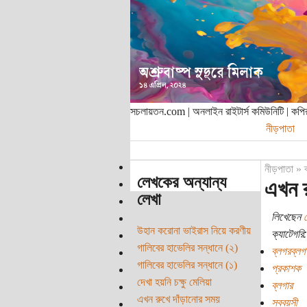
সচলায়তন.com | অনলাইন রাইটার্স কমিউনিটি | ক
নীড়পাতা
নীড়পাতা
»
লেখকের অন্যান্য
এখন র
লেখা
লিখেছেন
উহান করোনা ভাইরাস নিয়ে করণীয়
ক্যাটেগরি:
গালিবের হাভেলির সন্ধানে (২)
ব্লগরব্লগ
গালিবের হাভেলির সন্ধানে (১)
প্রকাশক
দেখা হয়নি চক্ষু মেলিয়া
ব্লগার
এখন রুখে দাঁড়ানোর সময়
সববয়সী