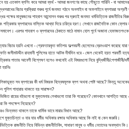
ে হয় এতকাল ব্লগিং করে আমরা ব্যর্থ - আমরা জনগণের কাছে পৌছুতে পারিনি - বা আমাদের 
যুদ্ধপরাধের বিচার প্রক্রিয়া শুরুর পূর্বে জনমত গঠনে অনলাইন বা অফলাইনে ব্লগাররা অগ্রণী
ুদ্ধের পক্ষের মানুষজনের শাহবাগ আন্দোলন শুরুর পর দ্রুতই জনমত ধর্মভিত্তিক রাজনীতির বি
বং পত্রিকায় ব্লগারদের নাস্তিক আখ্যা দিয়ে চরিত্র হরণ। সেখানে রাজনৈতিক কোন ফ্লোর ন
 সমাবেশ। এরপর শাহবাগ ও ব্লগারদের ঠেকাতে মাঠে নামান হোল পূর্বে অজানা হেফাজতগংক
ত্যার বিচার হয়নি এখনো - গ্রেফতারকৃত কতিপয় অল্পবয়সী ছেলেদের ব্রেনওয়াশ করেছে যারা 
মুফতি জসীমউদ্দীন রাহমানী পুলিসের হাতে আটক দীর্ঘদিন ধরে - জেল থেকেই হয়ত পরবর্তী হত্
্রিকার পাতায় আবেগী বিশ্লেষণ হলেও কখনোই এই বিষয়গুলো নিয়ে বুদ্ধিজীবী/পেশাজীবী/ধর্
 হয়নিঃ
লিকাভুক্ত সব ব্লগারের কী ধর্ম বিষয়ক বিদ্বেষমূলক ব্লগ অথবা পোষ্ট আছে? কিন্তু অনেকের
ন পুলিশ পাহারায় থাকতে হয় সারাক্ষন?
িজিত রায়ের বইগুলো বা মুক্তমনার লেখাগুলো তারা কি পরেছেন? কোনখানে আপত্তি আছে এ
রা কি পদক্ষেপ নিয়েছেন?
রও ভিন্নমত থাকলে তাকে ধার্মিক ভাবে মারার বিধান আছে?
শে মুক্তচিন্তা ও যার যার ধর্মীয় অধিকার রক্ষার অধিকার আছে কি নাই বা কেন জরুরি।
্মভিত্তিক রাজনীতি নিয়ে বিভিন্ন রাজনীতিবিদ, সাধারণ মানুষ ও ধর্মীয় নেতাদের অবস্থান কি।