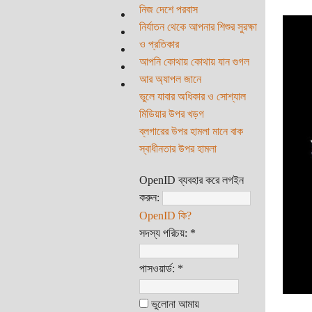
নিজ দেশে পরবাস
নির্যাতন থেকে আপনার শিশুর সুরক্ষা
ও প্রতিকার
আপনি কোথায় কোথায় যান গুগল
আর অ্যাপল জানে
ভুলে যাবার অধিকার ও সোশ্যাল
মিডিয়ার উপর খড়গ
ব্লগারের উপর হামলা মানে বাক
স্বাধীনতার উপর হামলা
OpenID ব্যবহার করে লগইন
করুন:
OpenID কি?
সদস্য পরিচয়:
*
পাসওয়ার্ড:
*
ভুলোনা আমায়