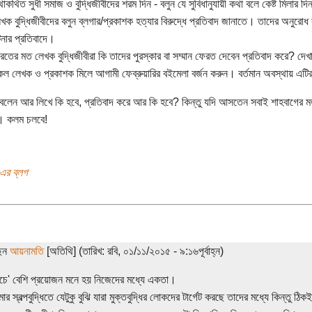
াকথিত সুধী সমাজ ও বুদ্ধিজীবীদের শরম দিন - বলুন যে সুবিধানুযায়ী কথা বলে কেষ্ট মিলার দ
খক বুদ্ধিজীবীদের বলুন ব্লগার/প্রকাশক হত্যার বিরুদ্ধে প্রতিবাদ জানাতে। তাদের অনুর
নার প্রতিবাদে।
রতের মত লেখক বুদ্ধিজীবীরা কি তাদের পুরস্কার বা সম্মান ফেরত দেবেন প্রতিবাদ করে? দেখ
ল লেখক ও প্রকাশক মিলে আগামী ফেব্রুয়ারির বইমেলা বর্জন করুন। বর্তমান অবস্থায় এ
লেন আর লিখে কি হবে, প্রতিবাদ করে আর কি হবে? কিন্তু যদি আসতেন সবাই শাহবাগের 
 কলম চলবে!
এর ব্লগ
ছেন
আয়নামতি
[অতিথি] (তারিখ: রবি, ০১/১১/২০১৫ - ৯:১৬পূর্বাহ্ন)
ে' বেশি প্রয়োজন মনে হয় নিজেদের মধ্যে একতা।
 স্বল্পবুদ্ধিতে যেটুকু বুঝি যারা মুক্তবুদ্ধির লোকদের টার্গেট করছে তাদের মধ্যে কিন্তু 