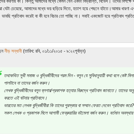
দের করণীয় কী। কিন্তু আমাদের মধ্যে কেমন যেন একটা বিভ্রান্তি, বিভেদ। ওদের বিপক্ষে
 যেটা চেয়েছে, আমাদের মধ্যে ভয় ছড়িয়ে দিতে, হতাশ হয়ে পেছনে হটতে।আমার ধারণা এ
ভাবছি প্রতিবাদ করেই বা কী হবে বিচার তো পাচ্ছি না। সবাই একজোট হয়ে প্রতিবাদ প্র
ছেন
নীড় সন্ধানী
(তারিখ: রবি, ০১/১১/২০১৫ - ৯:২২পূর্বাহ্ন)
তথাকথিত সুধী সমাজ ও বুদ্ধিজীবীদের শরম দিন - বলুন যে সুবিধানুযায়ী কথা বলে কেষ্ট মিল
পালটাবে না তাদের বর্জন করুন।
লেখক বুদ্ধিজীবীদের বলুন ব্লগার/প্রকাশক হত্যার বিরুদ্ধে প্রতিবাদ জানাতে। তাদের 
করতে এই ঘটনার প্রতিবাদে।
ভারতের মত লেখক বুদ্ধিজীবীরা কি তাদের পুরস্কার বা সম্মান ফেরত দেবেন প্রতিবাদ করে?
সকল লেখক ও প্রকাশক মিলে আগামী ফেব্রুয়ারির বইমেলা বর্জন করুন। বর্তমান অবস্থ