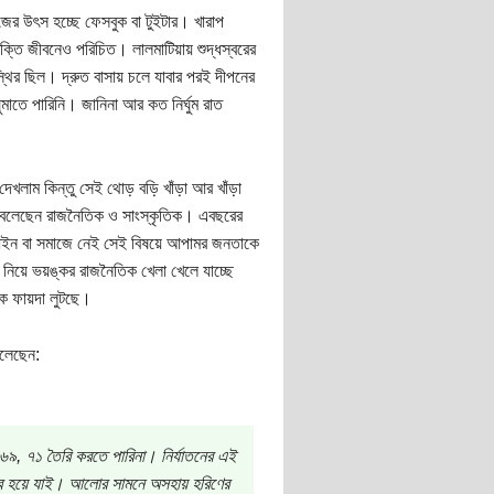
ের উৎস হচ্ছে ফেসবুক বা টুইটার। খারাপ
্তি জীবনেও পরিচিত। লালমাটিয়ায় শুদ্ধস্বরের
থির ছিল। দ্রুত বাসায় চলে যাবার পরই দীপনের
মাতে পারিনি। জানিনা আর কত নির্ঘুম রাত
াম কিন্তু সেই থোড় বড়ি খাঁড়া আর খাঁড়া
 বলেছেন রাজনৈতিক ও সাংস্কৃতিক। এবছরের
তা, আইন বা সমাজে নেই সেই বিষয়ে আপামর জনতাকে
নিয়ে ভয়ঙ্কর রাজনৈতিক খেলা খেলে যাচ্ছে
কে ফায়দা লুটছে।
বলেছেন:
, ৭১ তৈরি করতে পারিনা। নির্যাতনের এই
নিথর হয়ে যাই। আলোর সামনে অসহায় হরিণের