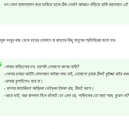
দল যেমন ফ্যালফ্যাল করে তাকিয়ে থাকে ঠিক তেমনি আমরাও দাঁড়িয়ে থাকি রক্তাক্ত এই
ুক বন্ধুর কাছ থেকে চায়ের দোকানে বা রাস্তার কিছু মানুষের প্রতিক্রিয়া জানা হলঃ
-শালার নাস্তিকের দল, দ্যাশটা তোমাগো বাপের নাকি?
-সোনার চামড়া কাইটা মোসলমান সাইজা লাভ নাই, তোমাগো হ্যারা ঠিকই খুইজ্জা বাইর কর
-হালারা কুপাইলেও মরে না।
- ব্লগার মাতারিগুলা আম্রিকা থেইক্কা ট্যাকা খায়, ঠিকই আসে।
-আরে ভাই, অরা বালসাল লিখে বইলাই তো এমন হয়, পাব্লিকের তো মাথা গরম, বুঝেন না?