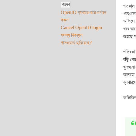
গতকাল র
OpenID ব্যবহার করে লগইন
খবরগুলো
করুন
অফিসে আ
Cancel OpenID login
খবর আসে
সদস্য নিবন্ধন
রয়েছে স
পাসওয়ার্ড হারিয়েছে?
পত্রিকা
বড়ি থ
খুনগুলো
জানাতে 
ব্লগারদ
অভিজি