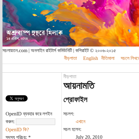
সচলায়তন.com | অনলাইন রাইটার্স কমিউনিটি | কপিরাইট © ২০০৬-২০১৫
নীড়পাতা
English
নীতিমালা
সচলে লিখত
নীড়পাতা
আয়নামতি
প্রোফাইল
OpenID ব্যবহার করে লগইন
সচলগ:
করুন:
এখানে
সচল হলেন:
OpenID কি?
July 20, 2010
সদস্য পরিচয়:
*