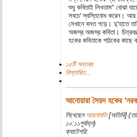
শুধু কবিতাই লিখতাম" বোঝা যা
সবচে' স্বস্তিবোধ করেন। আর স্
সেখানে বসত গড়ে। দু'হাতে তাই 
অজস্র অজস্র কবিতা। চিত্রকল্পে
হকের কবিতাকে পাঠকের কাছে ক
১৫টি মন্তব্য
বিস্তারিত...
আনোয়ারা সৈয়দ হকের 'নরক 
লিখেছেন
আয়নামতি
[অতিথি] (তা
১০:১১পূর্বাহ্ন)
ক্যাটেগরি: