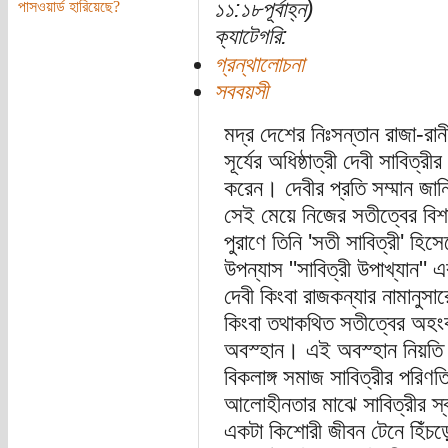
১১:১৮পূর্বাহ্ন)
পাসওয়ার্ড হারিয়েছে?
ক্যাটেগরি:
গ্রন্থালোচনা
সববয়সী
মদ্র দেশের নিঃসন্তান রাজা-রা
সূর্যের অধিষ্ঠাত্রী দেবী সাবিত্
করেন। দেবীর প্রতি সম্মান জানি
সেই মেয়ে নিজের সতীত্বের বিশ
পুরাণে তিনি 'সতী সাবিত্রী' হি
উপন্যাস "সাবিত্রী উপাখ্যান" এর
দেবী কিংবা রাজকন্যার নামানুস
কিংবা তথাকথিত সতীত্বের অহংকা
অবস্হান। এই অবস্হান নিয়তি ন
বিকলাঙ্গ সমাজ সাবিত্রীর পরিণত
আলোহীনতার মাঝে সাবিত্রীর স্বস
একটা কিশোরী জীবন টেনে হিঁচড়ে ন