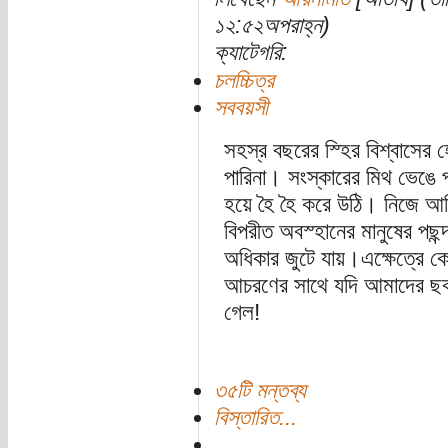
১২:৫২অপরাহ্ন)
ক্যাটেগরি:
চলচ্চিত্র
সববয়সী
সহস্র বছরের স্হির বিশ্বাসে
পারিনা। সংস্কারের মিথ ভেঙে
হয়ে হৈ হৈ করে উঠি। নিজে আমি
বিপরীত অবস্হানের মানুষের পছন্
অধিকার জুটে যায়।এক্ষেত্রে ক
আচরণের সাথে যদি আমাদের ছকব
গেল!
৩৫টি মন্তব্য
বিস্তারিত...