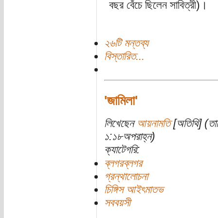
বছর বেঁচে ছিলেন সাবিত্রী)।
২৬টি মন্তব্য
বিস্তারিত...
'জামিলা'
লিখেছেন
আয়নামতি
[অতিথি] (তা
১:১৮অপরাহ্ন)
ক্যাটেগরি:
ব্লগরব্লগর
গ্রন্থালোচনা
চিঙ্গিস আইৎমাতভ
সববয়সী