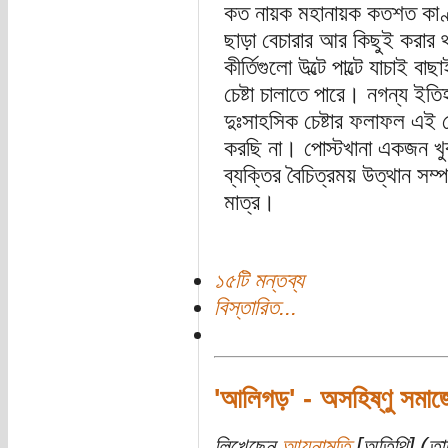
কত নায়ক মহানায়ক কতশত কাণ্ডক
ছাড়া বেচারার আর কিছুই করার 
কীর্তিগুলো উল্টে পাল্টে যাচাই বা
চেষ্টা চালাতে পারে। নগন্য ই
দুঃসাহসিক চেষ্টার ফলাফল এই 
করছি না। পোস্টখানা একজন খ
ব্যক্তির বৈচিত্রময় উত্থান সম্প
মাত্র।
১৫টি মন্তব্য
বিস্তারিত...
'আলিগড়' - অসহিষ্ণু সমাজে,
লিখেছেন
আয়নামতি
[অতিথি] (তা