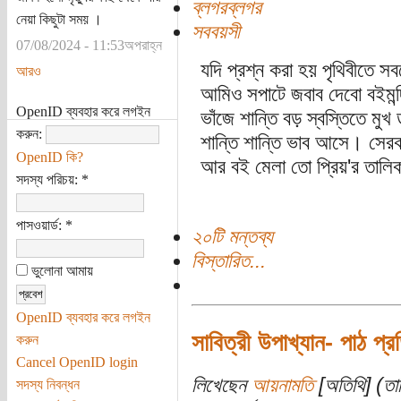
ব্লগরব্লগর
নেয়া কিছুটা সময় ।
সববয়সী
07/08/2024 - 11:53অপরাহ্ন
যদি প্রশ্ন করা হয় পৃথিবীতে 
আরও
আমিও সপাটে জবাব দেবো বইমন্দি
OpenID ব্যবহার করে লগইন
ভাঁজে শান্তি বড় স্বস্তিতে মু
করুন:
শান্তি শান্তি ভাব আসে। সের
OpenID কি?
আর বই মেলা তো প্রিয়'র তালিক
সদস্য পরিচয়:
*
পাসওয়ার্ড:
*
২০টি মন্তব্য
বিস্তারিত...
ভুলোনা আমায়
OpenID ব্যবহার করে লগইন
সাবিত্রী উপাখ্যান- পাঠ প্রত
করুন
Cancel OpenID login
লিখেছেন
আয়নামতি
[অতিথি] (তা
সদস্য নিবন্ধন