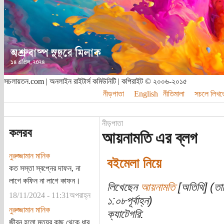
সচলায়তন.com | অনলাইন রাইটার্স কমিউনিটি | কপিরাইট © ২০০৬-২০১৫
নীড়পাতা
English
নীতিমালা
সচলে লিখত
নীড়পাতা
কলরব
আয়নামতি এর ব্লগ
নুরুজ্জামান মানিক
বইমেলা নিয়ে
কত সস্তা স্বপ্নের দাফন, না
লাগে কফিন না লাগে কাফন।
লিখেছেন
আয়নামতি
[অতিথি] (তার
18/11/2024 - 11:31অপরাহ্ন
১:০৮পূর্বাহ্ন)
নুরুজ্জামান মানিক
ক্যাটেগরি:
জীবন হলো মৃত্যুর কাছ থেকে ধার