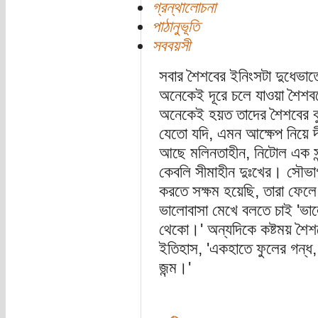
গ্রন্থালোচনা
পাঠানুভূতি
সববয়সী
সবার শৈশবের ইনিংসটা দুধেভাত
অনেকেই দূরে চলে যাওয়া শৈশব
অনেকেই হয়ত তাদের শৈশবের বু
যেতো যদি, এমন আক্ষেপ নিয়ে দ
আছে মলিনতাহীন, নিটোল এক সু
কেবলি সীমাহীন দুঃখের। সৌভাগ
করতে সক্ষম হয়েছি, তারা ফেলে
ভালোবাসা মেখে বলতে চাই 'ভা
থেকো।' অন্যদিকে কষ্টময় শৈশব
ইতিহাস, 'একহাতে ফুলের গন্ধ,
জন্ম।'