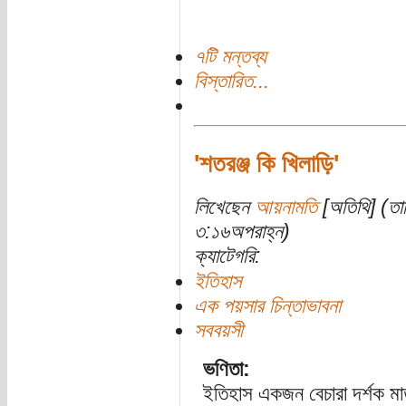
৭টি মন্তব্য
বিস্তারিত...
'শতরঞ্জ কি খিলাড়ি'
লিখেছেন
আয়নামতি
[অতিথি] (তা
৩:১৬অপরাহ্ন)
ক্যাটেগরি:
ইতিহাস
এক পয়সার চিন্তাভাবনা
সববয়সী
ভণিতা:
ইতিহাস একজন বেচারা দর্শক ম