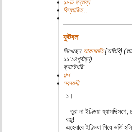
১৮টি মন্তব্য
বিস্তারিত...
ফুটবল
লিখেছেন
আয়নামতি
[অতিথি] (তা
১১:১৪পূর্বাহ্ন)
ক্যাটেগরি:
গল্প
সববয়সী
১।
- তুরা না ইণ্ডিয়া য্যাসছিসগে, 
রঞ্জু!
এহেবারে ইণ্ডিয়া গিয়ে ভর্তি হ