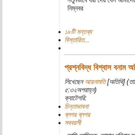
নতুনভাবে ধরা দেয় যেন আমাদের
নিম্নবর
১৮টি মন্তব্য
বিস্তারিত...
প্রশ্নবিদ্ধ বিশ্বাস বনাম 
লিখেছেন
আয়নামতি
[অতিথি] (তার
৫:৩২অপরাহ্ন)
ক্যাটেগরি:
চিন্তাভাবনা
ব্লগর ব্লগর
সববয়সী