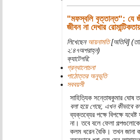
"মফস্বলি বৃত্তান্ত": যে 
জীবন না দেখার রোমান্টিকত
লিখেছেন
আয়নামতি
[অতিথি] (তা
২:৪৭অপরাহ্ন)
ক্যাটেগরি:
গ্রন্থালোচনা
পাঠোত্তর অনুভূতি
সববয়সী
সাহিত্যিক সন্তোষকুমার ঘোষ 
বলা হয়ে গেছে, এখন কীভাবে ব
ব্যক্তব্যের পক্ষে বিপক্ষে যথেষ্
না। তবে বলে ফেলা গল্পগুলোকে
কলম ধরেন বৈকি। তখন জানা কা