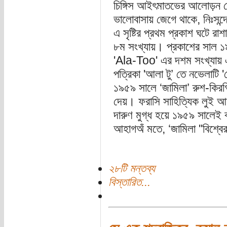
চিঙ্গিস আইৎমাতভের আলোড়ন তো
ভালোবাসায় জেগে থাকে, নিঃসন্
এ সৃষ্টির প্রথম প্রকাশ ঘটে র
৮ম সংখ্যায়। প্রকাশের সাল 
'Ala-Too' এর দশম সংখ্যায় এ
পত্রিকা 'আলা টু’ তে নভেলাট
১৯৫৯ সালে ‘জামিলা’ রুশ-কিরগি
দেয়। ফরাসি সাহিত্যিক লুই 
দারুণ মুগ্ধ হয়ে ১৯৫৯ সালেই 
আহাগঅঁ মতে, ‘জামিলা ''বিশ্বের 
২৮টি মন্তব্য
বিস্তারিত...