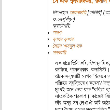
সে এক শব্দবাজিকর, রুমাল 
লিখেছেন
আয়নামতি
[অতিথি] (তার
৩:০৯পূর্বাহ্ন)
ক্যাটেগরি:
স্মরণ
ব্লগর ব্লগর
সৈয়দ শামসুল হক
সববয়সী
একাধারে তিনি কবি, ঔপন্যাসিক, 
রচয়িতা, প্রবন্ধকার, কলামিস্
তাঁকে সব্যসাচী লেখক হিসেবে 
পরিচয়ে স্বস্তিবোধ করেন? উত্
মুখেই শুনে নেয়া যাক "কবিতা হচ্
সাংকেতিক প্রকাশ। কাজেই যিন
তাঁর অন্য সব লেখা ঐ কবি ক
মগ্ন সৈয়দ হকের স্বগোতক্তি