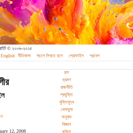
পিরাইট © ২০০৬-২০১৫
English
নীতিমালা
সচলে লিখতে হলে
প্রোফাইল
প্রবেশ
গল্প
ীর
ভ্রমণ
রাজনীতি
ইল
প্রযুক্তি
মুক্তিযুদ্ধ
খেলাধুলা
নে
অনুবাদ
বিজ্ঞান
uary 12, 2008
কবিতা