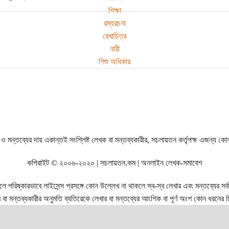
শিক্ষা
রম্যরচনা
রেখাচিত্র
নারী
শিশু অধিকার
ও মন্তব্যের দায় একান্তই সংশ্লিষ্ট লেখক বা মন্তব্যকারীর, সচলায়তন কর্তৃপক্ষ এজন্য কো
কপিরাইট © ২০০৬-২০২০ | সচলায়তন.কম | অনলাইন লেখক-সমাবেশ
রিষ্কারভাবে লাইসেন্স প্রসঙ্গে কোন উল্লেখ না থাকলে স্ব-স্ব লেখার এবং মন্তব্যের সর্বস্ব
বা মন্তব্যকারীর অনুমতি ব্যতিরেকে লেখার বা মন্তব্যের আংশিক বা পূর্ণ অংশ কোন ধরনের মি