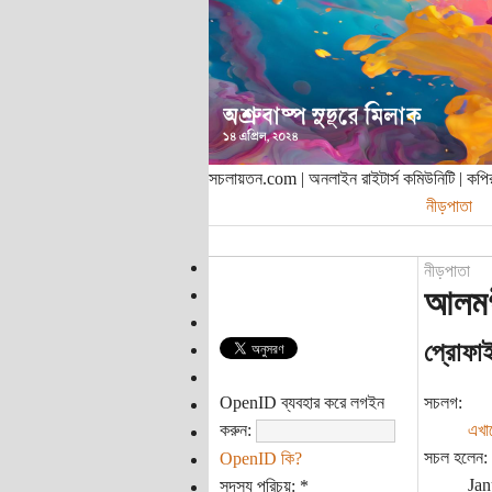
সচলায়তন.com | অনলাইন রাইটার্স কমিউনিটি | ক
নীড়পাতা
নীড়পাতা
আলমগ
প্রোফা
OpenID ব্যবহার করে লগইন
সচলগ:
করুন:
এখা
সচল হলেন:
OpenID কি?
Jan
সদস্য পরিচয়:
*