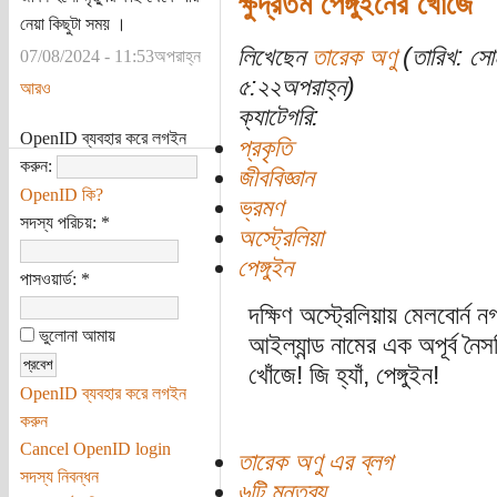
ক্ষুদ্রতম পেঙ্গুইনের খোঁজে
নেয়া কিছুটা সময় ।
লিখেছেন
তারেক অণু
(তারিখ: সো
07/08/2024 - 11:53অপরাহ্ন
৫:২২অপরাহ্ন)
আরও
ক্যাটেগরি:
OpenID ব্যবহার করে লগইন
প্রকৃতি
করুন:
জীববিজ্ঞান
OpenID কি?
ভ্রমণ
সদস্য পরিচয়:
*
অস্ট্রেলিয়া
পেঙ্গুইন
পাসওয়ার্ড:
*
দক্ষিণ অস্ট্রেলিয়ায় মেলবোর্ন
ভুলোনা আমায়
আইল্যান্ড নামের এক অপূর্ব নৈস
খোঁজে! জি হ্যাঁ, পেঙ্গুইন!
OpenID ব্যবহার করে লগইন
করুন
Cancel OpenID login
তারেক অণু এর ব্লগ
সদস্য নিবন্ধন
৬টি মন্তব্য