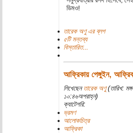
সমুদ্রযাত্রার রসদ হিসেবে, সেই
ডিমও!
তারেক অণু এর ব্লগ
৫টি মন্তব্য
বিস্তারিত...
আফ্রিকায় পেঙ্গুইন, আফ্রিক
লিখেছেন
তারেক অণু
(তারিখ: মঙ্
১০:৪৬অপরাহ্ন)
ক্যাটেগরি:
ভ্রমণ
আলোকচিত্র
আফ্রিকা