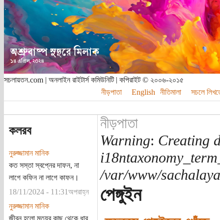
সচলায়তন.com | অনলাইন রাইটার্স কমিউনিটি | কপিরাইট © ২০০৬-২০১৫
নীড়পাতা
English
নীতিমালা
সচলে লিখত
নীড়পাতা
কলরব
Warning
:
Creating d
নুরুজ্জামান মানিক
i18ntaxonomy_term
কত সস্তা স্বপ্নের দাফন, না
/var/www/sachalayat
লাগে কফিন না লাগে কাফন।
পেঙ্গুইন
18/11/2024 - 11:31অপরাহ্ন
নুরুজ্জামান মানিক
জীবন হলো মৃত্যুর কাছ থেকে ধার