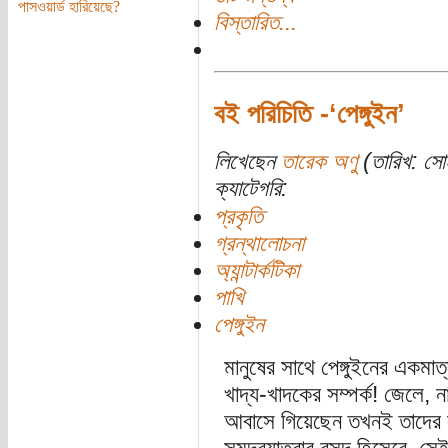
পাসওয়ার্ড হারিয়েছে?
বিস্তারিত...
বই পরিচিতি -‘পেঙ্গুইন’
লিখেছেন
তারেক অণু
(তারিখ: সোম
ক্যাটেগরি:
প্রকৃতি
গ্রন্থালোচনা
অ্যান্টার্কটিকা
পাখি
পেঙ্গুইন
মানুষের সাথে পেঙ্গুইনের একমা
খাদ্য-খাদকের সম্পর্ক! জেলে, ন
আবাসে গিয়েছেন তখনই তাদের লা