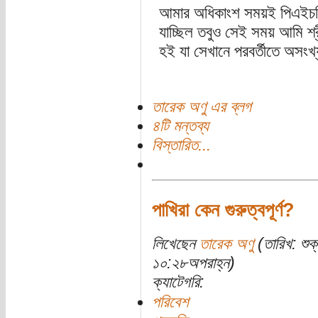
আমার অধিকাংশ সময়ই পিএইচডি
যাচ্ছিল তবুও সেই সময় আমি শ্র
হই যা সেখানে পরবর্তীতে অসং
তারেক অণু এর ব্লগ
৪টি মন্তব্য
বিস্তারিত...
পাখিরা কেন গুরুত্বপূর্ণ?
লিখেছেন
তারেক অণু
(তারিখ: শুক
১০:২৮অপরাহ্ন)
ক্যাটেগরি:
পরিবেশ