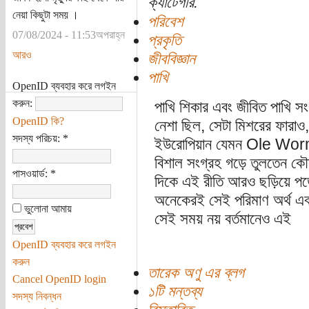
ক্যাটেগরি:
নেয়া কিছুটা সময় ।
পরিবেশ
07/08/2024 - 11:53অপরাহ্ন
প্রকৃতি
আরও
জীববিজ্ঞান
পাখি
OpenID ব্যবহার করে লগইন
করুন:
পাখি শিকার এবং জীবিত পাখি স
OpenID কি?
নেশা ছিল, সেটা মিশরের ফারাও
সদস্য পরিচয়:
*
ইউরোপিয়ান যেমন Ole Worm
বিশাল সংগ্রহ গড়ে তুলতেন 
পাসওয়ার্ড:
*
দিকে এই রীতি আরও ছড়িয়ে পড
অনেকেরই সেই পরিমাণ অর্থ এবং
ভুলোনা আমায়
সেই সময় নয় বর্তমানেও এই
OpenID ব্যবহার করে লগইন
করুন
তারেক অণু এর ব্লগ
Cancel OpenID login
১টি মন্তব্য
সদস্য নিবন্ধন