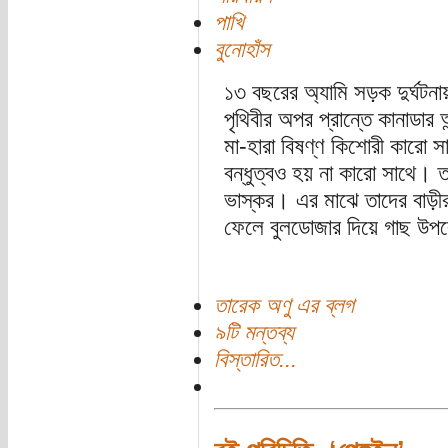
পাখি
বুনোহাঁস
১৩ বছরের অ্যামি সড়ক দুর্ঘটনা
পৃথিবীর অপর প্রান্তে কানাডার 
মা-হারা বিষণ্ণ কিশোরী কারো 
বন্ধুত্বও হয় না কারো সাথে।
ভাস্কর। এর মাঝে তাদের বাড়ীর 
ফেলে বুলডোজার দিয়ে গাছ উপরে
তারেক অণু এর ব্লগ
৯টি মন্তব্য
বিস্তারিত...