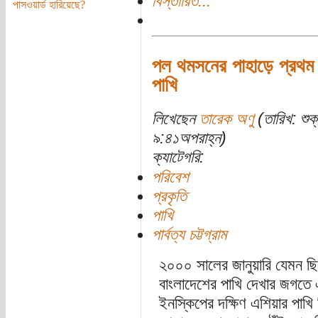
বিস্তারিত...
পাসওয়ার্ড হারিয়েছে?
পল থমসনের পাহাড়ে প্রথম 
পাখি
লিখেছেন
তারেক অণু
(তারিখ: শু
৯:৪১অপরাহ্ন)
ক্যাটেগরি:
পরিবেশ
প্রকৃতি
পাখি
পার্বত্য চট্টগ্রাম
২০০০ সালের জানুয়ারি যেমন ছি
বাংলাদেশের পাখি দেখার জগতে এ
ইনস্কিপের দক্ষিণ এশিয়ার পাখি