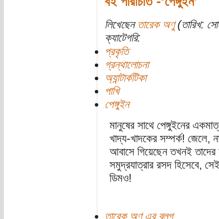
বই পরিচিতি -‘পেঙ্গুইন’
লিখেছেন
তারেক অণু
(তারিখ: সোম
ক্যাটেগরি:
প্রকৃতি
গ্রন্থালোচনা
অ্যান্টার্কটিকা
পাখি
পেঙ্গুইন
মানুষের সাথে পেঙ্গুইনের একমা
খাদ্য-খাদকের সম্পর্ক! জেলে, ন
আবাসে গিয়েছেন তখনই তাদের লা
সমুদ্রযাত্রার রসদ হিসেবে, সেই
ডিমও!
তারেক অণু এর ব্লগ