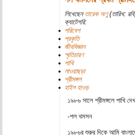
লিখেছেন
তারেক অণু
(তারিখ: রব
ক্যাটেগরি:
পরিবেশ
প্রকৃতি
জীববিজ্ঞান
স্মৃতিচারণ
পাখি
লাওয়াছড়া
শ্রীমঙ্গল
হাইল হাওড়
১৯৮৬ সালে শ্রীমঙ্গলে পাখি দেখ
-পল থমসন
১৯৮৬র শুরুর দিকে আমি বাংলা