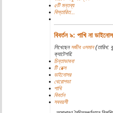
৫টি মন্তব্য
বিস্তারিত...
বিবর্তন ৯: পাখি না ডাইনো
লিখেছেন
সজীব ওসমান
(তারিখ: 
ক্যাটেগরি:
চিন্তাভাবনা
টি রেক্স
ডাইনোসর
থেরোপডা
পাখি
বিবর্তন
সববয়সী
অসাধারণ বৈচিত্রপূর্ণভাবে বিকশ