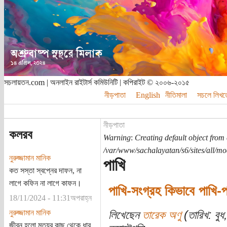
সচলায়তন.com | অনলাইন রাইটার্স কমিউনিটি | কপিরাইট © ২০০৬-২০১৫
নীড়পাতা
English
নীতিমালা
সচলে লিখত
নীড়পাতা
কলরব
Warning
:
Creating default object from
/var/www/sachalayatan/s6/sites/all/m
নুরুজ্জামান মানিক
পাখি
কত সস্তা স্বপ্নের দাফন, না
লাগে কফিন না লাগে কাফন।
পাখি-সংগ্রহ কিভাবে পাখি-
18/11/2024 - 11:31অপরাহ্ন
নুরুজ্জামান মানিক
লিখেছেন
তারেক অণু
(তারিখ: বু
জীবন হলো মৃত্যুর কাছ থেকে ধার