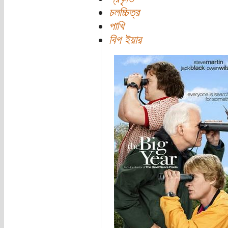
চলচ্চিত্র
পাখি
বিগ ইয়ার