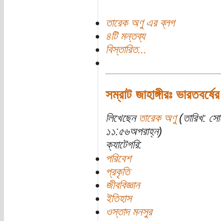
তারেক অণু এর ব্লগ
৪টি মন্তব্য
বিস্তারিত...
সম্রাট জাহাঙ্গীরঃ ভারতবর্ষের
লিখেছেন
তারেক অণু
(তারিখ: সো
১১:৫৬অপরাহ্ন)
ক্যাটেগরি:
পরিবেশ
প্রকৃতি
জীববিজ্ঞান
ইতিহাস
ওস্তাদ মনসুর