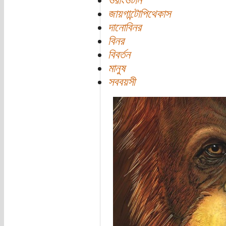
ওরাংওটান
জায়গান্টোপিথেকাস
দানোবিনর
বিনর
বিবর্তন
মানুষ
সববয়সী