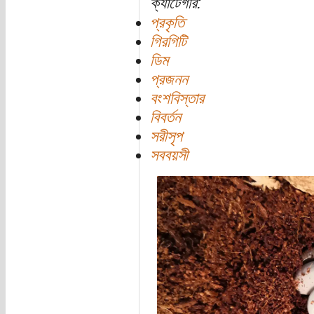
ক্যাটেগরি:
প্রকৃতি
গিরগিটি
ডিম
প্রজনন
বংশবিস্তার
বিবর্তন
সরীসৃপ
সববয়সী