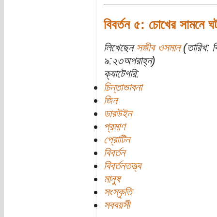
বিবর্তন ৫: চোখের সামনে ঘট
লিখেছেন
সজীব ওসমান
(তারিখ: ব
৯:২৩অপরাহ্ন)
ক্যাটেগরি:
চিন্তাভাবনা
জিন
ডারউইন
প্রমাণ
প্রোটিন
বিবর্তন
বিবর্তনতত্ত্ব
মানুষ
সংস্কৃতি
সববয়সী