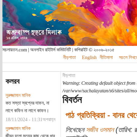
সচলায়তন.com | অনলাইন রাইটার্স কমিউনিটি | কপিরাইট © ২০০৬-২০১৫
নীড়পাতা
English
নীতিমালা
সচলে লিখত
নীড়পাতা
কলরব
Warning
:
Creating default object from
/var/www/sachalayatan/s6/sites/all/m
নুরুজ্জামান মানিক
বিবর্তন
কত সস্তা স্বপ্নের দাফন, না
লাগে কফিন না লাগে কাফন।
পাঠ প্রতিক্রিয়া - বানর থেক
18/11/2024 - 11:31অপরাহ্ন
নুরুজ্জামান মানিক
লিখেছেন
সজীব ওসমান
(তারিখ: র
জীবন হলো মৃত্যুর কাছ থেকে ধার