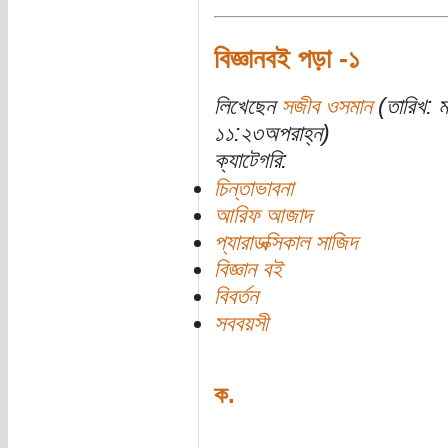
বিজ্ঞানবই পড়া -১
লিখেছেন
সজীব ওসমান
(তারিখ: ম
১১:২৩অপরাহ্ন)
ক্যাটেগরি:
চিন্তাভাবনা
আরিফ আজাদ
প্যারাডক্সিকাল সাজিদ
বিজ্ঞান বই
বিবর্তন
সববয়সী
ক.