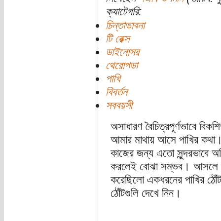
ক্যাটেগরি:
চিন্তাভাবনা
টি রেক্স
ডাইনোসর
থেরোপডা
পাখি
বিবর্তন
সববয়সী
অসাধারণ বৈচিত্রপূর্ণভাবে বিকশ
আমার মাথায় আসে পাখির কথা। বহ
কাজের জন্য এতো সুন্দরভাবে অভ
করলেই বোঝা সম্ভব। আসলে ডারউ
করেছিলো একধরনের পাখির ঠোঁট
ঠোঁটগুলি দেখে নিন।