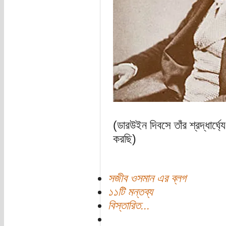
(ডারউইন দিবসে তাঁর শ্রদ্ধার্ঘ্য
করছি)
সজীব ওসমান এর ব্লগ
১১টি মন্তব্য
বিস্তারিত...