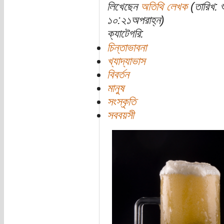
লিখেছেন
অতিথি লেখক
(তারিখ: 
১০:২১অপরাহ্ন)
ক্যাটেগরি:
চিন্তাভাবনা
খ্যাদ্যাভাস
বিবর্তন
মানুষ
সংস্কৃতি
সববয়সী