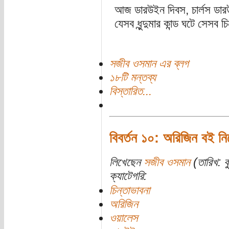
আজ ডারউইন দিবস, চার্লস ডারউ
যেসব ধুন্দুমার কান্ড ঘটে সেসব 
সজীব ওসমান এর ব্লগ
১৮টি মন্তব্য
বিস্তারিত...
বিবর্তন ১০: অরিজিন বই নি
লিখেছেন
সজীব ওসমান
(তারিখ: ব
ক্যাটেগরি:
চিন্তাভাবনা
অরিজিন
ওয়ালেস