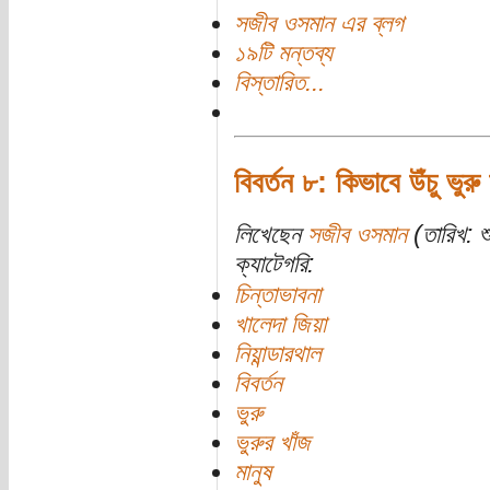
সজীব ওসমান এর ব্লগ
১৯টি মন্তব্য
বিস্তারিত...
বিবর্তন ৮: কিভাবে উঁচু ভুরু
লিখেছেন
সজীব ওসমান
(তারিখ: শ
ক্যাটেগরি:
চিন্তাভাবনা
খালেদা জিয়া
নিয়ান্ডারথাল
বিবর্তন
ভুরু
ভুরুর খাঁজ
মানুষ