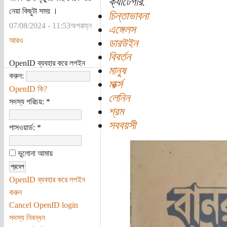
ক্যাটেগরি:
নেয়া কিছুটা সময় ।
চিন্তাভাবনা
07/08/2024 - 11:53অপরাহ্ন
এঙ্গেলস
আরও
ডারউইন
বিবর্তন
OpenID ব্যবহার করে লগইন
মানুষ
করুন:
মার্ক্স
OpenID কি?
লেনিন
সদস্য পরিচয়:
*
শ্রম
সববয়সী
পাসওয়ার্ড:
*
ভুলোনা আমায়
OpenID ব্যবহার করে লগইন
করুন
Cancel OpenID login
সদস্য নিবন্ধন