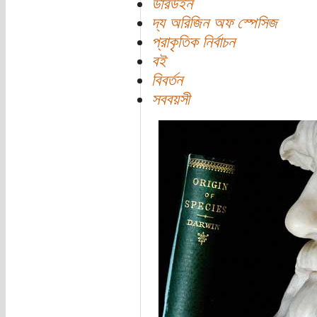
ডারউইন
দ্য অরিজিন অফ স্পেসিজ
প্রাকৃতিক নির্বাচন
বই
বিবর্তন
সববয়সী