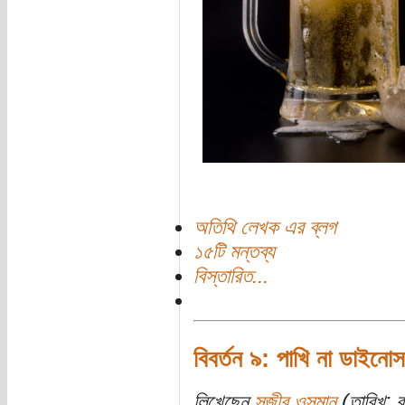
অতিথি লেখক এর ব্লগ
১৫টি মন্তব্য
বিস্তারিত...
বিবর্তন ৯: পাখি না ডাইনো
লিখেছেন
সজীব ওসমান
(তারিখ: 