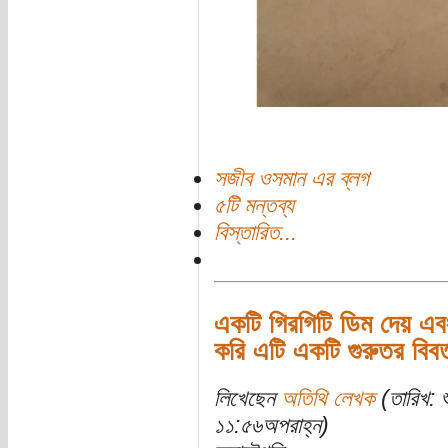
সজীব ওসমান এর ব্লগ
৫টি মন্তব্য
বিস্তারিত...
একটি গিরগিটি ডিম দেয় এবং
করি এটি একটি গুরুতর বিবর্ত
লিখেছেন
অতিথি লেখক
(তারিখ: 
১১:৫৬অপরাহ্ন)