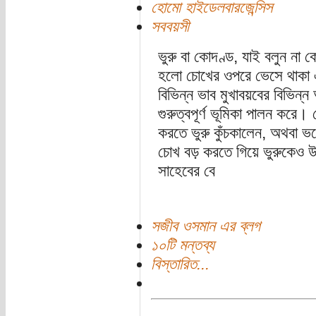
হোমো হাইডেলবারজেন্সিস
সববয়সী
ভুরু বা কোদণ্ড, যাই বলুন না ক
হলো চোখের ওপরে ভেসে থাকা 
বিভিন্ন ভাব মুখাবয়বের বিভিন্
গুরুত্বপূর্ণ ভূমিকা পালন করে
করতে ভুরু কুঁচকালেন, অথবা ভ
চোখ বড় করতে গিয়ে ভুরুকেও উ
সাহেবের বে
সজীব ওসমান এর ব্লগ
১০টি মন্তব্য
বিস্তারিত...