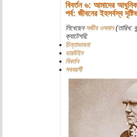
বিবর্তন ৬: আমাদের আধুনি
পর্ব: জীবনের ইহসর্বস্ব দৃষ্টিভঙ
লিখেছেন
সজীব ওসমান
(তারিখ: ব
ক্যাটেগরি:
চিন্তাভাবনা
ডারউইন
বিবর্তন
সববয়সী