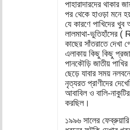
পাহারাদারদের থাকার জায
পর থেকে হাওড়া মনে হ
যে কারণে পাখিদের খু
লালমাথা-ভুতিহাঁসের 
কাছের সাঁতরাতে দেখা গ
এলাকায় কিছু কিছু প্র
পানকৌড়ি জাতীয় পাখির
ছেড়ে যাবার সময় নলব
নৃত্যরত প্রাণীদের দেখ
আবাবিল ও বালি-নাকুটি
করছিল।
১৯৯৬ সালের ফেব্রুয়ার