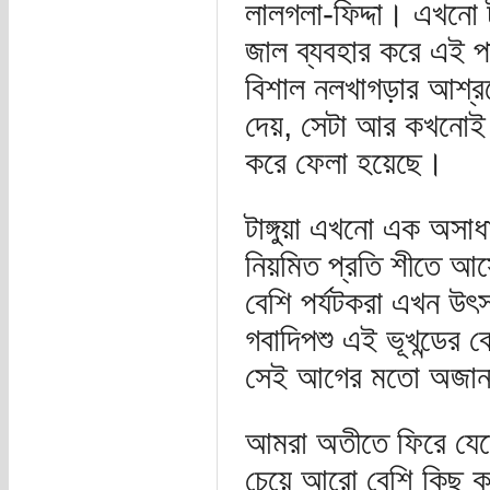
লালগলা-ফিদ্দা। এখনো টা
জাল ব্যবহার করে এই পা
বিশাল নলখাগড়ার আশ্র
দেয়, সেটা আর কখনোই 
করে ফেলা হয়েছে।
টাঙ্গুয়া এখনো এক অসা
নিয়মিত প্রতি শীতে আ
বেশি পর্যটকরা এখন উৎসা
গবাদিপশু এই ভূখন্ডের 
সেই আগের মতো অজানা 
আমরা অতীতে ফিরে যেতে প
চেয়ে আরো বেশি কিছু কর