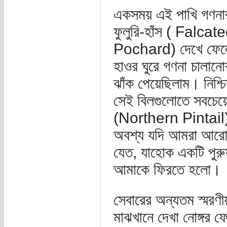
একসময় এই পাখি গণনার
ফুলুরি-হাঁস ( Falcat
Pochard) দেখে ফেলেছ
হাওর ঘুরে গণনা চালানো
ঝাঁক পেয়েছিলাম। নিশ্চ
সেই বিলগুলোতে সবচেয়ে 
(Northern Pintail
অবশ্য যদি আমরা আরো স
যেত, যাহোক একটি পুরু
আমাকে ফিরতে হলো।
সেবারের অন্যতম স্মরণীয
মাঝখানে দেখা নোঙ্গর 