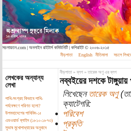
সচলায়তন.com | অনলাইন রাইটার্স কমিউনিটি | কপিরাইট © ২০০৬-২০১৫
নীড়পাতা
English
নীতিমালা
সচলে লিখত
নীড়পাতা
»
ব্লগ
»
তারেক অণু এর ব্লগ
লেখকের অন্যান্য
নব্বইয়ের দশকে টাঙ্গুয়া
লেখা
লিখেছেন
তারেক অণু
(তার
পাখি-সংগ্রহ কিভাবে পাখি-
ক্যাটেগরি:
পর্যবেক্ষণে পরিণত হলো?
পরিবেশ
উপমহাদেশের পাখিবিদ-১ঃ
এডওয়ার্ড ব্লাইদ (১৮১০-১৮৭৩)
প্রকৃতি
সুভাষ মুখোপাধ্যায়ের অনুবাদে