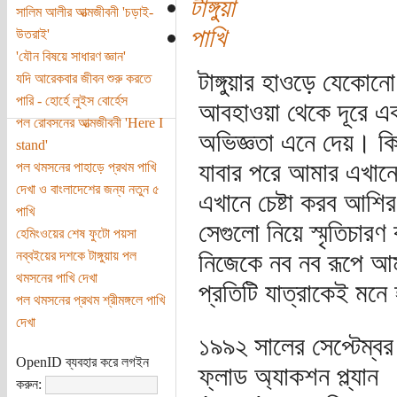
টাঙ্গুয়া
সালিম আলীর আত্মজীবনী 'চড়াই-
পাখি
উতরাই'
'যৌন বিষয়ে সাধারণ জ্ঞান'
টাঙ্গুয়ার হাওড়ে যেকোন
যদি আরেকবার জীবন শুরু করতে
পারি - হোর্হে লুইস বোর্হেস
আবহাওয়া থেকে দূরে এ
পল রোবসনের আত্মজীবনী 'Here I
অভিজ্ঞতা এনে দেয়। কি
stand'
যাবার পরে আমার এখান
পল থমসনের পাহাড়ে প্রথম পাখি
দেখা ও বাংলাদেশের জন্য নতুন ৫
এখানে চেষ্টা করব আশির
পাখি
সেগুলো নিয়ে স্মৃতিচা
হেমিংওয়ের শেষ ফুটো পয়সা
নব্বইয়ের দশকে টাঙ্গুয়ায় পল
নিজেকে নব নব রূপে আম
থমসনের পাখি দেখা
প্রতিটি যাত্রাকেই মন
পল থমসনের প্রথম শ্রীমঙ্গলে পাখি
দেখা
১৯৯২ সালের সেপ্টেম্বর 
OpenID ব্যবহার করে লগইন
ফ্লাড অ্যাকশন প্ল্যান
করুন: