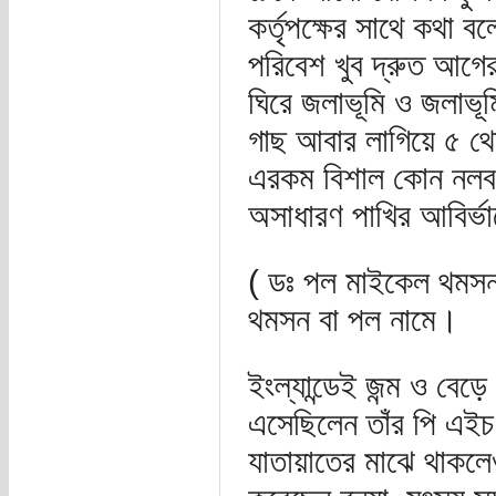
কর্তৃপক্ষের সাথে কথা ব
পরিবেশ খুব দ্রুত আগের
ঘিরে জলাভূমি ও জলাভূম
গাছ আবার লাগিয়ে ৫ 
এরকম বিশাল কোন নলবনে
অসাধারণ পাখির আবির্ভ
( ডঃ পল মাইকেল থমসন,
থমসন বা পল নামে।
ইংল্যান্ডেই জন্ম ও বে
এসেছিলেন তাঁর পি এইচ
যাতায়াতের মাঝে থাকলে