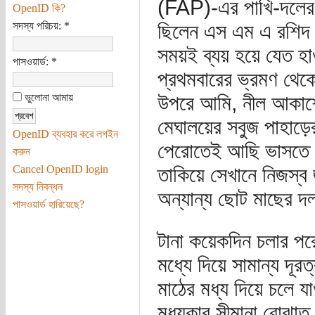
(FAP)-এর পাখি-দলের স
OpenID কি?
সদস্য পরিচয়:
*
ছিলেন এস এম এ রশিদ 
সময়ই ব্যয় হয়ে যেত হা
পাসওয়ার্ড:
*
প্রথমবারের ভ্রমণ থেকে 
ভুলোনা আমায়
উপরে আমি, নীল আকাশে 
মেঘালয়ের সবুজ পাহাড়ে
OpenID ব্যবহার করে লগইন
পেরোতেই আছি ভাসতে ভ
করুন
Cancel OpenID login
তাকিয়ে সেখানে নিজস্ব
সদস্য নিবন্ধন
অন্যান্য ছোট মাছের 
পাসওয়ার্ড হারিয়েছে?
টানা কয়েকদিন চলার প
মধ্যে দিয়ে সামান্য দ
মাঠের মধ্য দিয়ে চলে য
মধ্যকার সীমানা বোঝাত