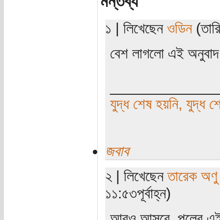
মন্তব্য
১ | লিখেছেন
ওডিন
(তারি
বেশ লাগলো এই অনুবাদ
_____________
যুদ্ধ শেষ হয়নি, যুদ্ধ শ
জবাব
২ | লিখেছেন
তারেক অণু
১১:৫৩পূর্বাহ্ন)
আরও আসবে, পলের এই দেখ