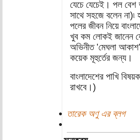
যেচে যেচেই। পল বেশ 
সাথে সহজে বলেন না)৷ 
পলের জীবন নিয়ে বাংলা
খুব কম লোকই জানেন যে
অভিনীত 'মেঘলা আকাশ'
কয়েক মূহুর্তের জন্য।
বাংলাদেশের পাখি বিষয়
রাখবে।)
তারেক অণু এর ব্লগ