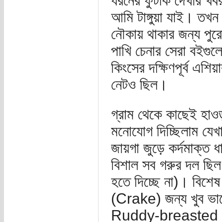
ধরনের ফুটকি দেখার খবর
আমি টাঙ্গুয়া যাই। তখ
নৌকায় থাকার জন্য পুর
পাখি চেনার সেরা বইগুল
কিংসের দক্ষিণপূর্ব এশি
নেটও ছিল।
গ্রাম থেকে কাছেই হাওড
মনোযোগ দিচ্ছিলাম যেখান
জায়গা জুড়ে কর্দমাক্ত
বিশাল সব গরুর দল ছি
হতে দিচ্ছে না)। বিশেষ 
(Crake) জন্য খুব ভাল
Ruddy-breasted Cr