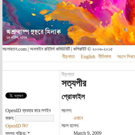
সচলায়তন.com | অনলাইন রাইটার্স কমিউনিটি | কপিরাইট © ২০০৬-২০১৫
নীড়পাতা
English
নীতিমালা
সচলে লিখত
নীড়পাতা
সত্যপীর
প্রোফাইল
OpenID ব্যবহার করে লগইন
সচলগ:
করুন:
এখানে
সচল হলেন:
OpenID কি?
March 9, 2009
সদস্য পরিচয়:
*