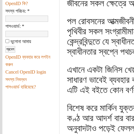
জীবনের সকল ক্ষেত্রে 
OpenID কি?
সদস্য পরিচয়:
*
পল রোবসনের আত্মজীবনী
পাসওয়ার্ড:
*
পৃথিবীর সকল সংগ্রামীমা
কেন্দ্রবিন্দুতে যে স্বা
ভুলোনা আমায়
স্বাধীনতার স্বপ্নে পথ
OpenID ব্যবহার করে লগইন
করুন
এখানে একটা জিনিস খেয়া
Cancel OpenID login
সাধারণ ভাবেই ব্যবহার
সদস্য নিবন্ধন
পাসওয়ার্ড হারিয়েছে?
এটি এই বইতে কোন বর্ণবাদ
বিশেষ করে মার্কিন যুক
কণ্ঠ আর আদর্শ বার বা
অনুবাদটাও পড়েই ফেল