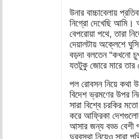
উনার বাচ্চাবেলায় প্র
নিগ্রো দেখেছি আমি। 
বেপরোয়া পথে, তারা নিজ
দেয়ালটায় অক্লেশে ঘুস
বড়দা বলতেন “কখনো চুপচ
যতটুকু জোরে মারে তার
পল রোবসন নিয়ে কথা উঠ
বিদেশ ভ্রমণের উপর নি
সারা বিশ্বে চরকির মতো
করে আফ্রিকা দেশগুলো
আসার জন্য বড্ড বেশী প্
দুরবস্থা নিয়েও সারা পৃ