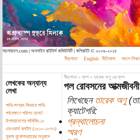
সচলায়তন.com | অনলাইন রাইটার্স কমিউনিটি | কপিরাইট © ২০০৬-২০১৫
নীড়পাতা
English
নীতিমালা
সচলে লিখত
নীড়পাতা
»
ব্লগ
»
তারেক অণু এর ব্লগ
লেখকের অন্যান্য
পল রোবসনের আত্মজীবন
লেখা
লিখেছেন
তারেক অণু
(তা
পাখি-সংগ্রহ কিভাবে পাখি-
ক্যাটেগরি:
পর্যবেক্ষণে পরিণত হলো?
গ্রন্থালোচনা
উপমহাদেশের পাখিবিদ-১ঃ
এডওয়ার্ড ব্লাইদ (১৮১০-১৮৭৩)
স্মরণ
সুভাষ মুখোপাধ্যায়ের অনুবাদে