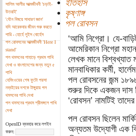
ইতিহাস
সালিম আলীর আত্মজীবনী 'চড়াই-
কৃষ্ণাঙ্গ
উতরাই'
'যৌন বিষয়ে সাধারণ জ্ঞান'
পল রোবসন
যদি আরেকবার জীবন শুরু করতে
পারি - হোর্হে লুইস বোর্হেস
‘আমি নিগ্রো। যে-বাড়ি
পল রোবসনের আত্মজীবনী 'Here I
আমেরিকান নিগ্রো মহান
stand'
লেখক মানে বিশ্বখ্যাত 
পল থমসনের পাহাড়ে প্রথম পাখি
দেখা ও বাংলাদেশের জন্য নতুন ৫
মানবাধিকার কর্মী, হার
পাখি
পল রোবসনের জন্ম ১৮৯৮ 
হেমিংওয়ের শেষ ফুটো পয়সা
নব্বইয়ের দশকে টাঙ্গুয়ায় পল
শুরুর দিকে একজন দাস হ
থমসনের পাখি দেখা
‘রোবসন’ নামটিই তাদের 
পল থমসনের প্রথম শ্রীমঙ্গলে পাখি
দেখা
পল রোবসন ছিলেন মার্কি
OpenID ব্যবহার করে লগইন
অন্যতম উদ্যোগী এক বিদ
করুন: