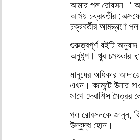
আমার পল রোবসন।’ আর 
অমিয় চক্রবর্তীর ;অক্সফ
চক্রবর্তীর আমন্ত্রণে 
গুরুত্বপূর্ণ বইটি অনুব
অনুষ্টুপ। খুব চমৎকার ছ
মানুষের অধিকার আদায়
এখন। কমেন্টে উনার গাও
সাথে দেবাশিস মৈত্রর 
পল রোবসনকে জানুন, বিস্
উদ্বুদ্ধ হোন।