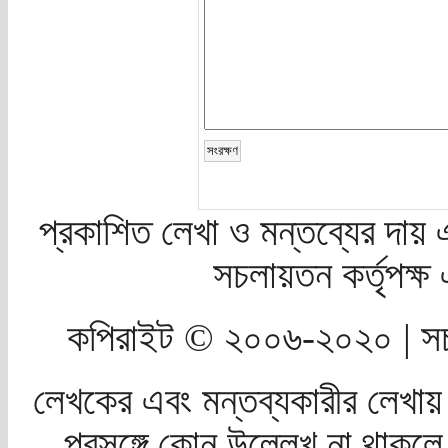
প্রকাশিত লেখা ও মন্তব্যের দায় 
সচলায়তন কর্তৃপক্
কপিরাইট © ২০০৬-২০২০ | সচ
লেখকের এবং মন্তব্যকারীর লেখায়
প্রসঙ্গে কোন উল্লেখ না থাকলে স