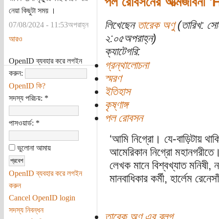
পল রোবসনের আত্মজীবনী 
নেয়া কিছুটা সময় ।
লিখেছেন
তারেক অণু
(তারিখ: সো
07/08/2024 - 11:53অপরাহ্ন
২:০৫অপরাহ্ন)
আরও
ক্যাটেগরি:
OpenID ব্যবহার করে লগইন
গ্রন্থালোচনা
করুন:
স্মরণ
OpenID কি?
ইতিহাস
সদস্য পরিচয়:
*
কৃষ্ণাঙ্গ
পল রোবসন
পাসওয়ার্ড:
*
‘আমি নিগ্রো। যে-বাড়িটায় থাক
ভুলোনা আমায়
আমেরিকান নিগ্রো মহানগরীতে।‘
লেখক মানে বিশ্বখ্যাত মনিষী, 
OpenID ব্যবহার করে লগইন
মানবাধিকার কর্মী, হার্লেম রে
করুন
Cancel OpenID login
সদস্য নিবন্ধন
তারেক অণু এর ব্লগ