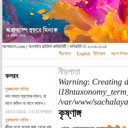
সচলায়তন.com | অনলাইন রাইটার্স কমিউনিটি | কপিরাইট © ২০০৬-২০১৫
নীড়পাতা
English
নীতিমালা
সচলে লিখত
নীড়পাতা
কলরব
Warning
:
Creating d
নুরুজ্জামান মানিক
i18ntaxonomy_term
কত সস্তা স্বপ্নের দাফন, না
/var/www/sachalayat
লাগে কফিন না লাগে কাফন।
কৃষ্ণাঙ্গ
18/11/2024 - 11:31অপরাহ্ন
নুরুজ্জামান মানিক
জীবন হলো মৃত্যুর কাছ থেকে ধার