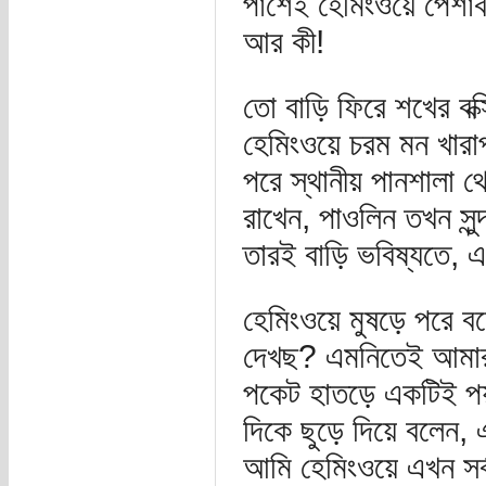
পাশেই হেমিংওয়ে পেশাব
আর কী!
তো বাড়ি ফিরে শখের বক
হেমিংওয়ে চরম মন খার
পরে স্থানীয় পানশালা 
রাখেন, পাওলিন তখন সুন্
তারই বাড়ি ভবিষ্যতে, 
হেমিংওয়ে মুষড়ে পরে বল
দেখছ? এমনিতেই আমার 
পকেট হাতড়ে একটিই পয়স
দিকে ছুড়ে দিয়ে বলেন,
আমি হেমিংওয়ে এখন সর্ব