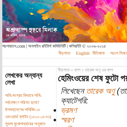
সচলায়তন.com | অনলাইন রাইটার্স কমিউনিটি | কপিরাইট © ২০০৬-২০১৫
নীড়পাতা
English
নীতিমালা
সচলে লিখত
নীড়পাতা
»
ব্লগ
»
তারেক অণু এর ব্লগ
লেখকের অন্যান্য
হেমিংওয়ের শেষ ফুটো প
লেখা
লিখেছেন
তারেক অণু
(তা
পাখি-সংগ্রহ কিভাবে পাখি-
ক্যাটেগরি:
পর্যবেক্ষণে পরিণত হলো?
ভ্রমণ
উপমহাদেশের পাখিবিদ-১ঃ
এডওয়ার্ড ব্লাইদ (১৮১০-১৮৭৩)
স্মরণ
সুভাষ মুখোপাধ্যায়ের অনুবাদে