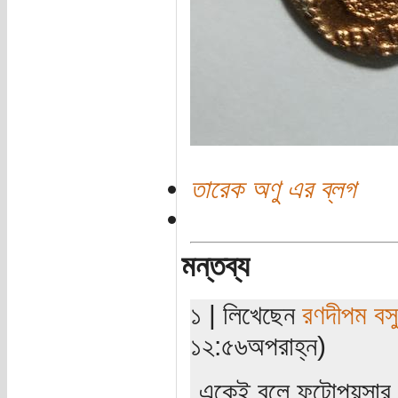
তারেক অণু এর ব্লগ
মন্তব্য
১ | লিখেছেন
রণদীপম বসু
১২:৫৬অপরাহ্ন)
একেই বলে ফুটোপয়সার ফু