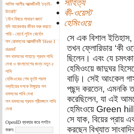
সাহিত্য
সালিম আলীর আত্মজীবনী 'চড়াই-
কী-ওয়েস্ট
উতরাই'
'যৌন বিষয়ে সাধারণ জ্ঞান'
হেমিংওয়ে
যদি আরেকবার জীবন শুরু করতে
পারি - হোর্হে লুইস বোর্হেস
সে এক বিশাল ইতিহাস, ব
পল রোবসনের আত্মজীবনী 'Here I
তখন ফ্লোরিডার ‘কী ওয়ে
stand'
ছিলেন। এবং যে চমৎকার
পল থমসনের পাহাড়ে প্রথম পাখি
দেখা ও বাংলাদেশের জন্য নতুন ৫
হেমিওংয়ে জাদুঘর হিসেব
পাখি
বাড়ি। সেই আংকেল গাস 
হেমিংওয়ের শেষ ফুটো পয়সা
নব্বইয়ের দশকে টাঙ্গুয়ায় পল
পছন্দ করতেন, এমনকি ত
থমসনের পাখি দেখা
করেছিলেন, যা এই আমলে
পল থমসনের প্রথম শ্রীমঙ্গলে পাখি
হেমিংওয়ে Green hil
দেখা
সে যাক, বিয়ের প্রায় এ
OpenID ব্যবহার করে লগইন
করছেন বিখ্যাত সাংবাদিক 
করুন: