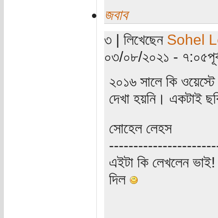
জবাব
৩ | লিখেছেন
Sohel 
০৩/০৮/২০২১ - ৭:০৫পূর্ব
২০১৬ সালে কি ওয়েস্টে
দেখা হয়নি। একটাই ছ
সোহেল লেহস
----------------------
এইটা কি লেখলেন ভাই! গ
দিল