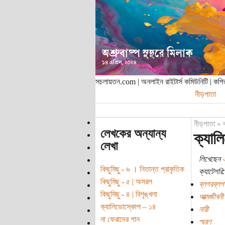
সচলায়তন.com | অনলাইন রাইটার্স কমিউনিটি | ক
নীড়পাতা
নীড়পাতা
»
লেখকের অন্যান্য
ক্যাল
লেখা
লিখেছেন
কিছুমিছু - ৬ । নিতান্ত প্রাকৃতিক
ক্যাটেগরি:
কিছুমিছু - ৫ | অসরল
ব্লগরব্লগ
কিছুমিছু - ৪ | বিশৃঙ্খলা
আত্মজীবনী
ক্যালিডোস্কোপ – ১৪
নারী
না ফেরাদের গান
স্মরণ