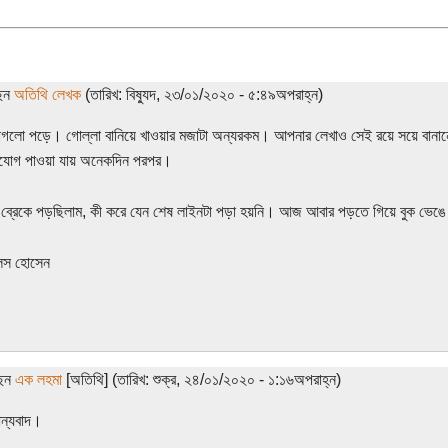
ছেন
অতিথি লেখক
(তারিখ: বিষ্যুদ, ২৩/০১/২০২০ - ৫:৪৯অপরাহ্ন)
গলো পড়ে। গোল্লা বানিয়ে খাওয়ার মজাটা অন্যরকম। আপনার লেখাও সেই রয়ে সয়ে বান
ুযোগ পাওয়া যায় অনেকদিন পরপর।
র ব্রেকে পড়ছিলাম, কী করে যেন শেষ লাইনটা পড়া হয়নি। আজ আবার পড়তে গিয়ে বুক ভে
েস হোসেন
ছেন
এক লহমা
[অতিথি] (তারিখ: শুক্র, ২৪/০১/২০২০ - ১:১৬অপরাহ্ন)
ন্যবাদ।