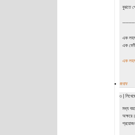
বুঝতে 
--------
এক লহমা
এক ফোঁট
এক লহমা
জবাব
৩ | লিখেছ
মধ্য বয়
অক্ষরে।
প্রয়োজ