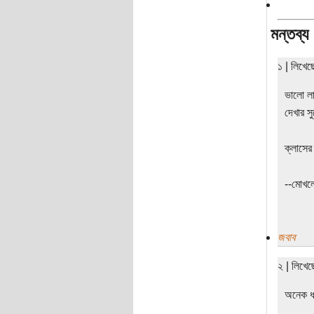
মন্তব্য
১ | লিখে
ভালো লা
দেখার স
ক্লাসে
--মোখল
জবাব
২ | লিখে
অনেক ধ