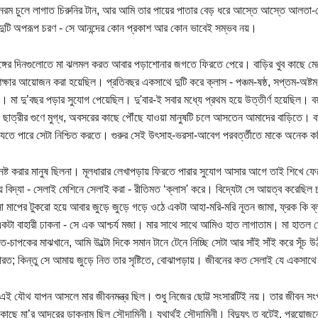
রম চুলে লাগাত চিরুনির টান, আর আমি তার পায়ের পাতার বেড় ধরে আস্তে আস্তে আলতা-ভেজান
দুটি অপরূপ চরণ - সে আনন্দের কোন প্রকাশ আর কোন ভাবেই সম্ভব নয়।
্গের দিনগুলোতে মা ঝলমল করত আবার পড়াশোনার জগতে ফিরতে পেরে। বাড়ির খুব কাছে মেয়ে
িক্ষার আয়োজন করা হয়েছিল। প্রতিবছর একসাথে দুটি করে ক্লাস - পঞ্চম-ষষ্ঠ, সপ্তম-অষ্ট
 মা দু’বছর পড়ার সুযোগ পেয়েছিল। দু'বার-ই সবার মধ্যে প্রথম হয়ে উত্তীর্ণ হয়েছিল। বয
 ছাত্রীর গুণে মুগ্ধ, অবসরের কাছে পৌঁছে যাওয়া মানুষটি চলে আসতেন আমাদের বাড়িতে। বাবা
 যেতে পারে সেটা নিশ্চিত করতে। গুরুর সেই উৎসাহ-ভরসা-আবেগ পরবর্ত্তীতে মাকে অনেক
 নষ্ট করার মানুষ ছিলনা। মূলধারার লেখাপড়ায় ফিরতে পারার সুযোগ আসার আগে তাই শিখে ফ
য় বিদ্যা - সেলাই মেশিনে সেলাই করা - রীতিমত ‘ক্লাস' করে। বিদ্যেটা সে আয়ত্ব করেছ
না মাপের টুকরো হয়ে আবার জুড়ে জুড়ে গড়ে ওঠে একটা আহা-মরি-মরি নূতন জামা, ফ্রক কি ব্ল
একটা বাহারী ঢাকনা - সে এক আশ্চর্য মজা। মার সাথে সাথে আমিও হাত লাগাতাম। মা হাতল ঘোর
াঁত-চাপকের মাঝখানে, আমি উল্টো দিকে সমান টানে টেনে নিচ্ছি সেটা আর সাঁই সাঁই করে সূঁচ
রত; কিন্তু সে আমায় জুড়ে নিত তার সৃষ্টিতে, বোঝাপড়ায়। জীবনের কত সেলাই যে এক
এই যৌথ যাপন আসলে মার জীবনমন্ত্র ছিল। শুধু নিজের ছোট্ট সংসারটিই নয়। তার জীবন সংপ
কাছে মা’র আদরের ডাকনাম ছিল সৌদামিনী। যথার্থই সৌদামিনী। বিদ্যুৎ ত বটেই, প্রয়োজনে