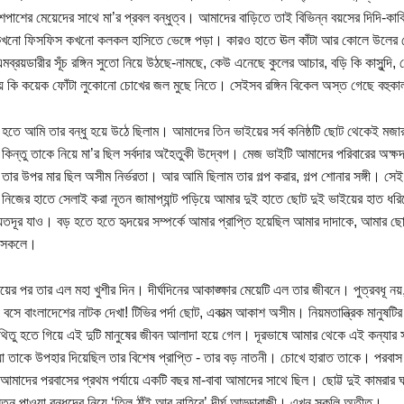
াশের মেয়েদের সাথে মা’র প্রবল বন্ধুত্ব। আমাদের বাড়িতে তাই বিভিন্ন বয়সের দিদি-ক
কখনো ফিসফিস কখনো কলকল হাসিতে ভেঙ্গে পড়া। কারও হাতে ঊল কাঁটা আর কোলে উলের 
মব্রয়ডারীর সূঁচ রঙ্গিন সুতো নিয়ে উঠছে-নামছে, কেউ এনেছে কুলের আচার, বড়ি কি কাসুন্দি, 
য়ে কি কয়েক ফোঁটা লুকোনো চোখের জল মুছে নিতে। সেইসব রঙ্গিন বিকেল অস্ত গেছে বহুক
 হতে আমি তার বন্ধু হয়ে উঠে ছিলাম। আমাদের তিন ভাইয়ের সর্ব কনিষ্ঠটি ছোট থেকেই মজা
 কিন্তু তাকে নিয়ে মা’র ছিল সর্বদার অহৈতুকী উদ্বেগ। মেজ ভাইটি আমাদের পরিবারের অক্
ও তার উপর মার ছিল অসীম নির্ভরতা। আর আমি ছিলাম তার গল্প করার, গল্প শোনার সঙ্গী। সেই স
নিজের হাতে সেলাই করা নূতন জামাপ্যান্ট পড়িয়ে আমার দুই হাতে ছোট দুই ভাইয়ের হাত ধর
দূর যাও। বড় হতে হতে হৃদয়ের সম্পর্কে আমার প্রাপ্তি হয়েছিল আমার দাদাকে, আমার 
 সকলে।
য়ের পর তার এল মহা খুশীর দিন। দীর্ঘদিনের আকাঙ্ক্ষার মেয়েটি এল তার জীবনে। পুত্রবধূ
বসে বাংলাদেশের নাটক দেখা! টিভির পর্দা ছোট, একাত্ম আকাশ অসীম। নিয়মতান্ত্রিক মানুষ
থিতু হতে গিয়ে এই দুটি মানুষের জীবন আলাদা হয়ে গেল। দূরভাষে আমার থেকে এই কন্য
া তাকে উপহার দিয়েছিল তার বিশেষ প্রাপ্তি - তার বড় নাতনী। চোখে হারাত তাকে। পরব
মাদের পরবাসের প্রথম পর্যায়ে একটি বছর মা-বাবা আমাদের সাথে ছিল। ছোট্ট দুই কামরার ঘর
 নূতন পাওয়া বন্ধুদের নিয়ে ‘তিল ঠাঁই আর নাহিরে’ দীর্ঘ আড্ডাবাজী। এখন সকলি অতীত।