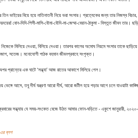
রে তিন ভাইয়ের বিয়ে হয়ে নাতিনাতনী নিয়ে ভরা সংসার। প্রত্যেকের জন্য তার নিজস্ব বিচা
হৃদয়ের! বোন-দিদি-পিসী-মাসি-বৌমা-বৌদি-মা-জেম্মা-বেয়ান-ঠাকুমা - বিস্তৃত জীবন তার। ছড
 নিজেকে মিলিয়ে দেওয়া, বিলিয়ে দেওয়া। তারপর কালের অমোঘ নিয়মে সংসার তাকে ছাড়িয়ে
সজাগ, সতেজ। মনোযোগী পাঠক বহমান জীবনপ্রবাহে সংপৃক্ত।
 অপর প্রান্তের এক ঘাটে ‘সন্ধ্যা' আজ রাতের আকাশে মিলিয়ে গেল।
য় ভেঙ্গে আসে, তবু দীর্ঘ যন্ত্রণা আরো দীর্ঘ, আরো জটীল হয়ে পড়ার আগে চলে যাওয়াটা কাঙ্
।
ুক্রবারের সন্ধ্যায় যে সময়-সংকেত বেজে উঠত আমার ফোন-ঘড়িতে - একুশে জানুয়ারী, ২০২
এর ব্লগ