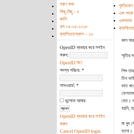
পরাণ কথা
স্মৃতিচারণ
কিছু-মিছু - ৩
এক লহমা
জানি
একলহমা
গল্প ০৫-০৫-২০১৮
ক্যালিডো
ক্যালিডোস্কোপ – ১৩
কাল সার
OpenID ব্যবহার করে লগইন
করুন:
স্মৃতির
OpenID কি?
সদস্য পরিচয়:
*
শিশু তা
তিন ভাই
পাসওয়ার্ড:
*
ভাত খাও
ফেলতাম।
ভুলোনা আমায়
যেত। অম
হয়নি, 
OpenID ব্যবহার করে লগইন
মা খুব 
করুন
হতনা। আ
Cancel OpenID login