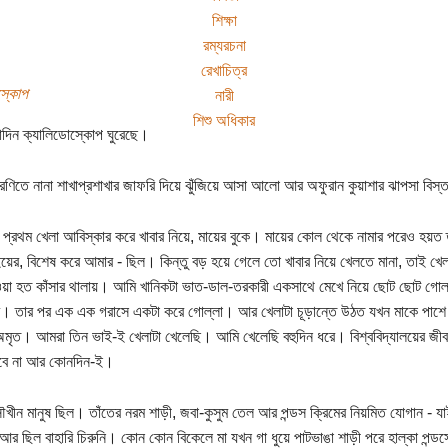
শিক্ষা
রম্যরচনা
রেখাচিত্র
স্কোপ
নারী
শিশু অধিকার
াদিন ক্যালিডোস্কোপ ঘুরেছে।
 সরণিতে নানা শাখাপ্রশাখার জাফরি দিয়ে ঝুঁজিয়ে আসা আলো আর অফুরান কুয়াশার ঝাপসা বিস্ত
র প্রথম খেলা আবিস্কার করে খাবার নিয়ে, মায়ের বুকে। মায়ের কোল থেকে নামার পরেও হয়ত
য়ের, বিশেষ করে আমার - ছিল। কিন্তু বড় হয়ে গেলে তো খাবার নিয়ে খেলতে মানা, তাই
য়া হত কাঁসার থালায়। আমি খানিকটা ভাত-ডাল-তরকারী একসাথে মেখে নিয়ে ছোট ছোট গোল্লা 
 তার পর এক এক গরাসে একটা করে গোল্লা। আর খেলাটা চূড়ান্তে উঠত যখন মাকে পাশে বস
ৃত। আমরা তিন ভাই-ই খেলাটা খেলেছি। আমি খেলেছি বহুদিন ধরে। বিশ্ববিদ্যালয়ের জী
হবে না আর কোনদিন-ই।
সৌখীন মানুষ ছিল। তাঁতের নরম শাড়ী, জবা-কুসুম তেল আর পন্ডস ক্রিমের নিয়মিত যোগান - য
র ছিল বাহারি চিরুনি। কোন কোন বিকেলে মা যখন গা ধুয়ে পাটভাঙা শাড়ী পরে হাল্কা পন্ডস