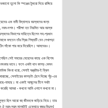
ো তুলো কি স্পঞ্জের টুকরো দিয়ে রাঙ্গিয়ে
দের এক নামী বিদ্যালয়ে বয়স্কদের জন্য
ম, নবম-দশম। পরীক্ষা হত নিয়মিত আর বয়স্ক
়স্কদের বিভাগের দায়িত্বে ছিলেন সহ-প্রধান
কে বলতেন তাঁর প্রিয় শিষ্যাটি যেন লেখাপড়া
 কঠিন সাঁকো পার করে দিয়েছিল। আমদেরও।
েলেছিল সেই সময়ের মেয়েদের কাছে এক বিশেষ
িল চমৎকার ভাবে। ফলে একটা থান কাপড় কেমন
াউজ কিংবা ধরো, সেলাই যন্ত্রটার-ই ফ্রিল
াচ্ছে, সেলাইয়ের কাপড়টা ঠেলে দিচ্ছে সূঁচ-এর
 উঠছে-নামছে। মা একাই আঙ্গুলের টিপে সবটা
সাথে করেছি আমরা - কখনো আমি এপাশে কখনো মা।
ৃক্ত ছিল আরো বহু জীবনকে জড়িয়ে নিয়ে। তার
 ঐ নরম-সরম মানুষটাই একেবারে বজ্র-বিদ্যুৎ!