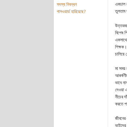
একঢাল ন
সদস্য নিবন্ধন
তুলতাম 
পাসওয়ার্ড হারিয়েছে?
উত্তরবঙ
বিশেষ শ
একসাথে।
শিক্ষক।
চালিয়ে
মা সময়
আকর্ষণী
ভাবে না
দেওয়া 
নীচের দ
করতে পা
জীবনের 
ভাইদের 