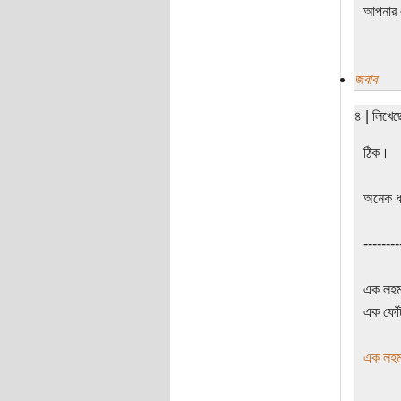
আপনার এ
জবাব
৪ | লিখে
ঠিক।
অনেক ধ
--------
এক লহমা
এক ফোঁট
এক লহমা