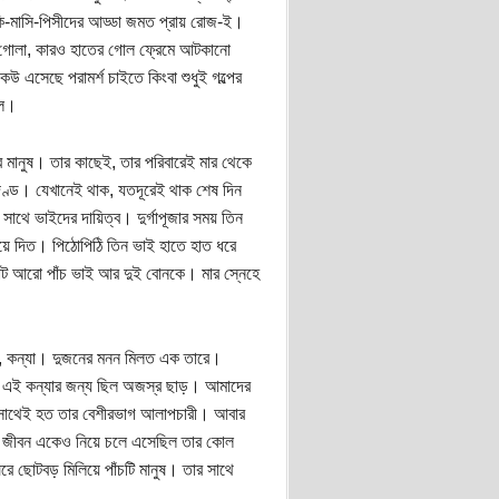
াকি-মাসি-পিসীদের আড্ডা জমত প্রায় রোজ-ই।
গোলা, কারও হাতের গোল ফ্রেমে আটকানো
কেউ এসেছে পরামর্শ চাইতে কিংবা শুধুই গল্পের
াল।
র মানুষ। তার কাছেই, তার পরিবারেই মার থেকে
ষদণ্ড। যেখানেই থাক, যতদূরেই থাক শেষ দিন
াথে ভাইদের দায়িত্ব। দুর্গাপূজার সময় তিন
িয়ে দিত। পিঠোপিঠি তিন ভাই হাতে হাত ধরে
ছোট আরো পাঁচ ভাই আর দুই বোনকে। মার স্নেহে
 নয়, কন্যা। দুজনের মনন মিলত এক তারে।
টির এই কন্যার জন্য ছিল অজস্র ছাড়। আমাদের
ার সাথেই হত তার বেশীরভাগ আলাপচারী। আবার
াস জীবন একেও নিয়ে চলে এসেছিল তার কোল
ে ছোটবড় মিলিয়ে পাঁচটি মানুষ। তার সাথে