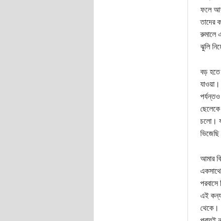
ফলে আশপ
তাদের 
রুমালে এ
ঝুলি নি
বড় হতে
যাওয়া।
পর্যন্ত
ছেলেকে 
চলো। যত
ভিজেছি
আমার বি
একসাথে 
পরবাসে 
এই কন্য
থেকে। আ
প্রায়ই