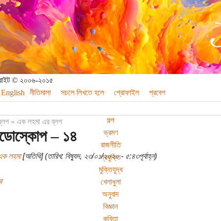
পিরাইট © ২০০৬-২০১৫
English
নীতিমালা
সচলে লিখতে হলে
প্রোফাইল
প্রবেশ
গল্প
ব্লগ
»
এক লহমা এর ব্লগ
িডোস্কোপ – ১৪
ভ্রমণ
রাজনীতি
এক লহমা
[অতিথি] (তারিখ: বিষ্যুদ, ২৩/০১/২০২০ - ৫:৪৩পূর্বাহ্ন)
প্রযুক্তি
মুক্তিযুদ্ধ
র
খেলাধুলা
অনুবাদ
বিজ্ঞান
কবিতা