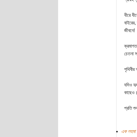
ধীরে ধী
বাইরের, 
জীবনে!
ক্রমাগত
চেতনা 
পৃথিবীর
যদিও হৃদ
কাছেও
প্রতি শ
এক লহমা 