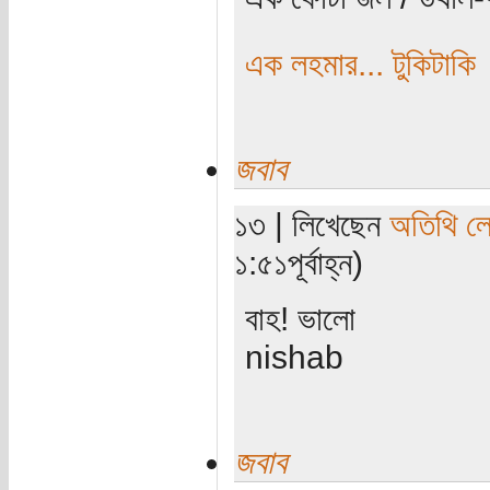
এক লহমার... টুকিটাকি
জবাব
১৩ | লিখেছেন
অতিথি ল
১:৫১পূর্বাহ্ন)
বাহ! ভালো
nishab
জবাব