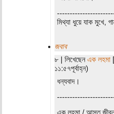
----------------------
মিথ্যা ধুয়ে যাক মুখে, গ
জবাব
৮ | লিখেছেন
এক লহমা
[
১১:৫৭পূর্বাহ্ন)
ধন্যবাদ।
----------------------
এক লহমা / আস্ত জীবন