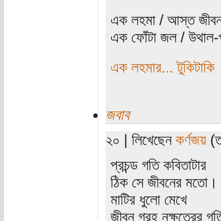
এক লহমা / আস্ত জীবন
এক ফোঁটা জল / উথাল-প
এক লহমার... টুকিটাকি
জবাব
২০ | লিখেছেন
কর্ণজয়
(ত
প্রচন্ড গতি কবিতাটার
ঠিক সে জীবনের মতো। 
মাটির ধুলো মেখে
জীবন গ্রহ নক্ষত্রের গত