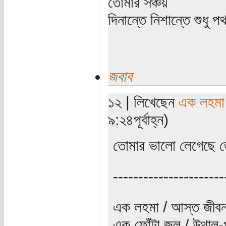
তোমার সঞ্চয়
দিনান্তে নিশান্তে শুধু 
জবাব
১২ | লিখেছেন
এক লহমা
৯:২৪পূর্বাহ্ন)
তোমার ভালো লেগেছে 
----------------------
এক লহমা / আস্ত জীবন
এক ফোঁটা জল / উথাল-প