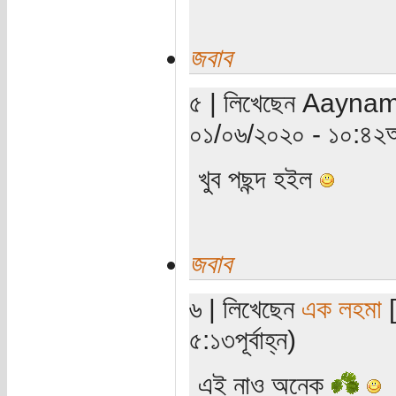
জবাব
৫ | লিখেছেন Aaynamot
০১/০৬/২০২০ - ১০:৪২অ
খুব পছন্দ হইল
জবাব
৬ | লিখেছেন
এক লহমা
[
৫:১৩পূর্বাহ্ন)
এই নাও অনেক