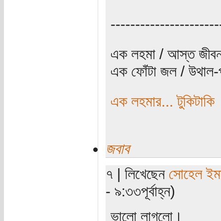
----------------------
এক লহমা / আস্ত জীবন
এক ফোঁটা জল / উথাল-প
এক লহমার... টুকিটাকি
জবাব
৭ | লিখেছেন
সোহেল ইম
- ৯:৩৩পূর্বাহ্ন)
ভালো লাগলো।