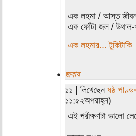
এক লহমা / আস্ত জীবন
এক ফোঁটা জল / উথাল-প
এক লহমার... টুকিটাকি
জবাব
১১ | লিখেছেন
ষষ্ঠ পাণ্ড
১১:৫২অপরাহ্ন)
এই পরীক্ষণটা ভালো ল