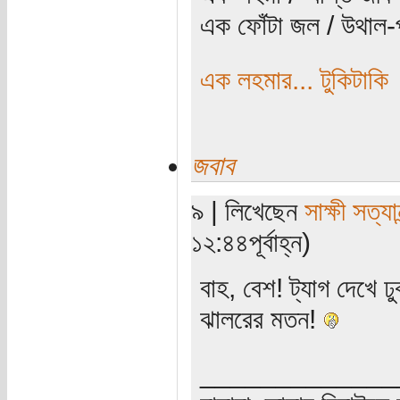
এক ফোঁটা জল / উথাল-প
এক লহমার... টুকিটাকি
জবাব
৯ | লিখেছেন
সাক্ষী সত্যান
১২:৪৪পূর্বাহ্ন)
বাহ, বেশ! ট্যাগ দেখে 
ঝালরের মতন!
_____________