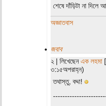
শেষে দাঁড়িটা না দিলে 
অজ্ঞাতবাস
জবাব
২ | লিখেছেন
এক লহমা
[
৩:১৫অপরাহ্ন)
তথাস্তু, বদ্দা!
----------------------