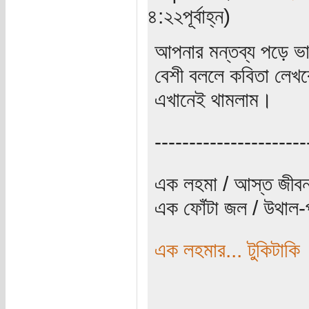
৪:২২পূর্বাহ্ন)
আপনার মন্তব্য পড়ে ভ
বেশী বললে কবিতা লেখকে
এখানেই থামলাম।
----------------------
এক লহমা / আস্ত জীবন
এক ফোঁটা জল / উথাল-প
এক লহমার... টুকিটাকি