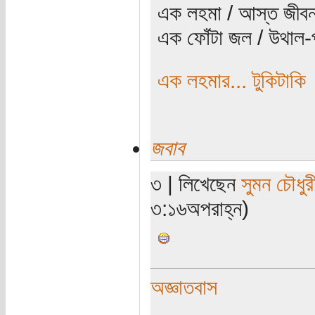
এক লহমা / আস্ত জীবন
এক ফোঁটা জল / উথাল-প
এক লহমার... টুকিটাকি
জবাব
৩ | লিখেছেন
সুমন চৌধুর
৩:১৬অপরাহ্ন)
অজ্ঞাতবাস