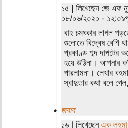
১৫ | লিখেছেন জে এফ নু
০৮/০৬/২০২০ - ১২:০৯পূর্
বাহ চমৎকার লাগল পড়ত
গুলোতে বিদ্বেষ বেশি 
প্রকাণ্ড শব্দ দাপটের
হয়ে উঠিনা। আপনার কব
পারলামনা। লেখার বহমান
স্বাদুতার কথা বলে গেল
জবাব
১৬ | লিখেছেন
এক লহমা