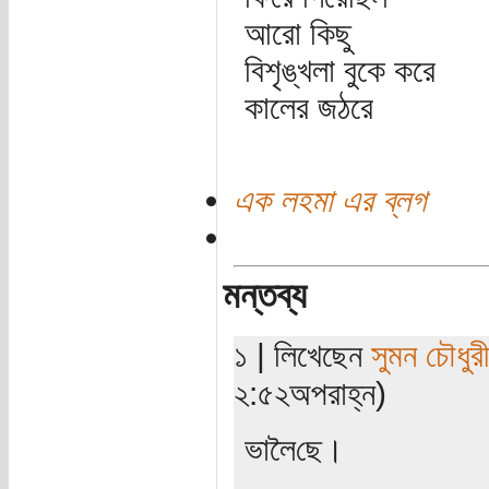
আরো কিছু
বিশৃঙ্খলা বুকে করে
কালের জঠরে
এক লহমা এর ব্লগ
মন্তব্য
১ | লিখেছেন
সুমন চৌধুরী
২:৫২অপরাহ্ন)
ভালৈ‌ছে।