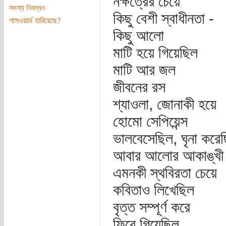
নক্ষত্রের চেয়ে
সদস্য নিবন্ধন
কিছু বেশী স্বাধীনতা -
পাসওয়ার্ড হারিয়েছে?
কিছু আলো
মাটি হয়ে গিয়েছিল
মাটি আর জল
জীবনের রস
শ্যাওলা, জোনাকী হয়ে
হোমো সেপিয়েন্স
ভালবেসেছিল, ঘৃনা করেছ
আবার আলোর আকাঙ্খী 
এমনকী স্থবিরতা চেয়ে
কবিতাও লিখেছিল
বৃত্ত সম্পূর্ণ করে
ফিরে গিয়েছিল