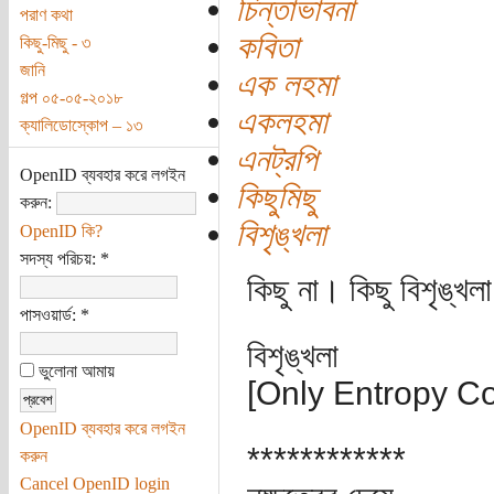
চিন্তাভাবনা
পরাণ কথা
কবিতা
কিছু-মিছু - ৩
জানি
এক লহমা
গল্প ০৫-০৫-২০১৮
একলহমা
ক্যালিডোস্কোপ – ১৩
এনট্রপি
OpenID ব্যবহার করে লগইন
কিছুমিছু
করুন:
বিশৃঙ্খলা
OpenID কি?
সদস্য পরিচয়:
*
কিছু না। কিছু বিশৃঙ্খ
পাসওয়ার্ড:
*
বিশৃঙ্খলা
ভুলোনা আমায়
[Only Entropy C
OpenID ব্যবহার করে লগইন
************
করুন
Cancel OpenID login