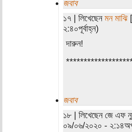
জবাব
১৭ | লিখেছেন
মন মাঝি
[
২:৪০পূর্বাহ্ন)
দারুন!
******************
জবাব
১৮ | লিখেছেন জে এফ নুশ
০৯/০৬/২০২০ - ২:১৪অপ