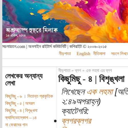
সচলায়তন.com | অনলাইন রাইটার্স কমিউনিটি | কপিরাইট © ২০০৬-২০১৫
নীড়পাতা
English
নীতিমালা
সচলে লিখত
নীড়পাতা
»
ব্লগ
»
এক লহমা এর ব্লগ
লেখকের অন্যান্য
কিছুমিছু - ৪ | বিশৃঙ্খলা
লেখা
লিখেছেন
এক লহমা
[অতি
কিছুমিছু - ৬ । নিতান্ত প্রাকৃতিক
২:৪৯অপরাহ্ন)
কিছুমিছু - ৫ | অসরল
ক্যাটেগরি:
কিছুমিছু - ৪ | বিশৃঙ্খলা
ক্যালিডোস্কোপ – ১৪
ব্লগরব্লগর
না ফেরাদের গান