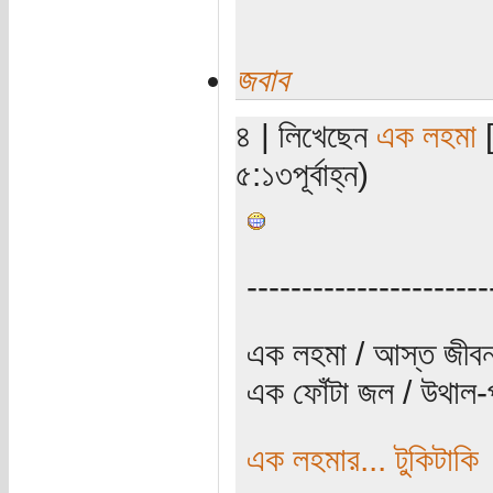
জবাব
৪ | লিখেছেন
এক লহমা
[
৫:১৩পূর্বাহ্ন)
----------------------
এক লহমা / আস্ত জীবন
এক ফোঁটা জল / উথাল-প
এক লহমার... টুকিটাকি