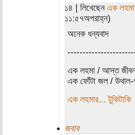
১৪ | লিখেছেন
এক লহমা
১১:৫৭অপরাহ্ন)
অনেক ধন্যবাদ
----------------------
এক লহমা / আস্ত জীবন
এক ফোঁটা জল / উথাল-প
এক লহমার... টুকিটাকি
জবাব