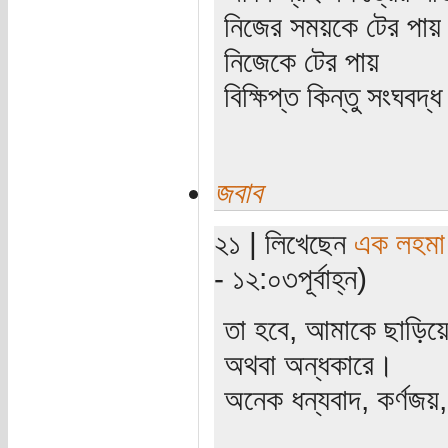
নিজের সময়কে টের পায়
নিজেকে টের পায়
বিক্ষিপ্ত কিন্তু সংঘবদ
জবাব
২১ | লিখেছেন
এক লহমা
- ১২:০৩পূর্বাহ্ন)
তা হবে, আমাকে ছাড়িয়
অথবা অন্ধকারে।
অনেক ধন্যবাদ, কর্ণজয়