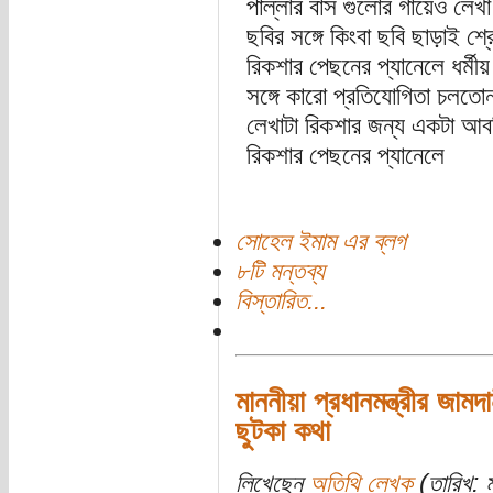
পাল্লার বাস গুলোর গায়েও লে
ছবির সঙ্গে কিংবা ছবি ছাড়াই 
রিকশার পেছনের প্যানেলে ধর্মী
সঙ্গে কারো প্রতিযোগিতা চলত
লেখাটা রিকশার জন্য একটা আবশ্
রিকশার পেছনের প্যানেলে
সোহেল ইমাম এর ব্লগ
৮টি মন্তব্য
বিস্তারিত...
মাননীয়া প্রধানমন্ত্রীর জাম
ছুটকা কথা
লিখেছেন
অতিথি লেখক
(তারিখ: 