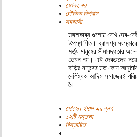
ফোকলোর
লৌকিক বিশ্বাস
সববয়সী
মঙ্গলকাব্য গুলোয় দেখি দেব-দ
উপস্থাপিত। ব্রাহ্মণ্য সংস্কার
মর্ত্য মানুষের সীমাবদ্ধতার অন
তেমন নয়। এই দেবতাদের নিয়ে ভ
বাড়ির মানুষের মত কোন আনুষ্
বৈশিষ্ট্যও আদিম সমাজেরই পরি
বৈ
সোহেল ইমাম এর ব্লগ
১২টি মন্তব্য
বিস্তারিত...