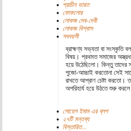
প্রাচীন ভারত
ফোকলোর
লোকজ দেব-দেবী
লোকজ বিশ্বাস
সববয়সী
ব্রাহ্মণ্য সভ্যতা বা সংস্কৃতি ব
বিষয়। প্রথমত সমাজের অস্ত্রধা
হয়ে উঠেছিলো। কিন্তু তাদের সহা
পুজো-আচ্চাই করতোনা সেই সাথে
রাখতে আপ্রাণ চেষ্টা করতো। ত
অপরিহার্য হয়ে উঠতে শুরু করলে
সোহেল ইমাম এর ব্লগ
২৭টি মন্তব্য
বিস্তারিত...