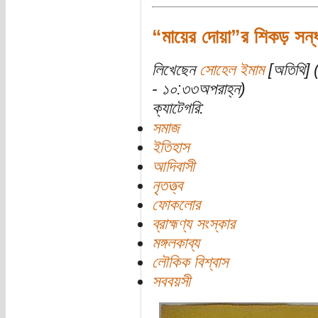
“মায়ের দোয়া”র শিকড় সন্ধান
লিখেছেন
সোহেল ইমাম
[অতিথি] (
- ১০:৩৩অপরাহ্ন)
ক্যাটেগরি:
সমাজ
ইতিহাস
আদিবাসী
নৃতত্ত্ব
ফোকলোর
ব্রাহ্মণ্য সংস্কার
মঙ্গলকাব্য
লৌকিক বিশ্বাস
সববয়সী