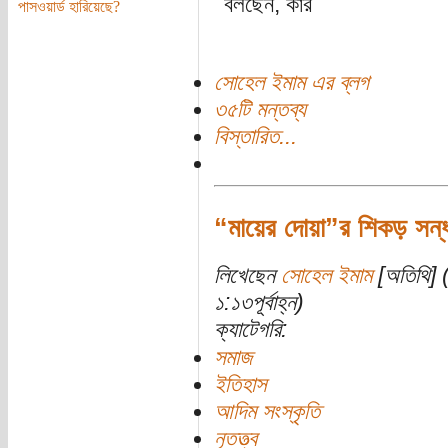
বলছেন, কার
পাসওয়ার্ড হারিয়েছে?
সোহেল ইমাম এর ব্লগ
৩৫টি মন্তব্য
বিস্তারিত...
“মায়ের দোয়া”র শিকড় সন্ধান
লিখেছেন
সোহেল ইমাম
[অতিথি] (
১:১৩পূর্বাহ্ন)
ক্যাটেগরি:
সমাজ
ইতিহাস
আদিম সংস্কৃতি
নৃতত্ত্ব