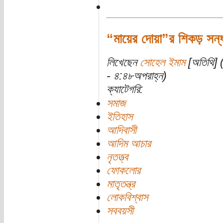
“মায়ের দোয়া”র শিকড় সন্ধা
লিখেছেন
সোহেল ইমাম
[অতিথি] (
- ৪:৪৮অপরাহ্ন)
ক্যাটেগরি:
সমাজ
ইতিহাস
আদিবাসী
আদিম আচার
নৃতত্ত্ব
ফোকলোর
মাতৃতন্ত্র
লোকবিশ্বাস
সববয়সী