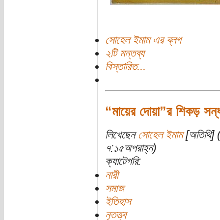
সোহেল ইমাম এর ব্লগ
২টি মন্তব্য
বিস্তারিত...
“মায়ের দোয়া”র শিকড় সন্ধানে
লিখেছেন
সোহেল ইমাম
[অতিথি] (
৭:১৫অপরাহ্ন)
ক্যাটেগরি:
নারী
সমাজ
ইতিহাস
নৃতত্ত্ব