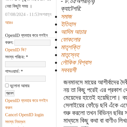
- ৮:০৫অপরাহ্ন)
নেয়া কিছুটা সময় ।
ক্যাটেগরি:
07/08/2024 - 11:53অপরাহ্ন
সমাজ
আরও
ইতিহাস
আদিম আচার
OpenID ব্যবহার করে লগইন
ফোকলোর
করুন:
মাতৃশক্তি
OpenID কি?
মাতৃস্নেহ
সদস্য পরিচয়:
*
লৌকিক বিশ্বাস
সববয়সী
পাসওয়ার্ড:
*
জনমানসে মায়ের আশীর্বাদের দৈবী
ভুলোনা আমায়
নয় তা কিছু পরেই এর প্রকাশ 
মেয়েদের হাতেই হয়েছিলো। বহু
OpenID ব্যবহার করে লগইন
সেলাইয়ের ফোঁড়ে ছবি এঁকে এস
করুন
শুরু করলো তখন বিভিন্ন ছবির 
Cancel OpenID login
মাধ্যমে কিছু কথা বা বাণীও লিখ
সদস্য নিবন্ধন