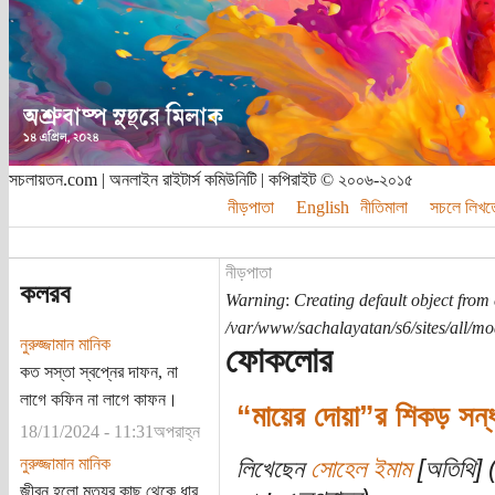
সচলায়তন.com | অনলাইন রাইটার্স কমিউনিটি | কপিরাইট © ২০০৬-২০১৫
নীড়পাতা
English
নীতিমালা
সচলে লিখত
নীড়পাতা
কলরব
Warning
:
Creating default object from
/var/www/sachalayatan/s6/sites/all/m
নুরুজ্জামান মানিক
ফোকলোর
কত সস্তা স্বপ্নের দাফন, না
লাগে কফিন না লাগে কাফন।
“মায়ের দোয়া”র শিকড় সন্ধ
18/11/2024 - 11:31অপরাহ্ন
নুরুজ্জামান মানিক
লিখেছেন
সোহেল ইমাম
[অতিথি] (
জীবন হলো মৃত্যুর কাছ থেকে ধার