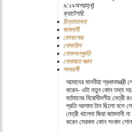
৯:২৯অপরাহ্ন)
ক্যাটেগরি:
চিন্তাভাবনা
জামদানী
ফোকলোর
লোকশিল্প
লোকসংস্কৃতি
লোকায়ত জ্ঞান
সববয়সী
আমাদের মাননীয়া প্রধানমন্ত্রী 
করেন- এটা নতুন কোন তথ্য নয়।
বর্তমানের বিরোধীদলীয় নেত্রী 
প্রতি আলাদা টান ছিলো বলে শোন
নেত্রী খালেদা জিয়া জামদানী না 
করেন সেরকম কোন সংবাদ শোনা 