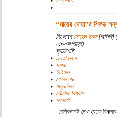
বিস্তারিত...
“মায়ের দোয়া”র শিকড় সন্ধা
লিখেছেন
সোহেল ইমাম
[অতিথি] (
৮:৩০অপরাহ্ন)
ক্যাটেগরি:
চিন্তাভাবনা
সমাজ
ইতিহাস
ফোকলোর
মাতৃভক্তি
লৌকিক বিশ্বাস
সববয়সী
বেশিরভাগই দেখা যেতো রিকশার 