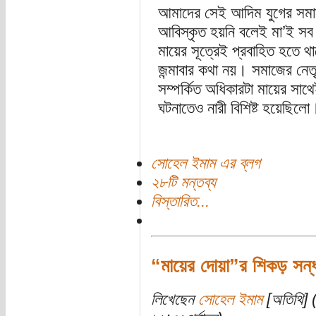
আমাদের সেই আদিম যুগের সমাজে
আবিস্কৃত হয়নি বলেই মা’ই সব সম
মায়ের সূত্রেই প্রবাহিত হতে 
জন্মাবার কথা নয়। সমাজের নেতৃ
সম্পর্কিত অধিকারটা মায়ের সাথ
ঘটনাতেও নারী বিশিষ্ট হয়েছিলো।
সোহেল ইমাম এর ব্লগ
২৮টি মন্তব্য
বিস্তারিত...
“মায়ের দোয়া”র শিকড় সন্ধান
লিখেছেন
সোহেল ইমাম
[অতিথি] (