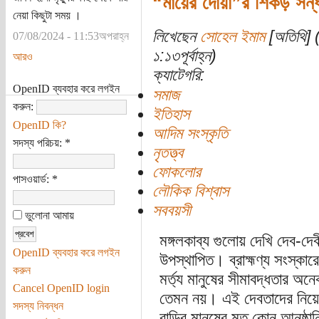
“মায়ের দোয়া”র শিকড় সন্ধান
নেয়া কিছুটা সময় ।
লিখেছেন
সোহেল ইমাম
[অতিথি] (
07/08/2024 - 11:53অপরাহ্ন
১:১৩পূর্বাহ্ন)
আরও
ক্যাটেগরি:
OpenID ব্যবহার করে লগইন
সমাজ
করুন:
ইতিহাস
OpenID কি?
আদিম সংস্কৃতি
সদস্য পরিচয়:
*
নৃতত্ত্ব
ফোকলোর
পাসওয়ার্ড:
*
লৌকিক বিশ্বাস
সববয়সী
ভুলোনা আমায়
মঙ্গলকাব্য গুলোয় দেখি দেব-দ
OpenID ব্যবহার করে লগইন
উপস্থাপিত। ব্রাহ্মণ্য সংস্কার
করুন
মর্ত্য মানুষের সীমাবদ্ধতার অন
Cancel OpenID login
তেমন নয়। এই দেবতাদের নিয়ে ভ
সদস্য নিবন্ধন
বাড়ির মানুষের মত কোন আনুষ্