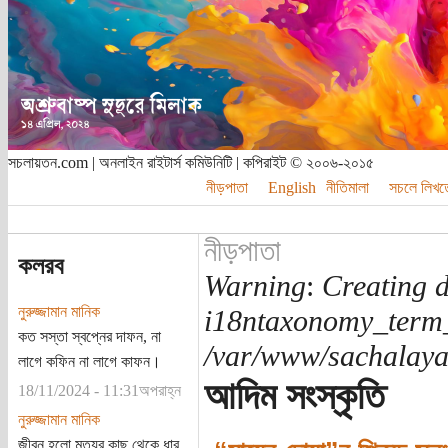
সচলায়তন.com | অনলাইন রাইটার্স কমিউনিটি | কপিরাইট © ২০০৬-২০১৫
নীড়পাতা
English
নীতিমালা
সচলে লিখত
নীড়পাতা
কলরব
Warning
:
Creating d
নুরুজ্জামান মানিক
i18ntaxonomy_term
কত সস্তা স্বপ্নের দাফন, না
/var/www/sachalayat
লাগে কফিন না লাগে কাফন।
আদিম সংস্কৃতি
18/11/2024 - 11:31অপরাহ্ন
নুরুজ্জামান মানিক
জীবন হলো মৃত্যুর কাছ থেকে ধার