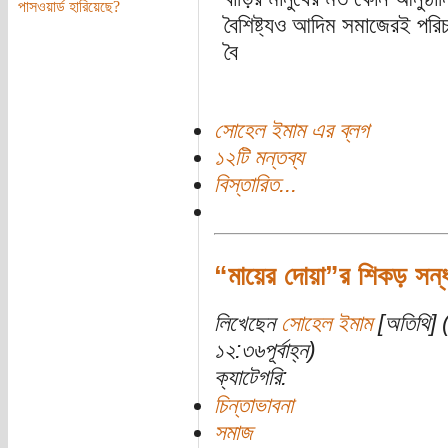
পাসওয়ার্ড হারিয়েছে?
বৈশিষ্ট্যও আদিম সমাজেরই পরি
বৈ
সোহেল ইমাম এর ব্লগ
১২টি মন্তব্য
বিস্তারিত...
“মায়ের দোয়া”র শিকড় সন্ধান
লিখেছেন
সোহেল ইমাম
[অতিথি] (
১২:৩৬পূর্বাহ্ন)
ক্যাটেগরি:
চিন্তাভাবনা
সমাজ