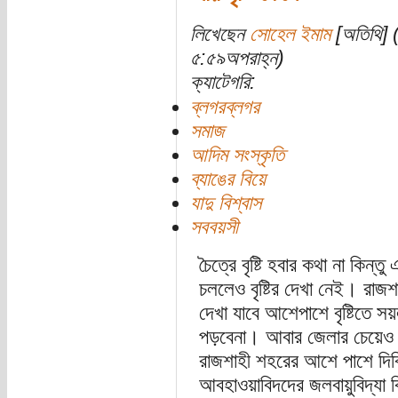
লিখেছেন
সোহেল ইমাম
[অতিথি] 
৫:৫৯অপরাহ্ন)
ক্যাটেগরি:
ব্লগরব্লগর
সমাজ
আদিম সংস্কৃতি
ব্যাঙের বিয়ে
যাদু বিশ্বাস
সববয়সী
চৈত্রে বৃষ্টি হবার কথা না কি
চললেও বৃষ্টির দেখা নেই। রা
দেখা যাবে আশেপাশে বৃষ্টিতে স
পড়বেনা। আবার জেলার চেয়েও 
রাজশাহী শহরের আশে পাশে দিব্য
আবহাওয়াবিদদের জলবায়ুবিদ্যা ক