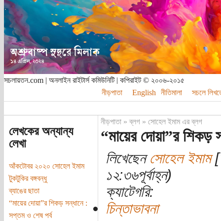
সচলায়তন.com | অনলাইন রাইটার্স কমিউনিটি | কপিরাইট © ২০০৬-২০১৫
নীড়পাতা
English
নীতিমালা
সচলে লিখত
নীড়পাতা
»
ব্লগ
»
সোহেল ইমাম এর ব্লগ
লেখকের অন্যান্য
“মায়ের দোয়া”র শিকড় সন্
লেখা
লিখেছেন
সোহেল ইমাম
[
আঁকটোবর ২০২০ সোহেল ইমাম
১২:৩৬পূর্বাহ্ন)
টুকটুকির বঙ্গবন্ধু
ক্যাটেগরি:
ব্যাঙের ছাতা
“মায়ের দোয়া”র শিকড় সন্ধানে :
চিন্তাভাবনা
সপ্তম ও শেষ পর্ব