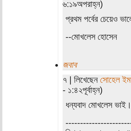
৬:১৯অপরাহ্ন)
প্রথম পর্বের চেয়েও 
--মোখলেস হোসেন
জবাব
৭ | লিখেছেন
সোহেল ইম
- ১:৪২পূর্বাহ্ন)
ধন্যবাদ মোখলেস ভাই।
----------------------