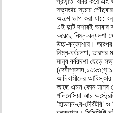
প্রভৃতি বিচার করে এই 
সভ্যতার স্তরে পৌঁছবার
অংশে ভাগ করা যায়: ব
এই দুটি দশারই আবার স্
করেছে নিম্ন-বন্যদশা 
উচ্চ-বন্যদশায়। তারপর 
নিম্ন-বর্বরদশা, তারপর 
মানুষ বর্বরদশা ছেড়ে 
(দেবীপ্রসাদ,১৩৬৩;পৃ:
আদিবাসীদের আবিস্কার 
আছে এমন কোন মানব গো
পলিনেসিয়া আর অস্ট্রে
‘হাডসন-বে-টেরিটরি’ ও 
বন্যদশায়। মিসিসিপি নদ