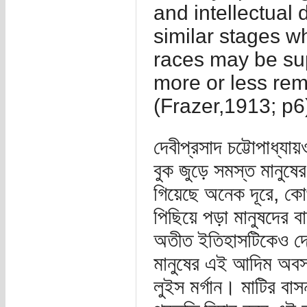
and intellectual
similar stages wh
races may be su
more or less remo
(Frazer,1913; p6
দেবীপ্রসাদ চট্টোপাধ্যা
বুক জুড়ে সমস্ত মানুষ
গিয়েছে অনেক দূরে, ক
পিছিয়ে পড়া মানুষদের ব
অতীত ইতিহাসটিকেও দেখ
মানুষের এই আদিম অবস্
লুইস মর্গান। মাটির বা