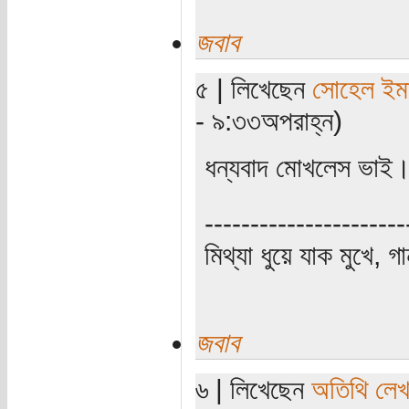
জবাব
৫ | লিখেছেন
সোহেল ইম
- ৯:৩৩অপরাহ্ন)
ধন্যবাদ মোখলেস ভাই।
----------------------
মিথ্যা ধুয়ে যাক মুখে, গ
জবাব
৬ | লিখেছেন
অতিথি লে