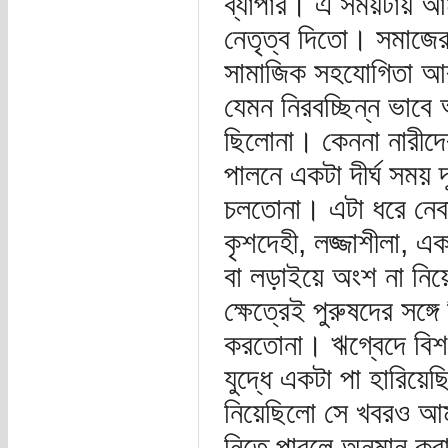
ব্যাপার। এ সময়টায় আম
নেতৃত্ব দিতো। সমাজের 
সামাজিক সহযোগিতা আর
যেমন নিরবচ্ছিন্ন ভাবে
ছিলোনা। কেননা নারীদের
পালনে একটা দীর্ঘ সময় 
চলতোনা। এটা ধরে নেব
কৃশদেহী, লজ্জাশীলা, এক
বা লড়াইয়ে অংশ না নি
ক্ষেত্রেই পুরুষদের সঙ
করতোনা। ঋগ্বেদে বিশপ
যুদ্ধে একটা পা হারিয়
নিয়েছিলো সে খবরও আম
নিতে পারলে অনুমান করাট