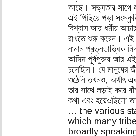
আছে। সভ্যতার সাথে যখ
এই পিছিয়ে পড়া সংস্কৃত
বিশ্বাস আর ধর্মীয় আচার
রাখতে শুরু করেন। এই ত
নানান প্রত্নতাত্ত্বিক
আদিম পূর্বপুরুষ আর এই
চলেছিল। যে মানুষের জ
ওঠেনি তখনও, অর্থাৎ এক 
তার সাথে লড়াই করে বাঁ
কথা এবং হয়েওছিলো তাই
… the various s
which many trib
broadly speaking