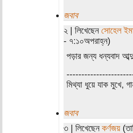
জবাব
২ | লিখেছেন
সোহেল ইম
- ৭:১০অপরাহ্ন)
পড়ার জন্য ধন্যবাদ আব্
----------------------
মিথ্যা ধুয়ে যাক মুখে, গ
জবাব
৩ | লিখেছেন
কর্ণজয়
(তা