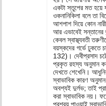
একটা স্তুপের মত হয়ে য
ওকনানিকিলা বলে তা বিদ
আশপাশ দিয়ে কোন নারী গ
আর এভাবেই সন্তানের জন
কেবল স্বাস্থ্যবতী তরুণ
বয়স্কদের গর্ভে ঢুক
132)। দেবীপ্রসাদ চট্ট
প্রকৃত রহস্য অনুমান কর
দেখতে শেখেনি। আধুনিক
স্বাভাবিক কারণ অনুমান 
অবশ্যই দুর্লভ; তাই প্র
করা স্বাভাবিক নয়। ফলে
প্রশ্রয় পাওয়াই স্বাভাব