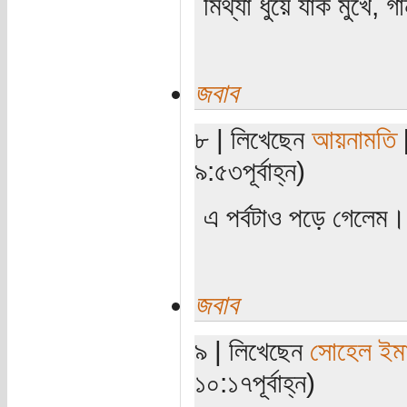
মিথ্যা ধুয়ে যাক মুখে, গ
জবাব
৮ | লিখেছেন
আয়নামতি
[
৯:৫৩পূর্বাহ্ন)
এ পর্বটাও পড়ে গেলেম
জবাব
৯ | লিখেছেন
সোহেল ইম
১০:১৭পূর্বাহ্ন)