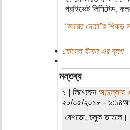
প্রাইভেট লিমিটেড, ক
“মায়ের দোয়া”র শিকড় সন্
সোহেল ইমাম এর ব্লগ
মন্তব্য
১ | লিখেছেন
আব্দুল্লাহ
২০/০৫/২০১৮ - ৯:১৪অপ
বেশতো, চলুক তাহলে।