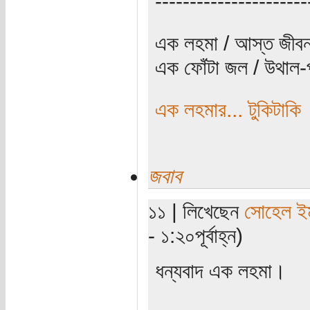
----------------------
এক লহমা / আস্ত জীবন
এক ফোঁটা জল / উথাল-প
এক লহমার... টুকিটাকি
জবাব
১১ | লিখেছেন
সোহেল ই
- ১:২০পূর্বাহ্ন)
ধন্যবাদ এক লহমা।