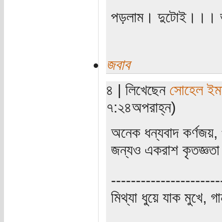
পড়লাম। দুটোই।।।
জবাব
৪ | লিখেছেন
সোহেল ইম
৭:২৪অপরাহ্ন)
অনেক ধন্যবাদ কর্ণজয়,
জন্যও একরাশ কৃতজ্ঞত
----------------------
মিথ্যা ধুয়ে যাক মুখে, গ