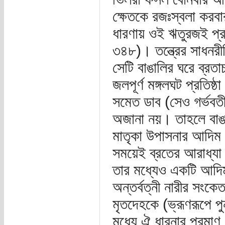
ক্ষেতকে রজঃস্বলা করব
ধারণায় ওই ঋতুরজই প্
৩৪৮)। তন্ত্রের সাধনরীতিত
সেটি বাঙালির ঘরে ব্রত
জলপূর্ণ মঙ্গলঘট প্রতিষ
সমেত ডাব (সেও গর্ভবতী
অজানা নয়। তাহলে বাঙাল
মাতৃকা উপাসনার আদিম 
সময়েই ব্রতের আরাধ্যা 
তার মধ্যেও একটি আদি
অন্তর্বত্নী নারীর সংক
মৃতদেহকে (ভ্রূণরূপে পু
মধ্যে ঐ ধারনার প্রমাণ