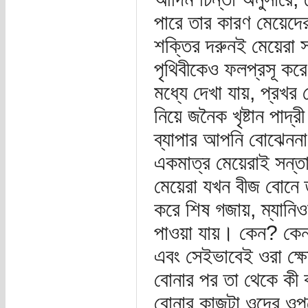
পারে তার কারণ মেয়েদে
শক্তির দরুনই মেয়েরা 
পৃথিবীকেও ফলপ্রসূ ক
মধ্যে দেখা যায়, প্রখ
নিয়ে জনৈক খৃষ্টান পাদ্
ব্যাপার আপনি বোঝেনন
একমাত্র মেয়েরাই সন্তা
মেয়েরা যখন বীজ বোনে ত
করে শিষ গজায়, ম্যানিওক
পাওয়া যায়। কেন? কেনন
এবং সেইভাবেই ওরা ক্
বোনার পর তা থেকে কী 
বোনার কাজটা ওদের ওপ