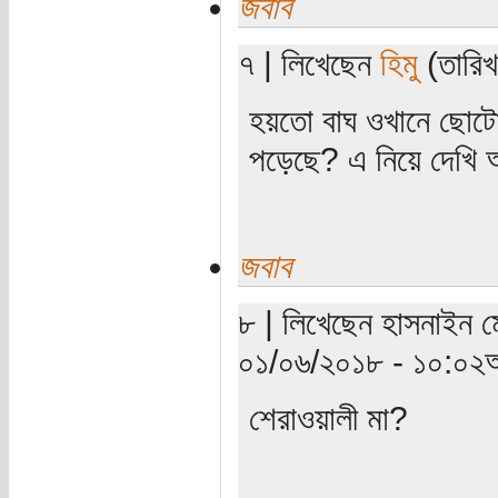
জবাব
৭ | লিখেছেন
হিমু
(তারিখ
হয়তো বাঘ ওখানে ছোটো
পড়েছে? এ নিয়ে দেখি 
জবাব
৮ | লিখেছেন হাসনাইন মে
০১/০৬/২০১৮ - ১০:০২অ
শেরাওয়ালী মা?