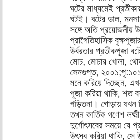
ঘটের মাধ্যমেই প্রতীকায়ত
ঘটই। বটের ডাল, মনসার
সঙ্গে অতি প্রয়োজনীয় উ
প্রাগৈতিহাসিক বৃক্ষপূ
উর্বরতার প্রতীকপূজা ব
মোচ, মোচার খোলা, থোড়, 
সেনগুপ্ত, ২০০১;পৃ:১০১
মনে করিয়ে দিচ্ছেন, এখন
পূজা করিয়া থাকি, শত বর
গড়িতনা। গোড়ায় যখন সিংহ
তখন কার্তিক গণেশ লক্
দুর্গোৎসবের সময়ে যে প
উৎসব করিয়া থাকি, সে উ