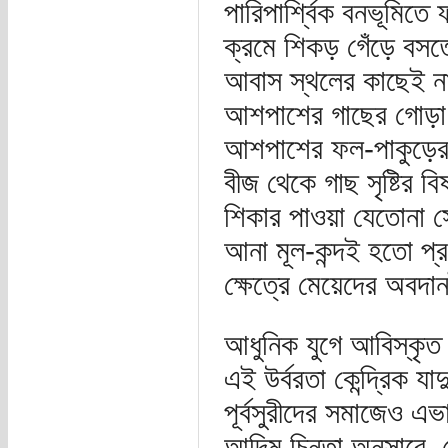
পারিপার্শ্বিক বনভূমিত
ক্রমে শিকড় গেঁড়ে বসতে
আবাস স্থলের কাছেই না
আশপাশের গাছের গোড়া খ
আশপাশের ফল-পাকুড়ের
বীজ থেকে গাছ সৃষ্টির 
শিকার পাওয়া যেতোনা 
আনা মূল-কন্দই হতো প্র
ক্ষেত্রে মেয়েদের অবদ
আধুনিক যুগে আবিস্কৃত 
এই উর্বরতা কেন্দ্রিক য
পূর্বসুরীদের সমাজেও এ
আদিম চিন্তা অনুসারে, 