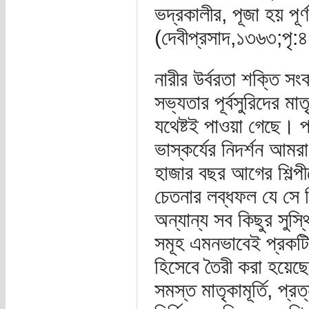
ভদ্রকালীর, পূজা হয় পূর
(দেবীপ্রসাদ,১৩৬৩;পৃ
নারীর উর্বরতা শক্তি স
সভ্যতার পূর্বসুরিদের ম
যথেষ্টই পাওয়া গেছে। 
ভাস্কর্যের নিদর্শন আম
হাজার বছর আগের শিল্পীদে
চেতনার লব্ধফল যে সে
অন্যান্য সব কিছুর সুস্থিত 
সমূহ এমনভাবেই প্রকটিত
হিসেবে তৈরী করা হয়েছ
সমস্ত মাতৃকামূর্তি, প্র