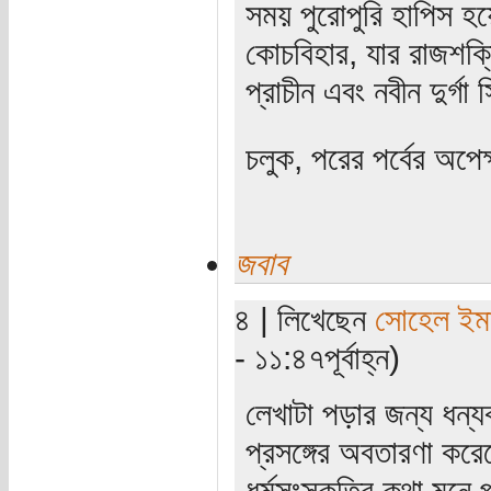
সময় পুরোপুরি হাপিস হয়ে
কোচবিহার, যার রাজশক্
প্রাচীন এবং নবীন দুর্গ
চলুক, পরের পর্বের অপে
জবাব
৪ | লিখেছেন
সোহেল ইম
- ১১:৪৭পূর্বাহ্ন)
লেখাটা পড়ার জন্য ধন্য
প্রসঙ্গের অবতারণা করেছ
ধর্মসংস্কৃতির কথা মন