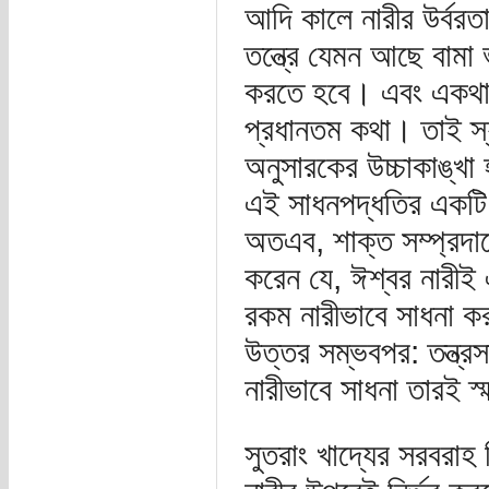
আদি কালে নারীর উর্বরতা
তন্ত্রে যেমন আছে বামা
করতে হবে। এবং একথা শু
প্রধানতম কথা। তাই স্য
অনুসারকের উচ্চাকাঙ্খা হ
এই সাধনপদ্ধতির একটি 
অতএব, শাক্ত সম্প্রদায়
করেন যে, ঈশ্বর নারীই 
রকম নারীভাবে সাধনা কর
উত্তর সম্ভবপর: তন্ত্
নারীভাবে সাধনা তারই 
সুতরাং খাদ্যের সরবরাহ