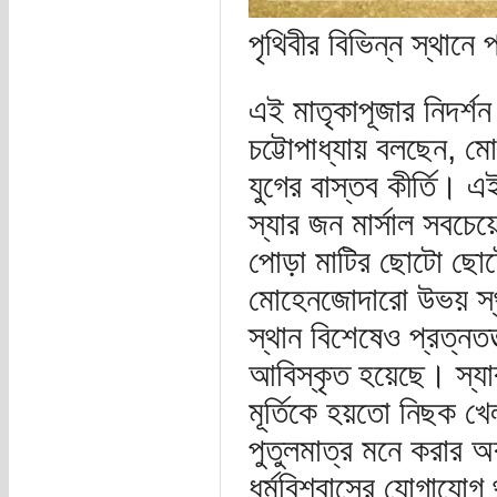
পৃথিবীর বিভিন্ন স্থানে 
এই মাতৃকাপূজার নিদর্শন
চট্টোপাধ্যায় বলছেন, ম
যুগের বাস্তব কীর্তি। এই
স্যার জন মার্সাল সবচেয়
পোড়া মাটির ছোটো ছোটো ন
মোহেনজোদারো উভয় স্থা
স্থান বিশেষেও প্রত্নতত
আবিস্কৃত হয়েছে। স্য
মূর্তিকে হয়তো নিছক খেল
পুতুলমাত্র মনে করার অ
ধর্মবিশ্বাসের যোগাযোগ 