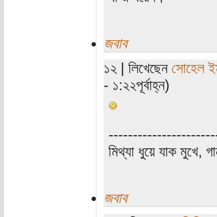
জবাব
১২ | লিখেছেন
সোহেল ই
- ১:২২পূর্বাহ্ন)
----------------------
মিথ্যা ধুয়ে যাক মুখে, গ
জবাব