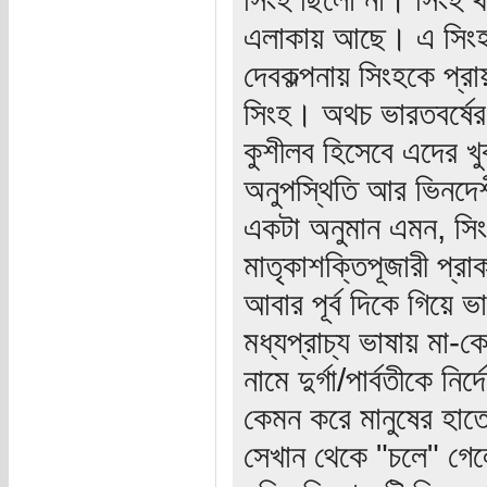
এলাকায় আছে। এ সিংহগ
দেবকল্পনায় সিংহকে প্রা
সিংহ। অথচ ভারতবর্ষের য
কুশীলব হিসেবে এদের খ
অনুপস্থিতি আর ভিনদেশ
একটা অনুমান এমন, সিংহ 
মাতৃকাশক্তিপূজারী প্র
আবার পূর্ব দিকে গিয়ে 
মধ্যপ্রাচ্য ভাষায় মা-ক
নামে দুর্গা/পার্বতীকে ন
কেমন করে মানুষের হাতে
সেখান থেকে "চলে" গে