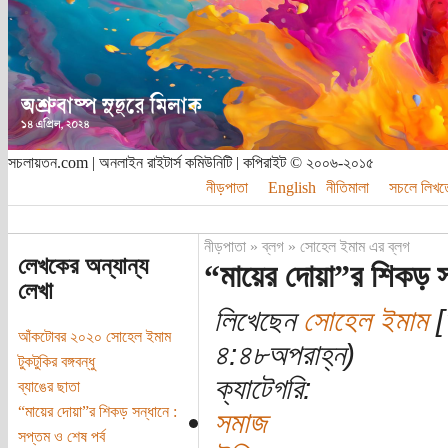
সচলায়তন.com | অনলাইন রাইটার্স কমিউনিটি | কপিরাইট © ২০০৬-২০১৫
নীড়পাতা
English
নীতিমালা
সচলে লিখত
নীড়পাতা
»
ব্লগ
»
সোহেল ইমাম এর ব্লগ
লেখকের অন্যান্য
“মায়ের দোয়া”র শিকড় সন্
লেখা
লিখেছেন
সোহেল ইমাম
[
আঁকটোবর ২০২০ সোহেল ইমাম
৪:৪৮অপরাহ্ন)
টুকটুকির বঙ্গবন্ধু
ক্যাটেগরি:
ব্যাঙের ছাতা
“মায়ের দোয়া”র শিকড় সন্ধানে :
সমাজ
সপ্তম ও শেষ পর্ব