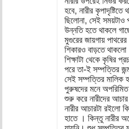
নারীর উপরেই নির্ভর করত
হবে, নারীর কৃপাদৃষ্টি
ছিলোনা, সেই সময়টাও 
উন্নতি হতে থাকলে গাছ
মুগুরের জায়গায় পাথরের 
শিকারও বাড়তে থাকলো।
শিক্ষাটা থেকে কৃষির প্
পরে তা-ই সম্পত্তির জন্
সেই সম্পত্তির মালিক 
পুরুষদের মনে অপরিমিত 
শুরু করে নারীদের আচার
নারীর আচারটা রইলো কিন
হাতে । কিন্তু নারীর 
যায়নি। শুধু সম্পত্তির