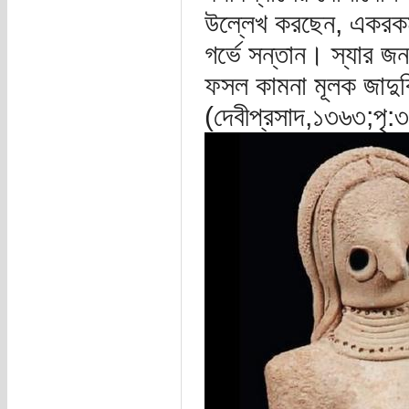
উল্লেখ করছেন, একরকম ন
গর্ভে সন্তান। স্যার জন
ফসল কামনা মূলক জাদুব
(দেবীপ্রসাদ,১৩৬৩;পৃ