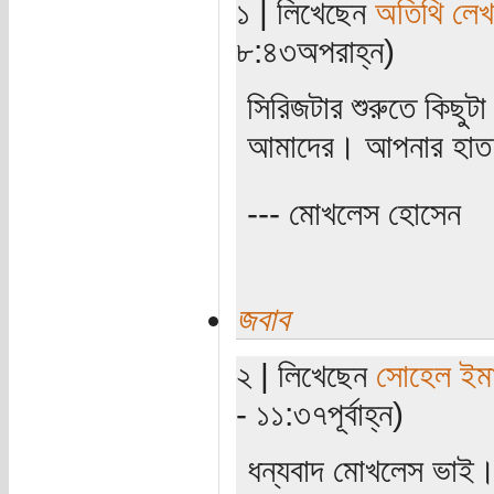
১ | লিখেছেন
অতিথি লে
৮:৪৩অপরাহ্ন)
সিরিজটার শুরুতে কিছু
আমাদের। আপনার হাত ধর
--- মোখলেস হোসেন
জবাব
২ | লিখেছেন
সোহেল ইম
- ১১:৩৭পূর্বাহ্ন)
ধন্যবাদ মোখলেস ভাই। ভ