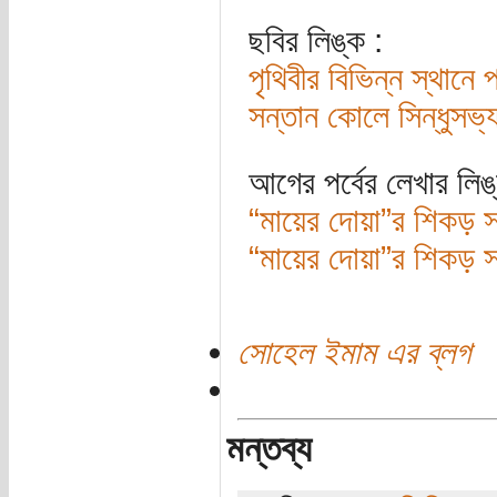
ছবির লিঙ্ক :
পৃথিবীর বিভিন্ন স্থানে 
সন্তান কোলে সিন্ধুসভ্যত
আগের পর্বের লেখার লিঙ
“মায়ের দোয়া”র শিকড় সন্
“মায়ের দোয়া”র শিকড় সন্
সোহেল ইমাম এর ব্লগ
মন্তব্য