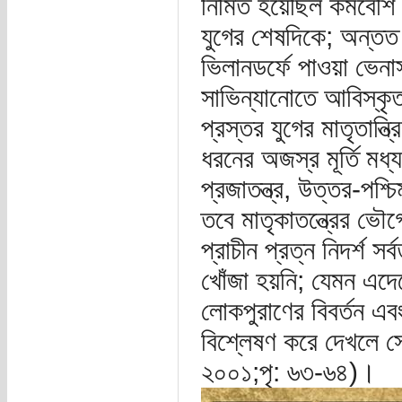
নির্মিত হয়েছিল কমবেশি
যুগের শেষদিকে; অন্তত পক
ভিলানডর্ফে পাওয়া ভেনা
সাভিন্যানোতে আবিস্কৃত 
প্রস্তর যুগের মাতৃতান্
ধরনের অজস্র মূর্তি মধ্
প্রজাতন্ত্র, উত্তর-পশ
তবে মাতৃকাতন্ত্রের ভৌগ
প্রাচীন প্রত্ন নিদর্শ স
খোঁজা হয়নি; যেমন এদেশে
লোকপুরাণের বিবর্তন এব
বিশ্লেষণ করে দেখলে সে
২০০১;পৃ: ৬৩-৬৪)।