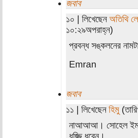
জবাব
১০ | লিখেছেন
অতিথি ল
১০:২৯অপরাহ্ন)
প্রবন্ধ সঙ্কলনের নামট
Emran
জবাব
১১ | লিখেছেন
হিমু
(তারি
নাআআআ। সোহেল ইমামক
ধজ্জি ধরেন।