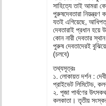
সাহিত্যে তাই আমরা কোন
পুরুষদেবতারা নিয়ন্ত্রণ
যতই এগিয়েছে, আধিপত্য 
দেবতারাই প্রধান হয়ে উঠ
কোন নারী দেবতার স্থা
পুরুষ দেবতাদেরই বুঝি
(চলবে)
তথ্যসূত্রঃ
১. লোকায়ত দর্শন : দেব
প্রাইভেট লিমিটেড, ক
২. পূজা পার্বণের উৎসক
কলকাতা। তৃতীয় সংস্