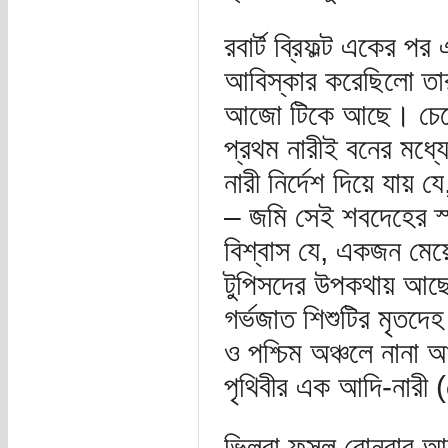
রবার্ট ব্রিফল্ট একের 
আবিস্কার করেছিলো তার
আজো টিকে আছে। চেরোক
প্রথম নারীই বনের মধ্য
নারী নির্দেশ দিয়ে যায় 
– জমি সেই শবদেহের স্
বিশ্বাস যে, একজন মেয়
টুপিসদের উপকথায় আছে,
গর্ভজাত শিশুটির মৃতদেহ
ও পশ্চিম অঞ্চলে নানা 
পৃথিবীর এক আদি-নারী 
ভিলরা ফসল বোনবার আগে