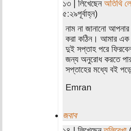
১৩ | লিখেছেন
অতিথি ল
৫:২৯পূর্বাহ্ন)
নাম না জানানো আপনার
করা কঠিন। আমার এক ভা
দুই সপ্তাহ পরে ফিরবে
জন্য অনুরোধ করতে পা
সপ্তাহের মধ্যে বই পড়
Emran
জবাব
১৪ | লিখেছেন
তুলিরেখা
(