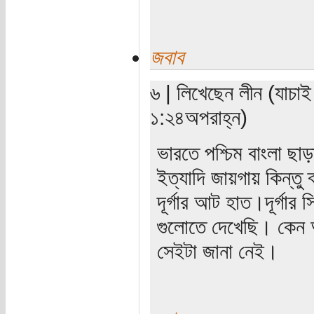
জবাব
৬ | লিখেছেন লীন (যাচাই
১:২৪অপরাহ্ন)
ভারতে পশ্চিম বাংলা ছাড়া
ইত্যাদি জায়গায় কিন্তু ব
দূর্গার আট হাত।দূর্গার স
গুলোতে দেখেছি। কেন অঞ
সেইটা জানা নেই।