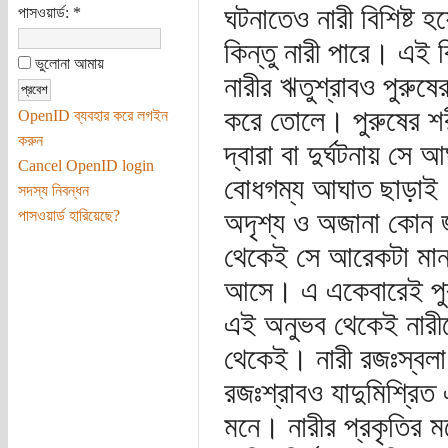
ঘটনাতেও নারী বিশিষ্ট হ
পাসওয়ার্ড:
*
কিন্তু নারী পারে। এই 
ভুলোনা আমায়
নারীর ঋতুশ্রাবও পুরুষে
করে তোলে। পুরুষের শর
OpenID ব্যবহার করে লগইন
করুন
দ্বারা বা দুর্ঘটনায় সে 
Cancel OpenID login
বোধগম্য আঘাত ছাড়াই।
সদস্য নিবন্ধন
অদৃশ্য ও অজানা কোন জ
পাসওয়ার্ড হারিয়েছে?
থেকেই সে আরেকটা মানব
আসে। এ একেবারেই পুরুষ
এই অনুভব থেকেই নারীক
থেকেই। নারী রজঃস্বলা
রজঃশ্রাবও যাদুমিশ্রিত
মনে। নারীর প্রকৃতির ম