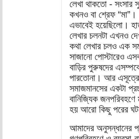
লেখা থাকতো - সংসার সু
কখনও বা শ্রেফ “মা”। ম
এভাবেই হয়েছিলো। হাতপ
লেখার চলনটা এখনও দে
কথা লেখার চলও এক সম
সাজানো পোস্টারেও এসব
বাড়ির পুরুষদের এসম্পর
পারতোনা। আর এসূত্রে
সমাজমানসের একটা প্রচ
বানিজ্যিক জনপরিবহণে ম
হয় আরো কিছু পরের ঘ
আমাদের অনুসন্ধানের প্
গণপরিবহণে ও ব্যবসা-বা