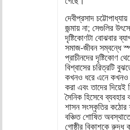
গেছে।
দেবীপ্রসাদ চট্টোপাধ্য
জন্মায় না; সেগুলির উৎ
দৃষ্টিকোণটা বোঝবার ব্যা
সমাজ-জীবন সম্বন্ধে স্
প্রাচীনদের দৃষ্টিকোণ থে
বিশ্বাসের চরিত্রটি বুঝ
কখনও ধরে এনে কখনও আ
করা এবং তাদের দিয়েই 
সৈনিক হিসেবে ব্যবহার কর
শাসন সংস্কৃতির কঠোর 
বঞ্চিত শোষিত অবস্থা
গোষ্ঠীর বিকাশকে রুদ্ধ