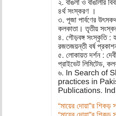
২. বাঙলা ও বাঙালীর বি
৪র্থ সংস্করণ ।
৩. পূজা পার্বণের উৎসক
কলকাতা। তৃতীয় সংস্
৪. গৌড়বঙ্গ সংস্কৃতি : 
রজতজয়ন্তী বর্ষ প্রক
৫. লোকায়ত দর্শন : দেব
প্রাইভেট লিমিটেড, ক
৬. In Search of Sh
practices in Pak
Publications. Ind
“মায়ের দোয়া”র শিকড় সন্
“মায়ের দোয়া”র শিকড় সন্