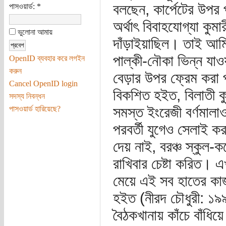
বলছেন, কার্পেটের উপর 
পাসওয়ার্ড:
*
অর্থাৎ বিবাহযোগ্যা কু
ভুলোনা আমায়
দাঁড়াইয়াছিল। তাই আমি
পাল্কী-নৌকা ভিন্ন যাও
OpenID ব্যবহার করে লগইন
করুন
বেড়ার উপর ফ্রেম করা 
Cancel OpenID login
বিকশিত হইত, বিলাতী কু
সদস্য নিবন্ধন
সমস্ত ইংরেজী বর্ণমালা
পাসওয়ার্ড হারিয়েছে?
পরবর্তী যুগেও সেলাই কর
দেয় নাই, বরঞ্চ স্কুল-কল
রাখিবার চেষ্টা করিত। এ
মেয়ে এই সব হাতের কাজ
হইত (নীরদ চৌধুরী: ১৯
বৈঠকখানায় কাঁচে বাঁধি