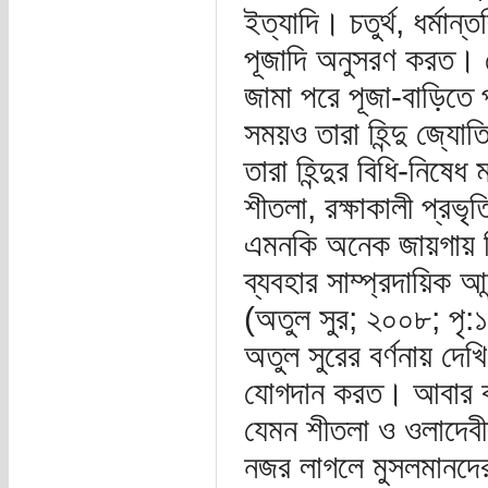
ইত্যাদি। চতুর্থ, ধর্মা
পূজাদি অনুসরণ করত। যে
জামা পরে পূজা-বাড়িতে 
সময়ও তারা হিন্দু জ্যো
তারা হিন্দুর বিধি-নিষে
শীতলা, রক্ষাকালী প্রভৃ
এমনকি অনেক জায়গায় ব
ব্যবহার সাম্প্রদায়িক 
(অতুল সুর; ২০০৮; পৃ:১
অতুল সুরের বর্ণনায় দেখ
যোগদান করত। আবার বস
যেমন শীতলা ও ওলাদেবীর
নজর লাগলে মুসলমানদে