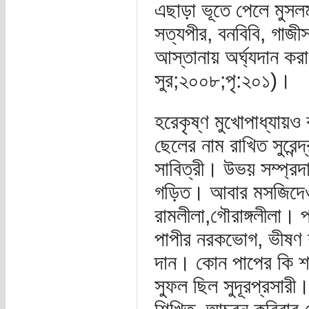
এছাড়া ভূতে পেলে মুসল
সত্যপীর, বনবিবি, গাজী
আস্তানায় অর্ঘ্যদান করা
সুর;২০০৮;পৃ:২০১)।
হরেকৃষ্ণ মুখোপাধ্যায়ও 
ছেলের নাম রাখিত সুরেন্
সাবিত্রী। উভয় সম্প্রদায়
গড়িত। আবার মসজিদেও 
রামলীলা,গৌরাঙ্গলীলা। 
পাপীর নরকভোগ, ভীষণ শাস্
দান। কোন পাপের কি শাস
সুফল ছিল সুদূরপ্রসারী।