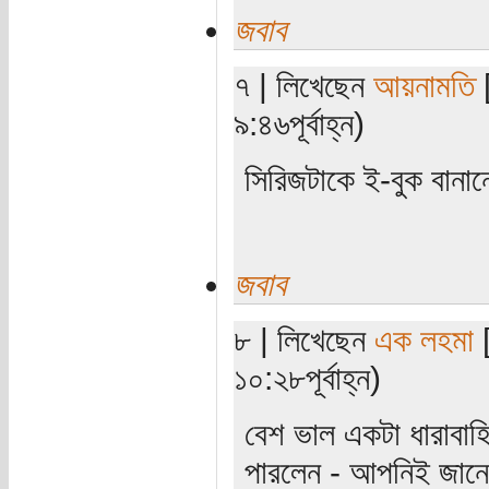
জবাব
৭ | লিখেছেন
আয়নামতি
[
৯:৪৬পূর্বাহ্ন)
সিরিজটাকে ই-বুক বানান
জবাব
৮ | লিখেছেন
এক লহমা
[
১০:২৮পূর্বাহ্ন)
বেশ ভাল একটা ধারাবা
পারলেন - আপনিই জানে