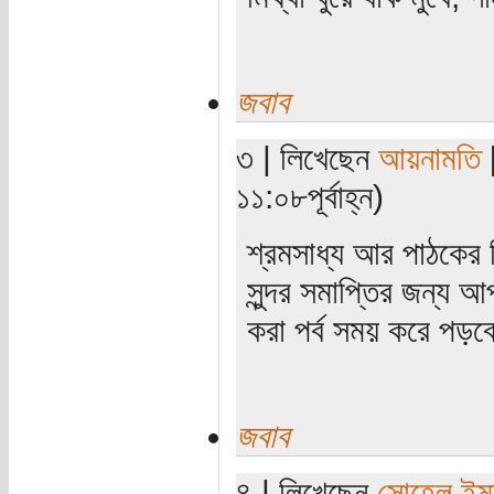
জবাব
৩ | লিখেছেন
আয়নামতি
[
১১:০৮পূর্বাহ্ন)
শ্রমসাধ্য আর পাঠকের 
সুন্দর সমাপ্তির জন্য 
করা পর্ব সময় করে পড়ব
জবাব
৪ | লিখেছেন
সোহেল ইম