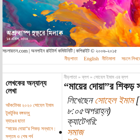
সচলায়তন.com | অনলাইন রাইটার্স কমিউনিটি | কপিরাইট © ২০০৬-২০১৫
নীড়পাতা
English
নীতিমালা
সচলে লিখত
নীড়পাতা
»
ব্লগ
»
সোহেল ইমাম এর ব্লগ
লেখকের অন্যান্য
“মায়ের দোয়া”র শিকড় সন
লেখা
লিখেছেন
সোহেল ইমাম
[
আঁকটোবর ২০২০ সোহেল ইমাম
৮:০৫অপরাহ্ন)
টুকটুকির বঙ্গবন্ধু
ক্যাটেগরি:
ব্যাঙের ছাতা
“মায়ের দোয়া”র শিকড় সন্ধানে :
সমাজ
সপ্তম ও শেষ পর্ব