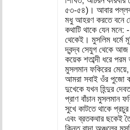
শিখিত, আচরন করিবার চেষ
৫৩-৫৪)। আবার পল্লব স
মধু আহরণ করতে বনে ঢ
কথাটি থাকে যেন মনে: 
থেকেই। মুসলিম ধর্মে মূর
দ্বন্দ্ব সেযুগ থেকে আজ
কয়েক শতাব্দী ধরে পরম 
মুসলমান ফকিরের মেয়ে, 
আমরা সবাই ওঁর পুজো কর
দুখেকে যখন হিন্দুর দে
প্রাণ বাঁচান মুসলমান 
সুখে কাটতে থাকে প্রচুর
এবং ব্রতকথার ছকেই তৈ
কিন্তু বাদা অঞ্চলের মু