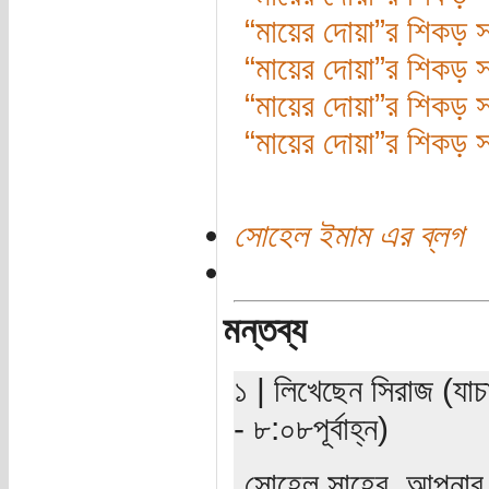
“মায়ের দোয়া”র শিকড় সন্
“মায়ের দোয়া”র শিকড় সন্ধ
“মায়ের দোয়া”র শিকড় সন্
“মায়ের দোয়া”র শিকড় সন্ধ
সোহেল ইমাম এর ব্লগ
মন্তব্য
১ | লিখেছেন সিরাজ (যা
- ৮:০৮পূর্বাহ্ন)
সোহেল সাহেব, আপনার 