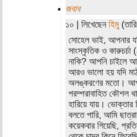
জবাব
১০ | লিখেছেন
হিমু
(তারি
সোহেল ভাই, আপনার যদ
সাংস্কৃতিক ও কারুচর্চ
নাকি? আপনি চাইলে আমি 
আরও ভালো হয় যদি মাঠ প
অলঙ্করণের মতো। আপাতদৃ
পরম্পরাবাহিত কৌশল থা
হারিয়ে যায়। ভোক্তার 
বলতে পারি, আমি ছাত্রাব
কয়েকবার গিয়েছি, প্রতি
থেকে চাদর কিনে ফিরেছি