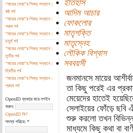
ইতিহাস
“মায়ের দোয়া”র শিকড় সন্ধানে :
আদিম আচার
ষষ্ঠ পর্ব
“মায়ের দোয়া”র শিকড় সন্ধানে :
ফোকলোর
পঞ্চম পর্ব
মাতৃশক্তি
“মায়ের দোয়া”র শিকড় সন্ধানে :
মাতৃস্নেহ
চতুর্থ পর্ব
“মায়ের দোয়া”র শিকড় সন্ধানে :
লৌকিক বিশ্বাস
তৃতীয় পর্ব
সববয়সী
“মায়ের দোয়া”র শিকড় সন্ধানে :
দ্বিতীয় পর্ব
জনমানসে মায়ের আশীর্বা
“মায়ের দোয়া”র শিকড় সন্ধানে :
প্রথম পর্ব
তা কিছু পরেই এর প্রক
মেয়েদের হাতেই হয়েছিল
OpenID ব্যবহার করে লগইন
সেলাইয়ের ফোঁড়ে ছবি এ
করুন:
OpenID কি?
শুরু করলো তখন বিভিন্ন
সদস্য পরিচয়:
*
মাধ্যমে কিছু কথা বা বা