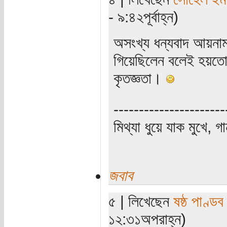
- ৯:৪২পূর্বাহ্ন)
অসংখ্য ধন্যবাদ আয়নামত
গিয়েছিলেন বলেই হয়তো
কৃতজ্ঞতা।
----------------------
মিথ্যা ধুয়ে যাক মুখে, গ
জবাব
৫ | লিখেছেন
ষষ্ঠ পাণ্ডব
১২:৩১অপরাহ্ন)