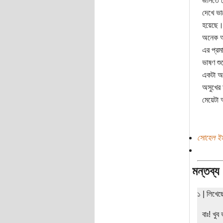
জানতে প
দেখে ভা
হয়েছে। 
অনেক আগ
এর প্রম
ভাষণ শু
একটা অন
অসুখের 
মেয়েটা আ
সোহেল ইম
মন্তব্য
১ | লিখে
বাঃ! খু