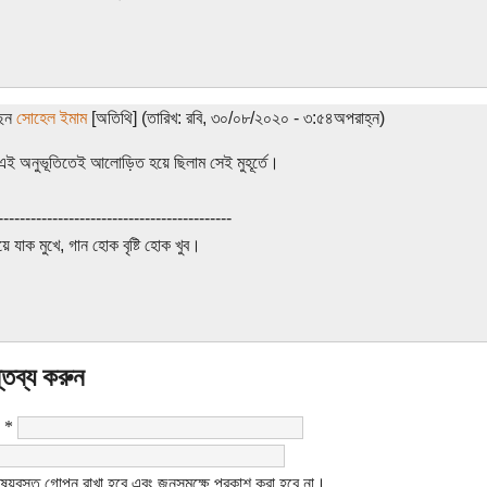
ছেন
সোহেল ইমাম
[অতিথি] (তারিখ: রবি, ৩০/০৮/২০২০ - ৩:৫৪অপরাহ্ন)
এই অনুভূতিতেই আলোড়িত হয়ে ছিলাম সেই মুহূর্তে।
-------------------------------------------
ুয়ে যাক মুখে, গান হোক বৃষ্টি হোক খুব।
্তব্য করুন
:
*
ষয়বস্তু গোপন রাখা হবে এবং জনসমক্ষে প্রকাশ করা হবে না।