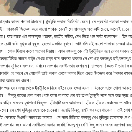
 রাস্তায় কালো পতাকা টাঙানো। টুকটুকি পতাকা জিনিসটা চেনে। সে প্রথমটা পতাকা পতাকা 
ই। তারপরই জিজ্ঞেস করে কালো পতাকা কেন? সে লালসবুজ পতাকাটা চেনে, ভালোই চেনে
য়। তার কাছে এই লালসবুজ পতাকা, জাতীয় সঙ্গীত, দেশ নিয়ে গান সবই বাংলাদেশ। তিন বছ
তে চেষ্টা করি, বুঝুক না বুঝুক, হয়তো একদিন বুঝবে। তাই বলি ওই কালো পাতাকা নেওয়া যা
স। শোক দিবসে কালো পতাকা টাঙায়। এখন বঙ্গবন্ধু কে এটা টুকটুকিকে বলে দেবার দরকার 
দুরন্তটিভির সামনে কার্টুন দেখার জন্য বসে থাকতে থাকতে সে দেখেছে বঙ্গবন্ধুর ছবি,বঙ্গবন্ধ
ংগ্রাম মুক্তির সংগ্রাম, এবারের সংগ্রাম স্বাধীনতার সংগ্রাম। শব্দগুলো ঠিকমত উচ্চারণ কর
্যাপারটা এর আগে সে শোনেনি তাই অবাক চোখে আমার দিকে চেয়ে জিজ্ঞেস করে “আমার বঙ্গবন্ধ
বাবা আমার মন খারাপ।
ল শুরু হবার সময় থেকে টুকটুকিকে নিয়ে বাইরে বের হওয়া হয়না। বিকেলে ছাদে খোলা আকাশের 
েই। কিন্তু রাতের বেলা যখন গেটে তালা লাগাতে বের হই তখন টুকটুকি সঙ্গে সঙ্গে তার স্যাণ
 বাড়ির সামনের ফুটপাথে কিছুক্ষণ হাঁটাহাটি চলে আমাদের। হাঁটতে হাঁটতে দেয়ালের পোস্টারে বঙ
 সে। সে শেখ মুজিবুর রহমানকে চেনেনা। বলেছি কিন্তু নামটা ওর মনে থাকেনা। তাই শেখ মুজ
টা কেটেছে বিএনপি সরকারের আমলে। সে সময় টিভিতে বঙ্গবন্ধু শেখ মুজিবুর রহমানকে দ
েই সংগ্রাম করে আমরা স্বাধীনতা অর্জন করেছি কিন্তু খুব বেশি কিছু জানার জন্য অপেক্ষ