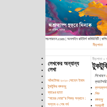
সচলায়তন.com | অনলাইন রাইটার্স কমিউনিটি | ক
নীড়পাতা
নীড়পাতা
»
লেখকের অন্যান্য
টুকটুকি
লেখা
লিখেছেন
আঁকটোবর ২০২০ সোহেল ইমাম
ক্যাটেগরি:
টুকটুকির বঙ্গবন্ধু
ব্লগরব্লগ
ব্যাঙের ছাতা
শিশু
“মায়ের দোয়া”র শিকড় সন্ধানে :
বঙ্গবন্ধু
সপ্তম ও শেষ পর্ব
সববয়সী