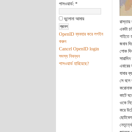
পাসওয়ার্ড:
*
ভুলোনা আমায়
রাস্তায়
একটা চা
OpenID ব্যবহার করে লগইন
গাইতে হ
করুন
জবাব দি
Cancel OpenID login
শোক দিব
সদস্য নিবন্ধন
সারাদিন 
পাসওয়ার্ড হারিয়েছে?
এবারের স
যাবার ব
সে বলে 
করোনাকা
কাটে ঘর
ওকে নিয়ে
করে উঠে
ছোটবেলা
নেতৃত্ব