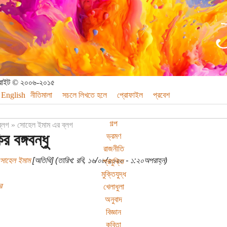
পিরাইট © ২০০৬-২০১৫
English
নীতিমালা
সচলে লিখতে হলে
প্রোফাইল
প্রবেশ
গল্প
ব্লগ
»
সোহেল ইমাম এর ব্লগ
র বঙ্গবন্ধু
ভ্রমণ
রাজনীতি
সোহেল ইমাম
[অতিথি] (তারিখ: রবি, ১৬/০৮/২০২০ - ১:২০অপরাহ্ন)
প্রযুক্তি
মুক্তিযুদ্ধ
র
খেলাধুলা
অনুবাদ
বিজ্ঞান
কবিতা