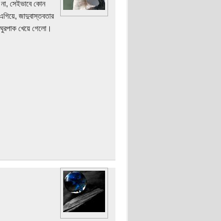
ে না, সেইভাবে কোন
এগিয়ে, জাদুবাস্তবতার
া ঘুরপাক খেয়ে গেলো।