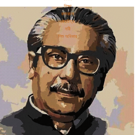
শিক্ষা
রম্যরচনা
রেখাচিত্র
নারী
শিশু অধিকার