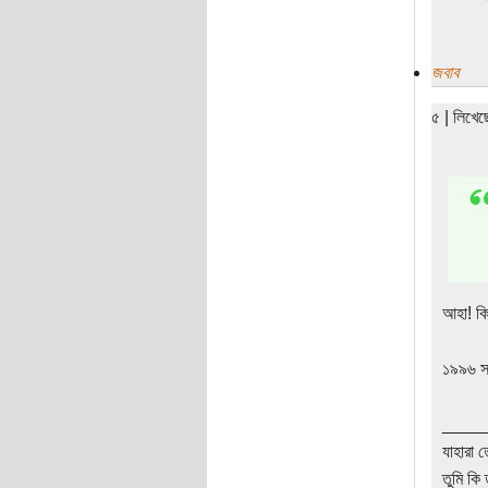
জবাব
৫ | লিখে
আহা! কি 
১৯৯৬ স
____
যাহারা 
তুমি কি 