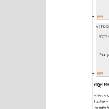
জবাব
৬ | লিখে
সত্যিই 
--------
মিথ্যা ধ
জবাব
নতুন মন
আপনার নাম
ই-মেইল:
*
এই ঘরটির বি