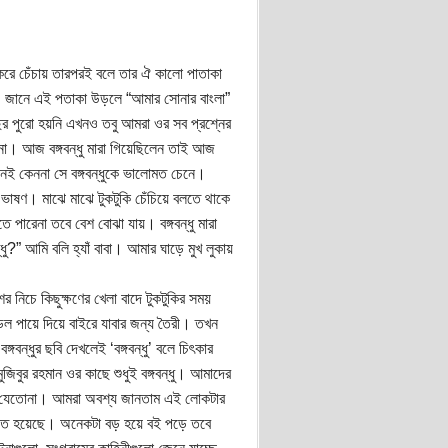
করে চেঁচায় তারপরই বলে তার ঐ কালো পাতাকা
। জানে এই পতাকা উড়লে “আমার সোনার বাংলা”
র পুরো হয়নি এখনও তবু আমরা ওর সব প্রশ্নের
য়না। আজ বঙ্গবন্ধু মারা গিয়েছিলেন তাই আজ
নেই কেননা সে বঙ্গবন্ধুকে ভালোমত চেনে।
ুর ভাষণ। মাঝে মাঝে টুকটুকি চেঁচিয়ে বলতে থাকে
তে পারেনা তবে বেশ বোঝা যায়। বঙ্গবন্ধু মারা
ু?” আমি বলি হ্যাঁ বাবা। আমার ঘাড়ে মুখ লুকায়
নিচে কিছুক্ষণের খেলা বাদে টুকটুকির সময়
্ডেল পায়ে দিয়ে বাইরে যাবার জন্য তৈরী। তখন
্গবন্ধুর ছবি দেখলেই ‘বঙ্গবন্ধু’ বলে চিৎকার
িবুর রহমান ওর কাছে শুধুই বঙ্গবন্ধু। আমাদের
েখা যেতোনা। আমরা অবশ্য জানতাম এই লোকটার
া করতে হয়েছে। অনেকটা বড় হয়ে বই পড়ে তবে