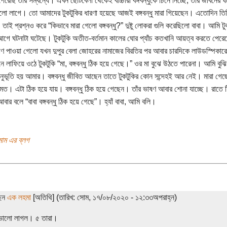
েরেছি তার সম্বন্ধে। এখন ছোটবেলা থেকেই বাচ্চারা বঙ্গবন্ধুকে চিনে নিচ্ছে, তার জীবনের ঘট
লো লাগে। তো আমাদের টুকটুকির ধারণা হয়েছে আজই বঙ্গবন্ধু মারা গিয়েছেন। এতোদিন তিন
তাই প্রশ্নও করে “কিভাবে মারা গেলো বঙ্গবন্ধু?” দুষ্টু লোকরা গুলি করেছিলো বাবা। আমি 
ে ঘটনাটা ঘটেছে। টুকটুকি অতীত-বর্তমান কালের ঘোর প্যাঁচ কতখানি আয়ত্ব করতে পেরে
াণ পাওয়া গেলো যখন দুপুর বেলা জোহরের নামাজের বিরতির পর আবার চারদিকে লাউডস্পিকারে ৭ই
নে লাফিয়ে ওঠে টুকটুকি “মা, বঙ্গবন্ধু ঠিক হয়ে গেছে।” ওর মা বুঝে উঠতে পারেনা। আমি বুঝ
ুভূতি হয় আমার। বঙ্গবন্ধু জীবিত আছেন তাতে টুকটুকির কোন সন্দেহই আর নেই। মারা গেছে
মত। এটা ঠিক হয়ে যায়। বঙ্গবন্ধু ঠিক হয়ে গেছেন। তাঁর ভাষণ আবার শোনা যাচ্ছে। রাতে ট
বার বলে “বাবা বঙ্গবন্ধু ঠিক হয়ে গেছে”। হ্যাঁ বাবা, আমি বলি।
াম এর ব্লগ
ছেন
এক লহমা
[অতিথি] (তারিখ: সোম, ১৭/০৮/২০২০ - ১২:৩৩অপরাহ্ন)
ব ভালো লাগল। ৫ তারা।