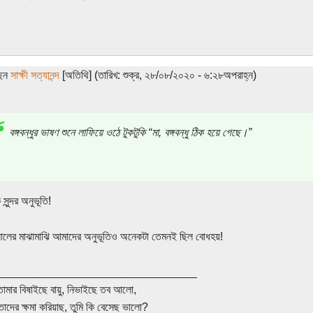
ছেন
সাক্ষী সত্যানন্দ
[অতিথি] (তারিখ: শুক্র, ২৮/০৮/২০২০ - ৬:২৮অপরাহ্ন)
বঙ্গবন্ধুর ভাষণ শুনে লাফিয়ে ওঠে টুকটুকি “মা, বঙ্গবন্ধু ঠিক হয়ে গেছে।”
সুন্দর অনুভূতি!
ালের মাঝামাঝি আমাদের অনুভূতিও অনেকটা তেমনই ছিল বোধহয়!
________________________________
তোমার বিষাইছে বায়ু, নিভাইছে তব আলো,
তাদের ক্ষমা করিয়াছ, তুমি কি বেসেছ ভালো?