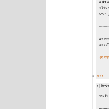
এ গল্প 
পরিণত ম
জগতে ঢু
--------
এক লহমা
এক ফোঁট
এক লহমা
জবাব
২ | লিখে
সময় নি
--------