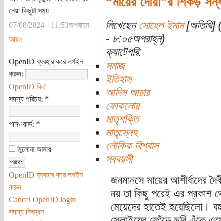
“মায়ের দোয়া”র শিকড় সন্ধ
নেয়া কিছুটা সময় ।
লিখেছেন
সোহেল ইমাম
[অতিথি] (
07/08/2024 - 11:53অপরাহ্ন
- ৮:০৫অপরাহ্ন)
আরও
ক্যাটেগরি:
OpenID ব্যবহার করে লগইন
সমাজ
করুন:
ইতিহাস
OpenID কি?
আদিম আচার
সদস্য পরিচয়:
*
ফোকলোর
মাতৃশক্তি
পাসওয়ার্ড:
*
মাতৃস্নেহ
লৌকিক বিশ্বাস
ভুলোনা আমায়
সববয়সী
OpenID ব্যবহার করে লগইন
জনমানসে মায়ের আশীর্বাদের দৈবী
করুন
নয় তা কিছু পরেই এর প্রকাশ 
Cancel OpenID login
মেয়েদের হাতেই হয়েছিলো। বহু
সদস্য নিবন্ধন
সেলাইয়ের ফোঁড়ে ছবি এঁকে এস