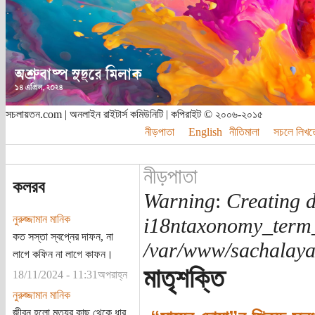
সচলায়তন.com | অনলাইন রাইটার্স কমিউনিটি | কপিরাইট © ২০০৬-২০১৫
নীড়পাতা
English
নীতিমালা
সচলে লিখত
নীড়পাতা
কলরব
Warning
:
Creating d
নুরুজ্জামান মানিক
i18ntaxonomy_term
কত সস্তা স্বপ্নের দাফন, না
/var/www/sachalayat
লাগে কফিন না লাগে কাফন।
মাতৃশক্তি
18/11/2024 - 11:31অপরাহ্ন
নুরুজ্জামান মানিক
জীবন হলো মৃত্যুর কাছ থেকে ধার