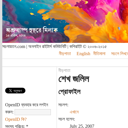
সচলায়তন.com | অনলাইন রাইটার্স কমিউনিটি | কপিরাইট © ২০০৬-২০১৫
নীড়পাতা
English
নীতিমালা
সচলে লিখত
নীড়পাতা
শেখ জলিল
প্রোফাইল
OpenID ব্যবহার করে লগইন
সচলগ:
করুন:
এখানে
সচল হলেন:
OpenID কি?
July 25, 2007
সদস্য পরিচয়:
*