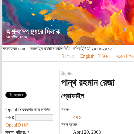
সচলায়তন.com | অনলাইন রাইটার্স কমিউনিটি | কপিরাইট © ২০০৬-২০১৫
নীড়পাতা
English
নীতিমালা
সচলে লিখত
নীড়পাতা
পান্থ রহমান রেজা
প্রোফাইল
OpenID ব্যবহার করে লগইন
সচলগ:
করুন:
এখানে
সচল হলেন:
OpenID কি?
April 20, 2008
সদস্য পরিচয়:
*