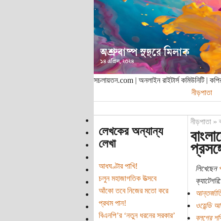
সচলায়তন.com | অনলাইন রাইটার্স কমিউনিটি | ক
নীড়পাতা
নীড়পাতা
»
লেখকের অন্যান্য
বাংলাদ
লেখা
প্রসঙ্গ
আধঘণ্টার পাখি!
লিখেছেন
প
চলুন মহাজাগতিক উত্সবে
ক্যাটেগরি:
আঁকো তবে নিজের মতো করে
আন্তর্জাত
প্রথম পান!
ওয়েন্ডি আ
বিএনপি’র ‘নতুন ধরনের সরকার’
ব্লগের শক