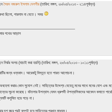
ছেন
সৈয়দ নজরুল ইসলাম দেলগীর
(তারিখ: মঙ্গল, ২৮/০৫/২০১৩ - ২:১৪পূর্বাহ্ন)
কথা ছিলো, পারলাম না যেতে। সময়
__________________________________
ার পথের আড়াল
েন নির্ঝর অলয় (যাচাই করা হয়নি) (তারিখ: মঙ্গল, ২৮/০৫/২০১৩ - ১০:১১পূর্বাহ্ন)
লেখাটির জন্য ধন্যবাদ। আরেকটু বিস্তৃত হতে পারত আলোচনা।
অবহেলা করার কোন সুযোগ নেই। সাহিত্যের উদ্দেশ্য যেহেতু মনের সাথে মনের যোগ এবং মনে
গন্তের সূচনা করেছে। বটতলার উপন্যাস যেমন ধ্রুপদী ঔপন্যাসিকদের আবেদন কমাতে পারেনি, 
ধ্যমটি কলুষিত হয়ে পড়ে না।
 দশ বছর পরই ব্লগই হবে সাহিত্যের প্রধান মাধ্যম।