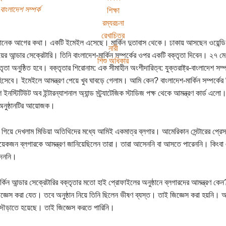
র-বাংলাদেশ সম্পর্ক
শিক্ষা
রম্যরচনা
রেখাচিত্র
ানেক আগের কথা। একটি ইমেইল এসেছে। মার্কিন দুতাবাস থেকে। ঢাকায় আসছেন ওয়েন্ডি আর শা
নারী
লয়ের আন্ডার সেক্রেটারি। তিনি বাংলাদেশ-মার্কিন সম্পর্কের ওপর একটি বক্তৃতা দিবেন। ২৭ মে
শিশু অধিকার
তৃতা অনুষ্ঠিত হবে। বক্তৃতার শিরোনাম: এক সীমাহীন অংশীদারিত্ব: যুক্তরাষ্ট্র-বাংলাদেশ 
হিসেবে। ইমেইলে আমন্ত্রণ পেয়ে খুব ঘাবড়ে গেলাম। আমি কেন? বাংলাদেশ-মার্কিন সম্পর্কে
 ইনস্টিটিউট অব ইন্টারন্যাশনাল অ্যান্ড স্ট্র্যাটেজিক স্টাডিজ পক্ষ থেকে আমন্ত্রণ কার্ড এলো
নুষ্ঠানটির আয়োজক।
নে গিয়ে দেখলাম মিডিয়া অতিথিদের মধ্যে আমিই একমাত্র ব্লগার। আমেরিকান সেন্টারের প্র
কজন ব্লগারকে আমন্ত্রণ জানিয়েছিলেন তারা। তারা আসেননি বা আসতে পারেননি। কিংবা এ
দেননি।
মার্কিন আন্ডার সেক্রেটারির বক্তৃতার মতো হাই প্রোফাইলের অনুষ্ঠানে ব্লগারদের আমন্ত্রণ 
জ্ঞেস করা যেত। তবে অনুষ্ঠান নিয়ে তিনি ছিলেন ভীষণ ব্যস্ত। তাই জিজ্ঞেস করা হয়নি
দৌড়াতে হয়েছে। তাই জিজ্ঞেস করতে পারিনি।