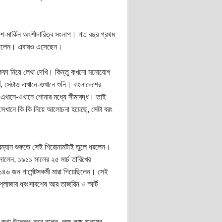
দেশ-মার্কিন অংশীদারিত্ব সংলাপ। গত বছর প্রথম
েছিলেন। এবারও এসেছেন।
 টিকফা নিয়ে লেখা দেখি। কিন্তু কখনো মনোযোগ
্ণ, সেটাও এখানে-ওখানে শুনি। বাংলাদেশের
া এখানে-ওখানে শোনার মধ্যে সীমাবদ্ধ। তাই
ে সেখানে কি কি নিয়ে আলোচনা হয়েছে, সেটা বরং
ারম্যান শুরুতে সেই শিরোনামটাই তুলে ধরলেন।
লেন, ১৯১১ সালের ২৫ মার্চ তারিখের
 জন গার্মেন্টসকর্মী মারা গিয়েছিলেন। সেই
্লাজার ধ্বংসাবশেষ আর তাজরিন ও স্মার্ট
কথা উল্লেখ করে বলেন, লক্ষ লক্ষ মানুষের