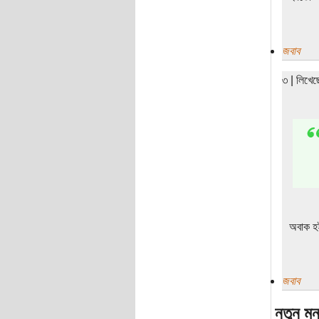
জবাব
৩ | লিখে
অবাক হই
জবাব
নতুন মন