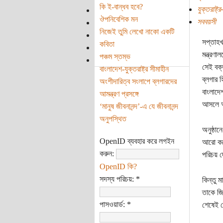
কি ই-বান্ধব হবে?
যুক্তরাষ্ট্
ঔপনিবেশিক মন
সববয়সী
নিজেই তুমি লেখো নাকো একটি
সপ্তাহখ
কবিতা
মন্ত্রণা
পঞ্চম স্তম্ভ
সেই বক্
বাংলাদেশ-যুক্তরাষ্ট্র সীমাহীন
ব্লগার 
অংশীদারিত্ব সংলাপে ব্লগারদের
বাংলাদেশ
আমন্ত্রণ প্রসঙ্গে
আসলে অ
‘মানুষ জীবনানন্দ’-এ যে জীবনানন্দ
অনুপস্থিত
অনুষ্ঠা
OpenID ব্যবহার করে লগইন
আরো কয়ে
করুন:
পরিচয় 
OpenID কি?
সদস্য পরিচয়:
*
কিন্তু 
তাকে জি
পাসওয়ার্ড:
*
শেষেই 