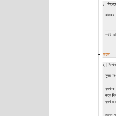
১ | লিখে
যাওয়ার 
____
পথই আম
জবাব
২ | লিখেছ
সুন্দর 
ব্লগকে 
নতুন দি
ব্লগ মা
হয়তো আর