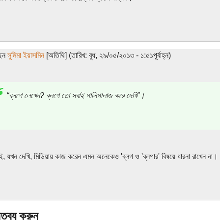
ছেন
সুমিমা ইয়াসমিন
[অতিথি] (তারিখ: বুধ, ২৯/০৫/২০১৩ - ১:৫১পূর্বাহ্ন)
“ব্লগে লেখেন? ব্লগে তো সবাই গালিগালাজ করে দেখি”।
, যখন দেখি, মিডিয়ায় কাজ করেন এমন অনেকেও 'ব্লগ ও 'ব্লগার' বিষয়ে ধারনা রাখেন না।
্তব্য করুন