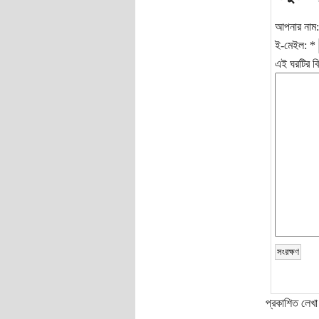
আপনার নাম
ই-মেইল:
*
এই ঘরটির বি
প্রকাশিত লেখা 