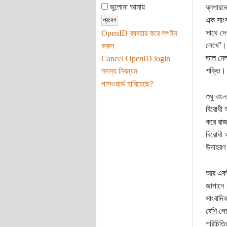
ভুলোনা আমায়
ব্লগারদ
এক সাংব
সাথে দে
OpenID ব্যবহার করে লগইন
লেখে”। 
করুন
তাল মেল
Cancel OpenID login
শক্তি।
সদস্য নিবন্ধন
পাসওয়ার্ড হারিয়েছে?
শুধু বা
বিরোধী 
করে রা
বিরোধী 
উদাহরণ 
আর একটা
জাপানে।
সাংবাদি
বেশি পে
পরিচিতি