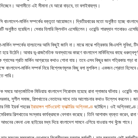
িচ্ছেন। আগামীতে এই সীমানা যে আরো বাড়বে, তা বলাইবাহুল্য।
 বাংলাদেশ-মার্কিন সম্পর্কের বক্তৃতা আয়োজনে। দ্বিতীয়বারের মতো অনুষ্ঠিত হচ্ছে বাংলা
 অনুষ্ঠিত হয়েছিল। সেবার হিলারি ক্লিনটন এসেছিলেন। ওয়েন্ডি শারম্যান গতবারও এস
শ-মার্কিন সম্পর্কের হালচালের আমি কিছুই জানি না। মাঝে মাঝে পত্রিকায় জিএসপি সুবিধা,
া হয়ে উঠেনি। আবার ভূ-রাজনৈতিক অবস্থানের কারণে বাংলাদেশ মার্কিনিদের কাছে গুরুত্বপূর
িক গ্যাসের প্রতি মার্কিন আগ্রহের কথাও শোনা যায়। তবে এসব কিছুর জ্ঞান পত্রিকায় পড়া ব
্ষে বাংলাদেশ-মার্কিন সম্পর্ক নিয়ে বিশ্লেষণমূলক কিছু বলা মুশকিল। একজন শ্রোতা হিসেব
তে পারি।
তিক সময়ে আন্তর্জাতিক মিডিয়ায় বাংলাদেশ শিরোনাম হয়েছে রানা প্লাজার ঘটনায়। ওয়েন্ডি শ
সরকার, সুশীল সমাজ, শিল্পখাতের নেতাদের সাথে তার আলোচনার কথাও উল্লেখ করলেন। জানা
র নিউ ইয়র্ক শহরের
ট্রায়াঙ্গল শার্টওয়েস্ট ফ্যাক্টরির অগ্নিকাণ্ড
ঘটেছিল। ওই অগ্নিকাণ্ডে ১৪৬
েরিকার শিল্পখাতের সংস্কার কার্যক্রমকে বেগবান করেছে। তিনি আশাবাদ ব্যক্ত করেন, রানা প
রির আগুনের বেদনা এবং ছাইয়ের মধ্য দিয়ে বাংলাদেশ সামনে এগিয়ে যাওয়ার পথ খুঁজে পাবে।
ন তার সফরের সময়কালে দেখেছেন বিরোধীদলের হরতাল কর্মসূচী। তার বক্তৃতায় সেই কর্মসুচীর 