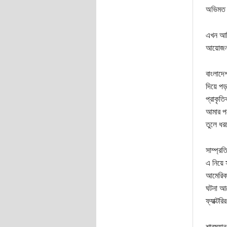
অভিমত দ
এখন আসি
আয়োজনটি
বাংলাদে
দিয়ে পড়
প্রাকৃত
আমার পক
তুলে ধর
সাম্প্র
এ নিয়ে 
আমেরিকা
ঘটনা আম
ফ্যাক্ট
শারম্যা