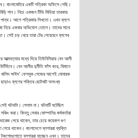
বে। বাংলামোটরে একটি পত্রিকা অফিসে গেছি।
বিড়ি পান। নিচে একজন টিভি মিডিয়া তারকার
ো পান্থ। আগে পত্রিকায় লিখতো। এখন ব্লগে
ভাষা নিয়ে একবার অভিযোগ তোলে। তাদের সাথে
াত। সেই চড় খেয়ে তারা টের পেয়েছেন ব্লগের
র আত্মহত্যার মধ্যে দিয়ে তিউনিসিয়ায় বেন আলী
টিউবে। বেন আলীর দুর্নীতি ফাঁস করে, বিমানে
র খালিদ সাঈদ’ ফেসবুক পেজের আগেই মোবারক
া ছাড়াও ব্লগের শক্তির ছোটখাট অসংখ্য
সেই ঘটনাটা। পেলাম না। ঘটনাটি ঘটেছিল
্চিং করা। কিন্তু সেবার কোম্পানির কর্মকর্তারা
াভারেজ পেয়ে থাকেন, তার চেয়ে কয়েকশ গুণ
পেয়ে থাকেন। বাংলাদেশে ব্লগাররা ব্যক্তি
র টকশোগুলোতে ব্লগাররা যাচ্ছেন এখন। তাদের