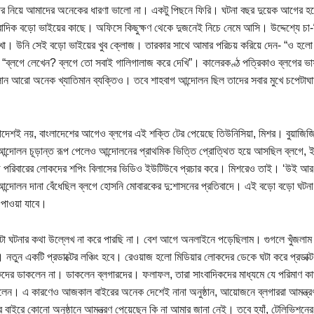
ের নিয়ে আমাদের অনেকের ধারণা ভালো না। একটু পিছনে ফিরি। ঘটনা বছর দুয়েক আগের হ
াদিক বড়ো ভাইয়ের কাছে। অফিসে কিছুক্ষণ থেকে দুজনেই নিচে নেমে আসি। উদ্দেশ্যে চা-
খা। উনি সেই বড়ো ভাইয়ের খুব ক্লোজ। তারকার সাথে আমার পরিচয় করিয়ে দেন- “ও হল
“ব্লগে লেখেন? ব্লগে তো সবাই গালিগালাজ করে দেখি”। কালেরকণ্ঠ পত্রিকাও ব্লগের 
ান আরো অনেক খ্যাতিমান ব্যক্তিও। তবে শাহবাগ আন্দোলন ছিল তাদের সবার মুখে চপেটাঘ
ংলাদেশই নয়, বাংলাদেশের আগেও ব্লগের এই শক্তি টের পেয়েছে তিউনিসিয়া, মিশর। বুয়াজিজি
আন্দোলন চূড়ান্ত রূপ পেলেও আন্দোলনের প্রাথমিক ভিত্তি প্রোত্থিত হয়ে আসছিল ব্লগে, ইউ
জ পরিবারের লোকদের শপিং বিলাসের ভিডিও ইউটিউবে প্রচার করে। মিশরেও তাই। ‘উই আ
আন্দোলন দানা বেঁধেছিল ব্লগে হোসনি মোবারকের দু:শাসনের প্রতিবাদে। এই বড়ো বড়ো ঘটন
পাওয়া যাবে।
 ঘটনার কথা উল্লেখ না করে পারছি না। বেশ আগে অনলাইনে পড়েছিলাম। গুগলে খুঁজলাম 
 নতুন একটি প্রডাক্টের লঞ্চিং হবে। রেওয়াজ হলো মিডিয়ার লোকদের ডেকে ঘটা করে প্রডাক্ট লঞ
কদের ডাকলেন না। ডাকলেন ব্লগারদের। ফলাফল, তারা সাংবাদিকদের মাধ্যমে যে পরিমাণ ক
লেন। এ কারণেও আজকাল বাইরের অনেক দেশেই নানা অনুষ্ঠান, আয়োজনে ব্লগাররা আমন্ত্রণ 
র বাইরে কোনো অনুষ্ঠানে আমন্ত্রণ পেয়েছেন কি না আমার জানা নেই। তবে হ্যাঁ, টেলিভিশনে