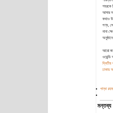
শহরকে ন
আসার আহব
কথাও উল
পণ্য, স
নানা ক্
অনুষ্ঠান
আরো জা
ওয়েন্ডি
দ্বিতীয় 
ঢাকায় অন
পান্থ রহম
মন্তব্য