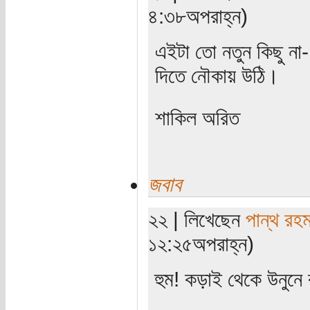
৪:৩৮অপরাহ্ন)
এইটা তো নতুন কিছু না
দিতে নৌকায় উঠি।
শাকিল অরিত
জবাব
২২ | লিখেছেন
পান্থ রহ
১২:২৫অপরাহ্ন)
হুম! কড়াই থেকে উনুনে