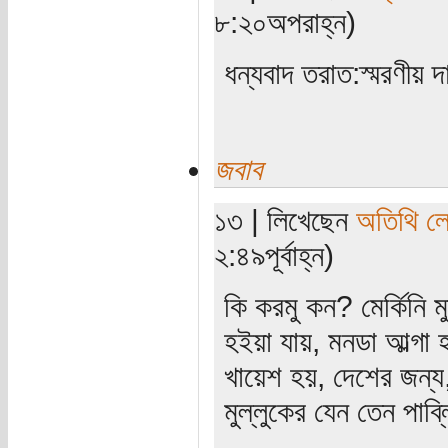
৮:২০অপরাহ্ন)
ধন্যবাদ তরাত:স্মরণীয় দ
জবাব
১৩ | লিখেছেন
অতিথি ল
২:৪৯পূর্বাহ্ন)
কি করমু কন? মের্কিনি 
হইয়া যায়, মনডা আল্গা 
খায়েশ হয়, দেশের জন্য,
মুল্লুকের যেন তেন পাব্