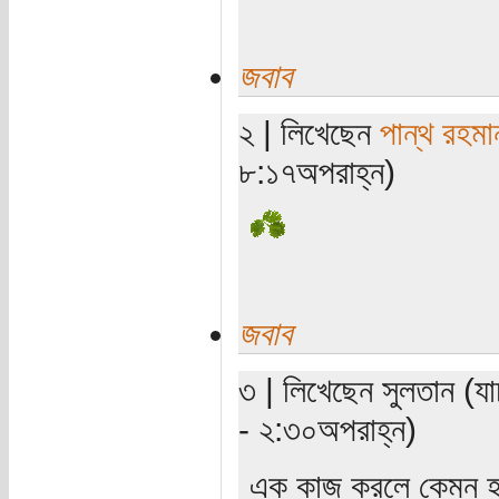
জবাব
২ | লিখেছেন
পান্থ রহমা
৮:১৭অপরাহ্ন)
জবাব
৩ | লিখেছেন সুলতান (য
- ২:৩০অপরাহ্ন)
এক কাজ করলে কেমন হয়