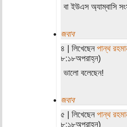
বা ইউএস অ্যাম্বাসি সং
জবাব
৪ | লিখেছেন
পান্থ রহমা
৮:১৮অপরাহ্ন)
ভালো বলেছেন!
জবাব
৫ | লিখেছেন
পান্থ রহমা
৮:১৮অপরাহ্ন)