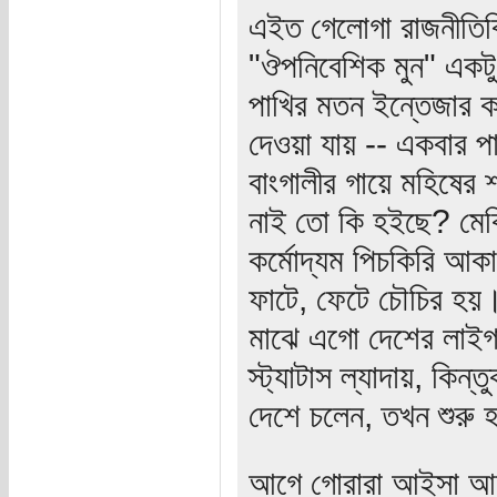
এইত গেলোগা রাজনীতিবি
"ঔপনিবেশিক মুন" একটু
পাখির মতন ইন্তেজার কর
দেওয়া যায় -- একবার 
বাংগালীর গায়ে মহিষের 
নাই তো কি হইছে? মের্ক
কর্মোদ্যম পিচকিরি আক
ফাটে, ফেটে চৌচির হয়
মাঝে এগো দেশের লাইগ
স্ট্যাটাস ল্যাদায়, কি
দেশে চলেন, তখন শুরু হ
আগে গোরারা আইসা আম