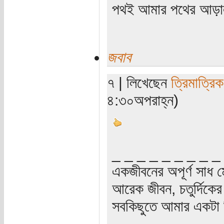
পথই আমার পথের আড়
জবাব
৭ | লিখেছেন
ত্রিমাত্রি
৪:৩০অপরাহ্ন)
_ _ _ _ _ _ _ _ _
একজীবনের অপূর্ণ সাধ ম
আরেক জীবন, চতুর্দিকের স
সবকিছুতে আমার একটা হ