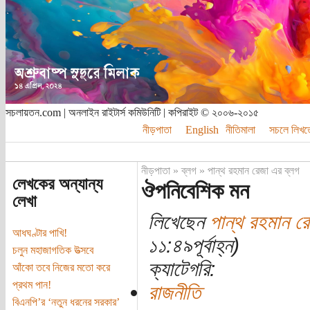
সচলায়তন.com | অনলাইন রাইটার্স কমিউনিটি | কপিরাইট © ২০০৬-২০১৫
নীড়পাতা
English
নীতিমালা
সচলে লিখত
নীড়পাতা
»
ব্লগ
»
পান্থ রহমান রেজা এর ব্লগ
লেখকের অন্যান্য
ঔপনিবেশিক মন
লেখা
লিখেছেন
পান্থ রহমান র
আধঘণ্টার পাখি!
১১:৪৯পূর্বাহ্ন)
চলুন মহাজাগতিক উত্সবে
ক্যাটেগরি:
আঁকো তবে নিজের মতো করে
প্রথম পান!
রাজনীতি
বিএনপি’র ‘নতুন ধরনের সরকার’