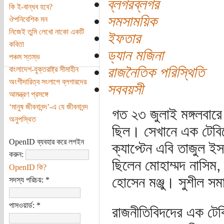
ব্লগরব্লগর
কি ই-বান্ধব হবে?
সমসাময়িক
ঔপনিবেশিক মন
নিজেই তুমি লেখো নাকো একটি
ইফতার
কবিতা
ড্যান মজিনা
পঞ্চম স্তম্ভ
রাজনৈতিক পরিস্থিতি
বাংলাদেশ-যুক্তরাষ্ট্র সীমাহীন
অংশীদারিত্ব সংলাপে ব্লগারদের
সববয়সী
আমন্ত্রণ প্রসঙ্গে
‘মানুষ জীবনানন্দ’-এ যে জীবনানন্দ
গত ২৩ জুলাই মঙ্গলবারে মা
অনুপস্থিত
ছিল। সেখানে এক টেবি
OpenID ব্যবহার করে লগইন
ক্যাপ্টেন এবি তাজুল
করুন:
ছিলেন মোহাম্মদ নাসিম
OpenID কি?
হোসেন মঞ্জু। সুশীল সম
সদস্য পরিচয়:
*
পাসওয়ার্ড:
*
রাজনীতিবিদদের এক টে