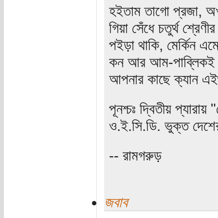
হইতাম তাগো প্রজা, অ
গিয়া সেঁধে চতুর্থ শ্রে
পইড়া থাকি, মের্কিন এ
কন আর আম-পাব্লিকই 
আপনার কাছে ক্যান এইগ
পূনশ্চঃ দ্বিতীয় প্যারা
ও.ই.সি.ডি. ভুক্ত দেশ
-- রামগরুড়
জবাব