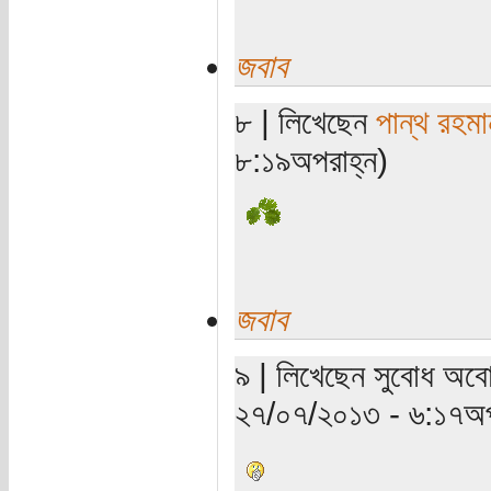
জবাব
৮ | লিখেছেন
পান্থ রহমা
৮:১৯অপরাহ্ন)
জবাব
৯ | লিখেছেন সুবোধ অবো
২৭/০৭/২০১৩ - ৬:১৭অপ