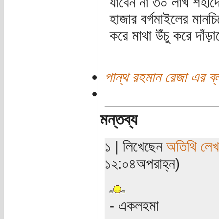
যাবেন না ৩০ লাখ শহীদে
হাজার বর্গমাইলের মানচ
করে মাথা উঁচু করে দাঁড
পান্থ রহমান রেজা এর ব্
মন্তব্য
১ | লিখেছেন
অতিথি লে
১২:০৪অপরাহ্ন)
- একলহমা