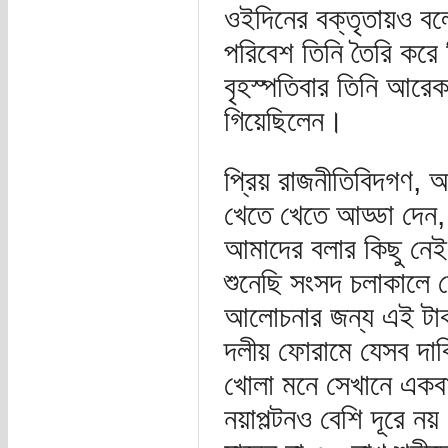
ওইদিনের বক্তৃতায়ও ব
পরিবেশ তিনি তৈরি করে
বৃহস্পতিবার তিনি আরে
গিয়েছিলেন।
প্রিয় রাজনীতিবিদগণ, আ
খেতে খেতে আড্ডা দেন,
আমাদের বলার কিছু নে
শুনেছি সংসদ চলাকালে 
আলোচনার জন্য এই টা
দলীয় ফোরামে যেসব দাব
খোলা মনে সেখানে একবার
নয়াপল্টনও বেশি দূরে