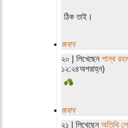
ঠিক তাই।
জবাব
২০ | লিখেছেন
পান্থ রহ
১২:২৪অপরাহ্ন)
জবাব
২১ | লিখেছেন
অতিথি ল