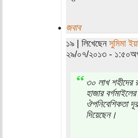
জবাব
১৯ | লিখেছেন
সুমিমা ইয়
২৯/০৭/২০১৩ - ১:৫০অপ
৩০ লাখ শহীদের র
হাজার বর্গমাইলের
ঔপনিবেশিকতা দূর 
দিয়েছেন।