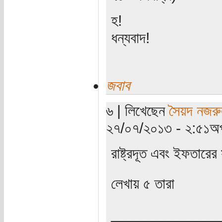
হ!
ধন্যবাদ!
জবাব
৬ | লিখেছেন
সৈয়দ নজরু
২৭/০৭/২০১৩ - ২:৫১অপ
রাষ্ট্রদূত এবং ইফতারের
লেখায় ৫ তারা
_____________