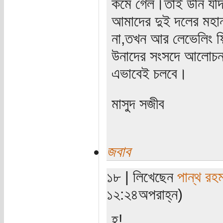
কমে গেল।তাই উনি যদি
আমাদের দুই দলের মহা
না,তখন আর লেভেলিং ফিল
উনাদের সংসদে আলোচ
এভাবেই চলবে।
মাসুদ সজীব
জবাব
১৮ | লিখেছেন
পান্থ রহ
১২:২৪অপরাহ্ন)
হ!