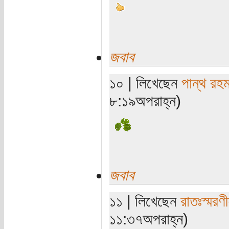
জবাব
১০ | লিখেছেন
পান্থ রহ
৮:১৯অপরাহ্ন)
জবাব
১১ | লিখেছেন
রাতঃস্মরণ
১১:৩৭অপরাহ্ন)