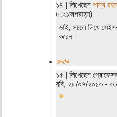
১৪ | লিখেছেন
পান্থ রহ
৮:২১অপরাহ্ন)
ভাই, সচলে লিখে সেইসব 
করেন।
জবাব
১৫ | লিখেছেন প্রোফেসর
রবি, ২৮/০৭/২০১৩ - ৩: