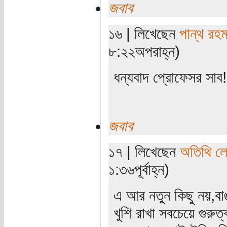
জবাব
১৬ | লিখেছেন
পান্থ রহম
৮:২২অপরাহ্ন)
ধন্যবাদ প্রোফেসর সাব!
জবাব
১৭ | লিখেছেন
অতিথি ল
১:৩৬পূর্বাহ্ন)
এ আর নতুন কিছু নয়,বা
খুশি রাখা সবচেয়ে গুরু