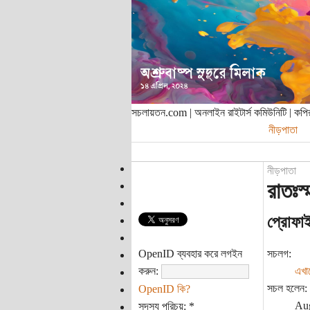
সচলায়তন.com | অনলাইন রাইটার্স কমিউনিটি | ক
নীড়পাতা
নীড়পাতা
রাতঃস্
প্রোফা
OpenID ব্যবহার করে লগইন
সচলগ:
করুন:
এখা
সচল হলেন:
OpenID কি?
Aug
সদস্য পরিচয়:
*