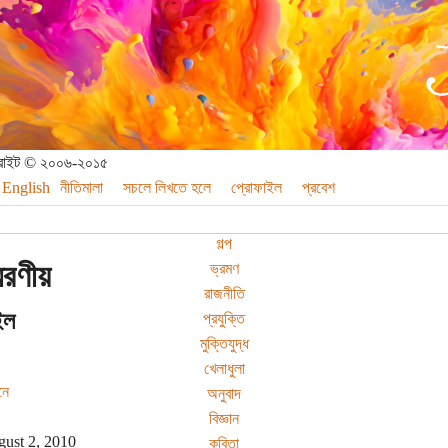
পিরাইট © ২০০৬-২০১৫
English
নীতিমালা
সচলে লিখতে হলে
প্রোফাইল
প্রবেশ
গল্প
মরণীয়
ভ্রমণ
রাজনীতি
ইল
প্রযুক্তি
মুক্তিযুদ্ধ
খেলাধুলা
নে
অনুবাদ
বিজ্ঞান
ust 2, 2010
কবিতা