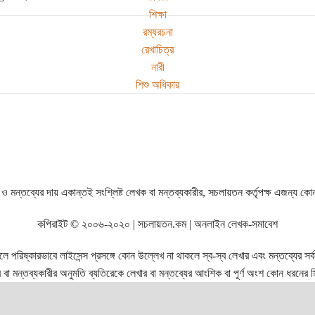
শিক্ষা
রম্যরচনা
রেখাচিত্র
নারী
শিশু অধিকার
ও মন্তব্যের দায় একান্তই সংশ্লিষ্ট লেখক বা মন্তব্যকারীর, সচলায়তন কর্তৃপক্ষ এজন্য কো
কপিরাইট © ২০০৬-২০২০ | সচলায়তন.কম | অনলাইন লেখক-সমাবেশ
রিষ্কারভাবে লাইসেন্স প্রসঙ্গে কোন উল্লেখ না থাকলে স্ব-স্ব লেখার এবং মন্তব্যের সর্বস্ব
বা মন্তব্যকারীর অনুমতি ব্যতিরেকে লেখার বা মন্তব্যের আংশিক বা পূর্ণ অংশ কোন ধরনের মি