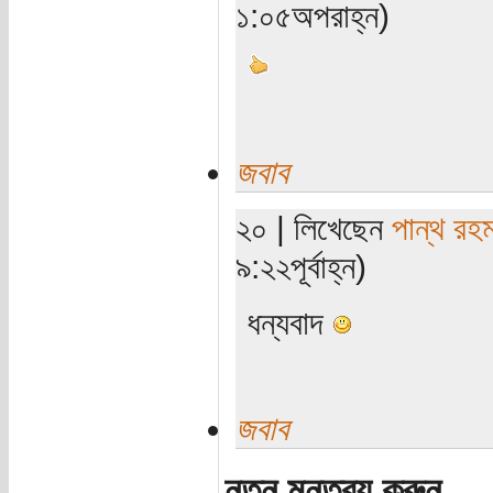
১:০৫অপরাহ্ন)
জবাব
২০ | লিখেছেন
পান্থ রহ
৯:২২পূর্বাহ্ন)
ধন্যবাদ
জবাব
নতুন মন্তব্য করুন