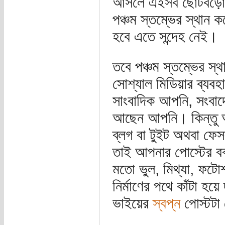
আসলে এইসব ছোটবড়ো ঘট
পঞ্চম স্তম্ভের স্থান
হবে এতে সন্দেহ নেই।
তবে পঞ্চম স্তম্ভের স্থ
সোশ্যাল মিডিয়ার ব্যব
সাংবাদিক আপনি, সংবা
আছেন আপনি। কিন্তু আপ
ব্লগ বা টুইট অথবা ফেস
তাই আপনার পোস্টের বক্
মতো ভুল, মিথ্যা, ফটোশপ
নির্মাণের পথে কাঁটা হয়ে
ভাইয়ের
স্বপ্ন
পোস্টটা 