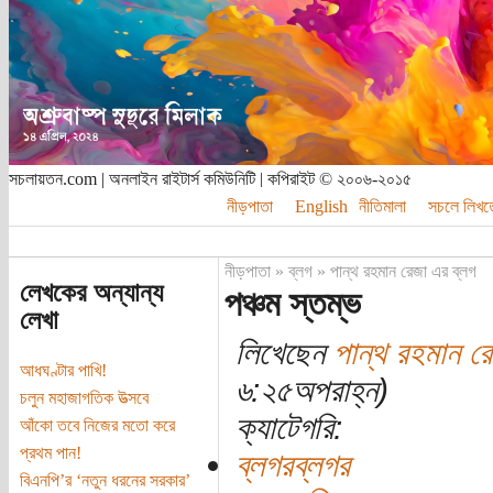
সচলায়তন.com | অনলাইন রাইটার্স কমিউনিটি | কপিরাইট © ২০০৬-২০১৫
নীড়পাতা
English
নীতিমালা
সচলে লিখত
নীড়পাতা
»
ব্লগ
»
পান্থ রহমান রেজা এর ব্লগ
লেখকের অন্যান্য
পঞ্চম স্তম্ভ
লেখা
লিখেছেন
পান্থ রহমান র
আধঘণ্টার পাখি!
৬:২৫অপরাহ্ন)
চলুন মহাজাগতিক উত্সবে
ক্যাটেগরি:
আঁকো তবে নিজের মতো করে
প্রথম পান!
ব্লগরব্লগর
বিএনপি’র ‘নতুন ধরনের সরকার’