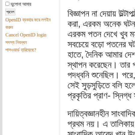
ভুলোনা আমায়
বিজ্ঞাপন না দেয়ায় উল্টা
OpenID ব্যবহার করে লগইন
করা, এরকম অনেক ঘটনার
করুন
এরকম পতন দেখে খুব ম
Cancel OpenID login
সবচেয়ে বড়ো পতনের ঘটন
সদস্য নিবন্ধন
পাসওয়ার্ড হারিয়েছে?
হাতে, দৈনিক আমার দেশ-
স্থাপন করেছেন। তার পত
পদধ্বনি শুনেছিল। পরে,
সেই সুড়সুড়িতে বলি হলো
প্রকৃতির প্রাণ- স্নিগ্
দায়িত্বজ্ঞানহীন সাংবা
প্রথম নয়। এ তালিকা
সাংবাদিক আবেদ খান উ