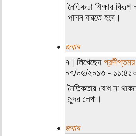
নৈতিকতা শিক্ষার বিকল্
পালন করতে হবে।
জবাব
৭ | লিখেছেন
প্রদীপ্তময়
০৭/০৬/২০১৩ - ১১:৪১অ
নৈতিকতার বোধ না থাক
সুন্দর লেখা।
জবাব