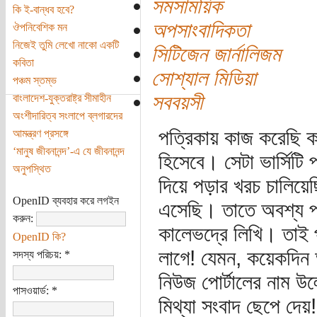
সমসাময়িক
কি ই-বান্ধব হবে?
অপসাংবাদিকতা
ঔপনিবেশিক মন
নিজেই তুমি লেখো নাকো একটি
সিটিজেন জার্নালিজম
কবিতা
সোশ্যাল মিডিয়া
পঞ্চম স্তম্ভ
সববয়সী
বাংলাদেশ-যুক্তরাষ্ট্র সীমাহীন
অংশীদারিত্ব সংলাপে ব্লগারদের
পত্রিকায় কাজ করেছি ক
আমন্ত্রণ প্রসঙ্গে
‘মানুষ জীবনানন্দ’-এ যে জীবনানন্দ
হিসেবে। সেটা ভার্সিটি
অনুপস্থিত
দিয়ে পড়ার খরচ চালিয়েছ
OpenID ব্যবহার করে লগইন
এসেছি। তাতে অবশ্য পত
করুন:
কালেভদ্রে লিখি। তাই 
OpenID কি?
লাগে! যেমন, কয়েকদি
সদস্য পরিচয়:
*
নিউজ পোর্টালের নাম উল
পাসওয়ার্ড:
*
মিথ্যা সংবাদ ছেপে দেয়!