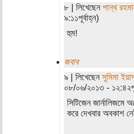
৮ | লিখেছেন
পান্থ রহমা
৯:১১পূর্বাহ্ন)
হুম!
জবাব
৯ | লিখেছেন
সুমিমা ইয়া
০৮/০৬/২০১৩ - ১২:৪২পূর্
সিটিজেন জার্নালিজমে 
করে দেখবার অবকাশ ন