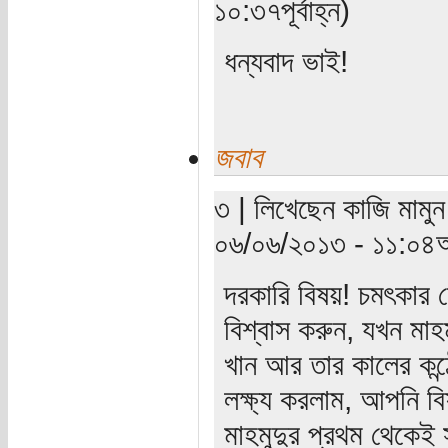
১০:৩৭পূর্বাহ্ন)
ধন্যবাদ ভাই!
জবাব
৩ | লিখেছেন কাজি মামুন 
০৬/০৬/২০১৩ - ১১:০৪অ
দরকারি বিষয়! চমৎকার ল
বিশ্বাস করুন, যখন মা
খান আর তার কালের কন
লক্ষ্য করলাম, আপনি ব
মাহমুদুর প্রথম থেকেই 