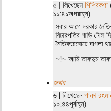
৫ | লিখেছেন
শিশিরকণা
(
১১:৪১অপরাহ্ন)
সবার আগে দরকার নৈতি
বিচারপতির গাড়ি টোল দ
নৈতিকতাবোঢে ঘাপলা থা
~!~ আমি তাকদুম তাকদ
জবাব
৬ | লিখেছেন
পান্থ রহমা
১০:৪৪পূর্বাহ্ন)