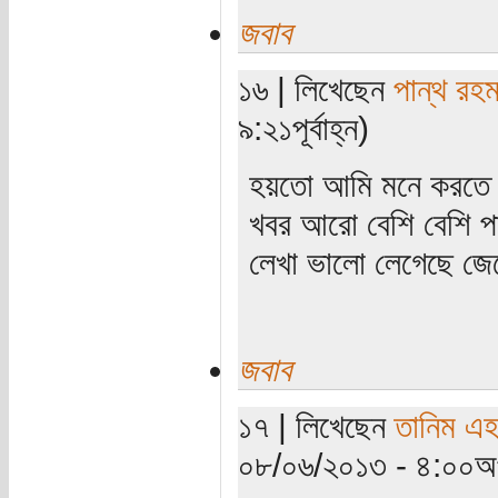
জবাব
১৬ | লিখেছেন
পান্থ রহম
৯:২১পূর্বাহ্ন)
হয়তো আমি মনে করতে 
খবর আরো বেশি বেশি পা
লেখা ভালো লেগেছে জ
জবাব
১৭ | লিখেছেন
তানিম এহ
০৮/০৬/২০১৩ - ৪:০০অপ