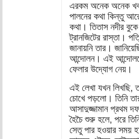
এরকম অনেক অনেক খবরে
পালনের কথা কিন্তু আর
কথা। তিতাস নদীর বুকে 
ট্রানজিটের রাস্তা। পত্
জানায়নি তার। জানিয়েছ
আন্দোলন। এই আন্দোলনে
ফেলার উদ্যোগ নেয়।
এই লেখা যখন লিখছি, ত
চোখে পড়লো। তিনি ত
আসাদুজ্জামান প্রথম দফ
হৈচৈ শুরু হলে, পরে তি
সেতু পার হওয়ার সময় হ