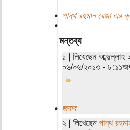
পান্থ রহমান রেজা এর ব্
মন্তব্য
১ | লিখেছেন আব্দুল্লাহ 
০৬/০৬/২০১৩ - ৮:১১অপ
জবাব
২ | লিখেছেন
পান্থ রহমা