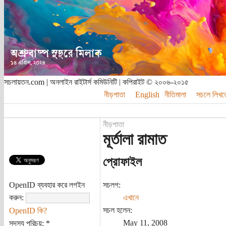
সচলায়তন.com | অনলাইন রাইটার্স কমিউনিটি | কপিরাইট © ২০০৬-২০১৫
নীড়পাতা
English
নীতিমালা
সচলে লিখত
নীড়পাতা
মূর্তালা রামাত
প্রোফাইল
OpenID ব্যবহার করে লগইন
সচলগ:
করুন:
এখানে
সচল হলেন:
OpenID কি?
May 11, 2008
সদস্য পরিচয়:
*