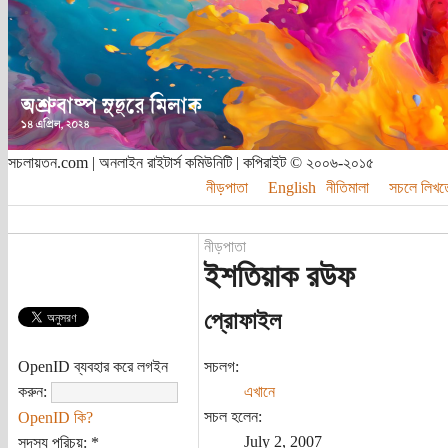
সচলায়তন.com | অনলাইন রাইটার্স কমিউনিটি | কপিরাইট © ২০০৬-২০১৫
নীড়পাতা
English
নীতিমালা
সচলে লিখত
নীড়পাতা
ইশতিয়াক রউফ
প্রোফাইল
OpenID ব্যবহার করে লগইন
সচলগ:
করুন:
এখানে
সচল হলেন:
OpenID কি?
July 2, 2007
সদস্য পরিচয়:
*