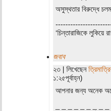
অসুস্থতার বিরুদ্ধে চল
----------------------
‘চিন্তারাজিকে লুকিয়ে র
জবাব
২৩ | লিখেছেন
ত্রিমাত্র
১:২৫পূর্বাহ্ন)
আপনার জন্য অনেক অন
_ _ _ _ _ _ _ _ _