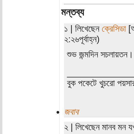
মন্তব্য
১ | লিখেছেন
ক্রেসিডা
[অ
২:২৬পূর্বাহ্ন)
শুভ জন্মদিন সচলায়তন।
_____________
বুক পকেটে খুচরো পয়সা
জবাব
২ | লিখেছেন মানব মন যখ