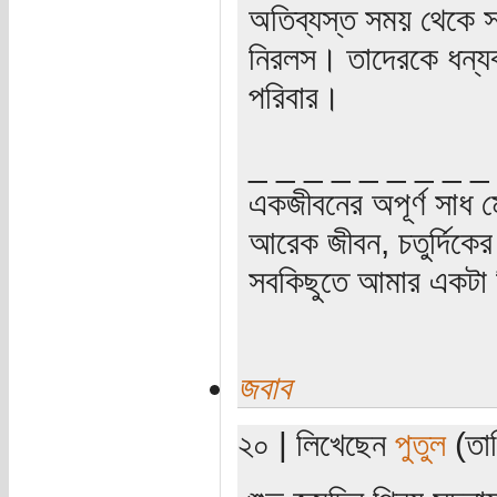
অতিব্যস্ত সময় থেকে স
নিরলস। তাদেরকে ধন্য
পরিবার।
_ _ _ _ _ _ _ _ _
একজীবনের অপূর্ণ সাধ ম
আরেক জীবন, চতুর্দিকের স
সবকিছুতে আমার একটা হ
জবাব
২০ | লিখেছেন
পুতুল
(তার