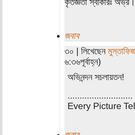
কৃতজ্ঞতা স্বীকারঃ অভ্র
জবাব
৩০ | লিখেছেন
মুস্তাফি
৬:৩৬পূর্বাহ্ন)
অভিনন্দন সচলায়তন!
...........................
Every Picture Tel
জবাব