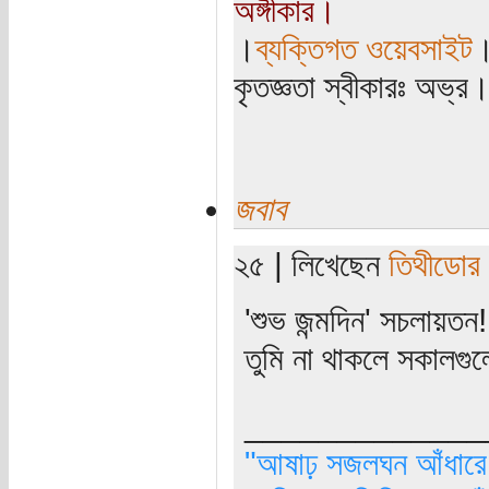
অঙ্গীকার।
।
ব্যক্তিগত ওয়েবসাইট
কৃতজ্ঞতা স্বীকারঃ অভ্র
জবাব
২৫ | লিখেছেন
তিথীডোর
'শুভ জন্মদিন' সচলায়তন
তুমি না থাকলে সকালগুলো
_____________
"আষাঢ় সজলঘন আঁধারে, 