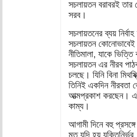
সচলায়তন বরাবরই তার ছ
সরব।
সচলায়তনের ব্যয় নির্ব
সচলায়তন কোনোভাবেই ন
নীতিমালা, যাকে ভিত্তি
সচলায়তন এর নীরব পাঠ
চলছে। যিনি বিনা মিথষ্
তিনিই একদিন নীরবতা ভে
আত্মপ্রকাশ করছেন। এ
কাম্য।
আগামী দিনে বহু প্রসঙ
মত যদি হয় যুক্তিনির্ভ