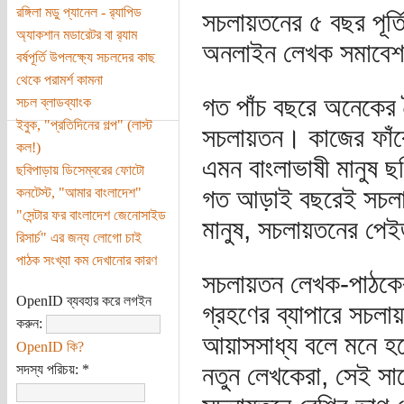
রঙ্গিলা মডু প্যানেল - র‌্যাপিড
সচলায়তনের ৫ বছর পূর্
অ্যাকশান মডারেটর বা র‌্যাম
অনলাইন লেখক সমাবে
বর্ষপূর্তি উপলক্ষ্যে সচলদের কাছ
থেকে পরামর্শ কামনা
গত পাঁচ বছরে অনেকের দ
সচল ব্লাডব্যাংক
ইবুক, "প্রতিদিনের গল্প" (লাস্ট
সচলায়তন। কাজের ফাঁ
কল!)
এমন বাংলাভাষী মানুষ 
ছবিপাড়ায় ডিসেম্বরের ফোটো
গত আড়াই বছরেই সচলায
কনটেস্ট, "আমার বাংলাদেশ"
"সেন্টার ফর বাংলাদেশ জেনোসাইড
মানুষ, সচলায়তনের পেই
রিসার্চ" এর জন্য লোগো চাই
পাঠক সংখ্যা কম দেখানোর কারণ
সচলায়তন লেখক-পাঠকের
OpenID ব্যবহার করে লগইন
গ্রহণের ব্যাপারে সচলা
করুন:
আয়াসসাধ্য বলে মনে হল
OpenID কি?
নতুন লেখকেরা, সেই সা
সদস্য পরিচয়:
*