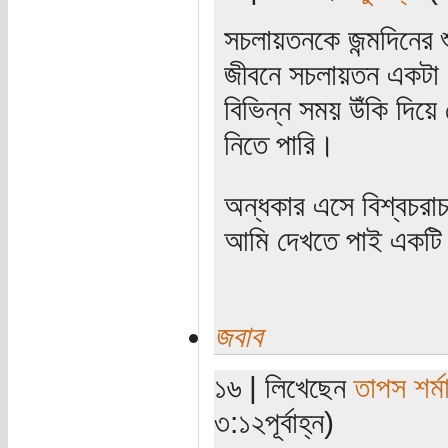
সচলায়তনকে জন্মদিনের
জীবনে সচলায়তন একটা খ
বিভিন্ন সময় উঁকি দিয়ে 
নিতে পারি।
অন্ধকার এসে বিশ্বচরা
আমি দেখতে পাই একটি 
জবাব
১৬ | লিখেছেন
তাপস শর্ম
৩:১২পূর্বাহ্ন)