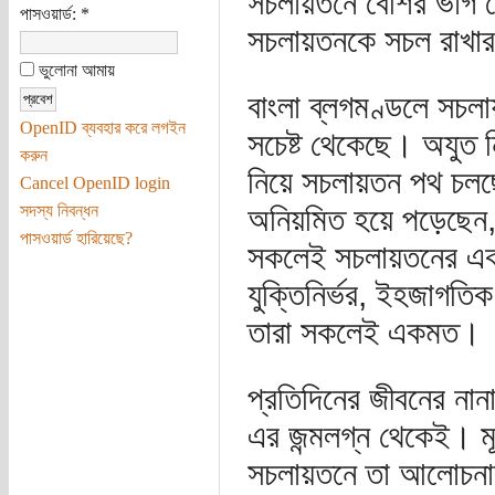
সচলায়তনে বেশির ভাগ 
পাসওয়ার্ড:
*
সচলায়তনকে সচল রাখার
ভুলোনা আমায়
বাংলা ব্লগমণ্ডলে সচলায়
OpenID ব্যবহার করে লগইন
সচেষ্ট থেকেছে। অযুত ন
করুন
নিয়ে সচলায়তন পথ চল
Cancel OpenID login
সদস্য নিবন্ধন
অনিয়মিত হয়ে পড়েছেন
পাসওয়ার্ড হারিয়েছে?
সকলেই সচলায়তনের একক
যুক্তিনির্ভর, ইহজাগতিক 
তারা সকলেই একমত।
প্রতিদিনের জীবনের নান
এর জন্মলগ্ন থেকেই। মূ
সচলায়তনে তা আলোচনার