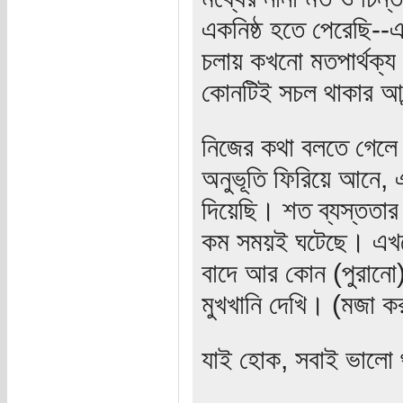
একনিষ্ঠ হতে পেরেছি--
চলায় কখনো মতপার্থক্য 
কোনটিই সচল থাকার আন
নিজের কথা বলতে গেলে 
অনুভূতি ফিরিয়ে আনে
দিয়েছি। শত ব্যস্ততা
কম সময়ই ঘটেছে। এখন
বাদে আর কোন (পুরানো)
মুখখানি দেখি। (মজা 
যাই হোক, সবাই ভালো থ