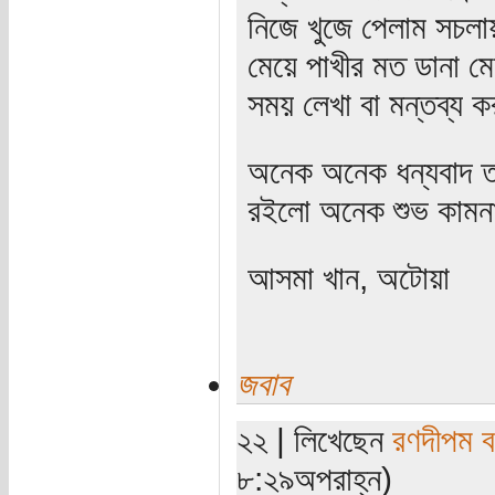
নিজে খুজে পেলাম সচলা
মেয়ে পাখীর মত ডানা ম
সময় লেখা বা মন্তব্য ক
অনেক অনেক ধন্যবাদ তা
রইলো অনেক শুভ কামন
আসমা খান, অটোয়া
জবাব
২২ | লিখেছেন
রণদীপম ব
৮:২৯অপরাহ্ন)