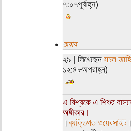
৭:০৭পূর্বাহ্ন)
জবাব
২৯ | লিখেছেন
সচল জাহ
১২:৪৮অপরাহ্ন)
এ বিশ্বকে এ শিশুর বাস
অঙ্গীকার।
।
ব্যক্তিগত ওয়েবসাইট