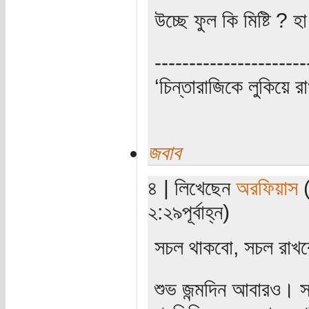
উচ্ছে ফুল কি মিষ্টি ? হা
----------------------
‘চিন্তারাজিকে লুকিয়ে র
জবাব
৪ | লিখেছেন
অরফিয়াস
(
২:২৯পূর্বাহ্ন)
সচল থাকবো, সচল রাখ
শুভ জন্মদিন আবারও। 