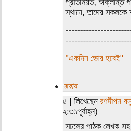
প্রতিনিয়ত, অক্লান্ত
স্থানে, তাদের সকলকে
----------------------
----------------------
"একদিন ভোর হবেই"
জবাব
৫ | লিখেছেন
রণদীপম বস
২:৩১পূর্বাহ্ন)
সচলের পাঠক লেখক সহ স