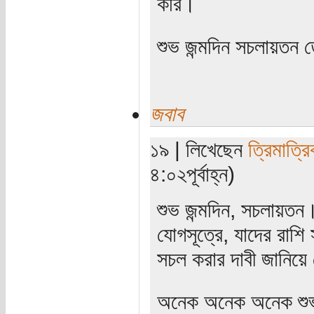
করি।
শুভ জন্মদিন সচলায়তন
জবাব
১৯ | লিখেছেন
ত্রিমাত্র
৪:০২পূর্বাহ্ন)
শুভ জন্মদিন, সচলায়
যোগসূত্রে, যাদের রাশি 
সচল করার দাবী জানিয়ে
অনেক অনেক অনেক শুভকা