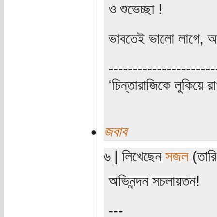
ও শুভেচ্ছা !
ভাবতেই ভালো লাগে, 
----------------------
‘চিন্তারাজিকে লুকিয়ে র
জবাব
৬ | লিখেছেন
সজল
(তারি
অভিনন্দন সচলায়তন!
---