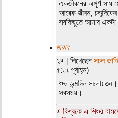
একজীবনের অপূর্ণ সাধ ম
আরেক জীবন, চতুর্দিকের স
সবকিছুতে আমার একটা হ
জবাব
২৪ | লিখেছেন
সচল জাহ
৫:৩৮পূর্বাহ্ন)
শুভ জন্মদিন সচলায়তন।
সবসময়।
এ বিশ্বকে এ শিশুর বাস