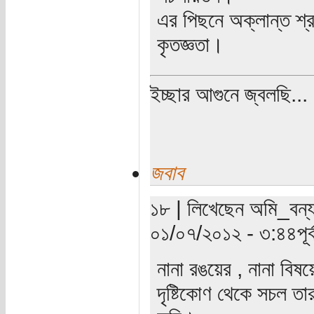
এর পিছনে অক্লান্ত শ্
কৃতজ্ঞতা।
ইচ্ছার আগুনে জ্বলছি...
জবাব
১৮ | লিখেছেন অমি_বন্যা
০১/০৭/২০১২ - ৩:৪৪পূর্ব
নানা রঙয়ের , নানা বিষয়
দৃষ্টিকোণ থেকে সচল তা