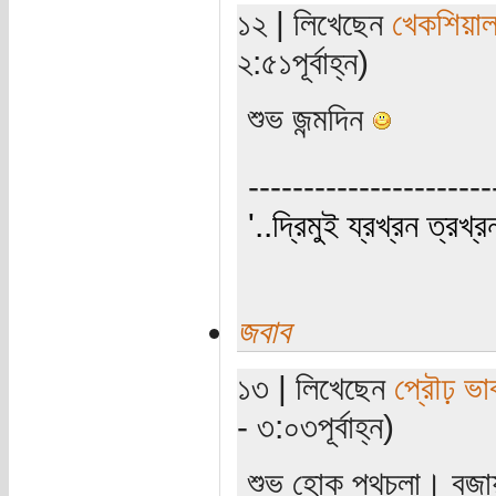
১২ | লিখেছেন
খেকশিয়া
২:৫১পূর্বাহ্ন)
শুভ জন্মদিন
----------------------
'..দ্রিমুই য্রখ্রন ত্রখ্র
জবাব
১৩ | লিখেছেন
প্রৌঢ় ভা
- ৩:০৩পূর্বাহ্ন)
শুভ হোক পথচলা। বজায় 