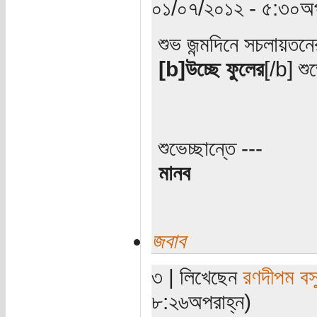
০১/০৭/২০১২ - ৫:৩০অপ
শুভ জন্মদিনে সচলায়ত
[b]উচ্ছে ফুলের
[/b] শুভ
শুভেচ্ছান্তে ---
মানব
জবাব
৩ | লিখেছেন
রণদীপম বস
৮:২৬অপরাহ্ন)