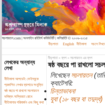
সচলায়তন.com | অনলাইন রাইটার্স কমিউনিটি | কপিরাইট © ২০০৬-২০১৫
নীড়পাতা
English
নীতিমালা
সচলে লিখত
নীড়পাতা
»
ব্লগ
»
সচলায়তন এর ব্লগ
লেখকের অন্যান্য
ষষ্ঠ বছরে পা রাখলো সচল
লেখা
লিখেছেন
সচলায়তন
(তারি
নীতিমালা আপডেট: ফেইসবুকে
ক্যাটেগরি:
প্রকাশিত লেখার ব্যাপারে সংযুক্তি
চিন্তাভাবনা
ষষ্ঠ বছরে পা রাখলো সচলায়তন
ভবিষ্যৎ অস্থিরতা রোধে
যুবা (১৮ বছর বা তদুর্দ্ধ)
নীতিমালার পরিমার্জন এবং কিছু কথা