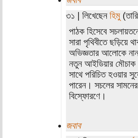
৩১ | লিখেছেন
হিমু
(তারি
পাঠক হিসেবে সচলায়তন
সারা পৃথিবীতে ছড়িয়ে থা
অভিজ্ঞতার আলোকে নান
নতুন আইডিয়ার মৌচাক। 
সাথে পরিচিত হওয়ার সু
পারেন। সচলের সামনের 
বিস্ফোরণে।
জবাব