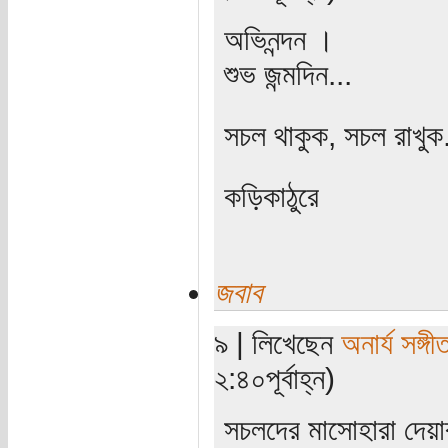
অভিনন্দন ।
শুভ জন্মদিন...
সচল থাকুক, সচল রাখুক.
কড়িকাঠুরে
জবাব
৯ | লিখেছেন
অনার্য সঙ্গী
২:৪০পূর্বাহ্ন)
সচলদের মাসোহারা দেয়