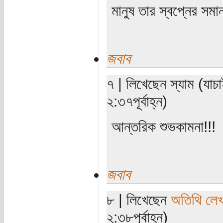
মানুষ তার স্বপ্নের সমা
জবাব
৭ | লিখেছেন স্যাম (যাচ
২:৩৭পূর্বাহ্ন)
আন্তরিক শুভকামনা!!!
জবাব
৮ | লিখেছেন
অতিথি লে
২:৩৮পূর্বাহ্ন)