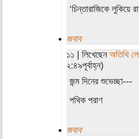
‘চিন্তারাজিকে লুকিয়ে র
জবাব
১১ | লিখেছেন
অতিথি ল
২:৪৯পূর্বাহ্ন)
জন্ম দিনের শুভেচ্ছা---
পথিক পরাণ
জবাব