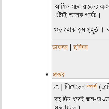
আমিও সচলায়তনের একজ
এটাই অনেক গর্বের।
শুভ হোক জন্ম মুহূর্ত
ডাকঘর
|
ছবিঘর
জবাব
১৭ | লিখেছেন
স্পর্শ
(তার
বহু দিন ধরেই জল-হাও
সচলায়তন।