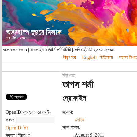
সচলায়তন.com | অনলাইন রাইটার্স কমিউনিটি | কপিরাইট © ২০০৬-২০১৫
নীড়পাতা
English
নীতিমালা
সচলে লিখত
নীড়পাতা
তাপস শর্মা
প্রোফাইল
OpenID ব্যবহার করে লগইন
সচলগ:
করুন:
এখানে
সচল হলেন:
OpenID কি?
August 9, 2011
সদস্য পরিচয়:
*