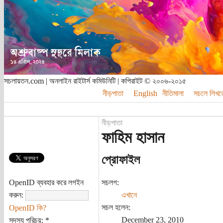
সচলায়তন.com | অনলাইন রাইটার্স কমিউনিটি | কপিরাইট © ২০০৬-২০১৫
নীড়পাতা
English
নীতিমালা
সচলে লিখত
নীড়পাতা
ফাহিম হাসান
প্রোফাইল
OpenID ব্যবহার করে লগইন
সচলগ:
করুন:
এখানে
সচল হলেন:
OpenID কি?
December 23, 2010
সদস্য পরিচয়:
*