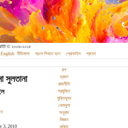
পিরাইট © ২০০৬-২০১৫
English
নীতিমালা
সচলে লিখতে হলে
প্রোফাইল
প্রবেশ
গল্প
না সুলতানা
ভ্রমণ
রাজনীতি
ইল
প্রযুক্তি
মুক্তিযুদ্ধ
খেলাধুলা
নে
অনুবাদ
বিজ্ঞান
 3, 2010
কবিতা