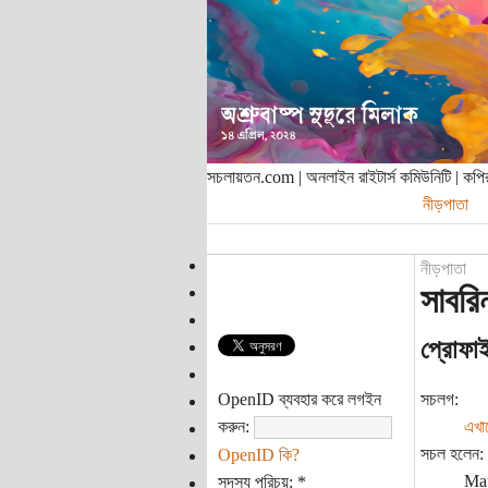
সচলায়তন.com | অনলাইন রাইটার্স কমিউনিটি | ক
নীড়পাতা
নীড়পাতা
সাবরি
প্রোফা
OpenID ব্যবহার করে লগইন
সচলগ:
করুন:
এখা
সচল হলেন:
OpenID কি?
May
সদস্য পরিচয়:
*