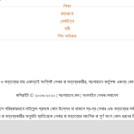
শিক্ষা
রম্যরচনা
রেখাচিত্র
নারী
শিশু অধিকার
ও মন্তব্যের দায় একান্তই সংশ্লিষ্ট লেখক বা মন্তব্যকারীর, সচলায়তন কর্তৃপক্ষ এজন্য কো
কপিরাইট © ২০০৬-২০২০ | সচলায়তন.কম | অনলাইন লেখক-সমাবেশ
রিষ্কারভাবে লাইসেন্স প্রসঙ্গে কোন উল্লেখ না থাকলে স্ব-স্ব লেখার এবং মন্তব্যের সর্বস্ব
বা মন্তব্যকারীর অনুমতি ব্যতিরেকে লেখার বা মন্তব্যের আংশিক বা পূর্ণ অংশ কোন ধরনের মি