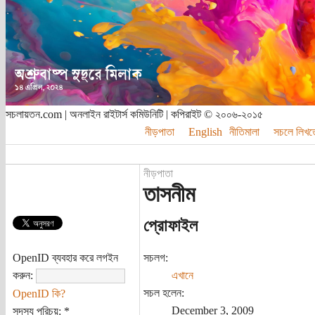
সচলায়তন.com | অনলাইন রাইটার্স কমিউনিটি | কপিরাইট © ২০০৬-২০১৫
নীড়পাতা
English
নীতিমালা
সচলে লিখত
নীড়পাতা
তাসনীম
প্রোফাইল
OpenID ব্যবহার করে লগইন
সচলগ:
করুন:
এখানে
সচল হলেন:
OpenID কি?
December 3, 2009
সদস্য পরিচয়:
*