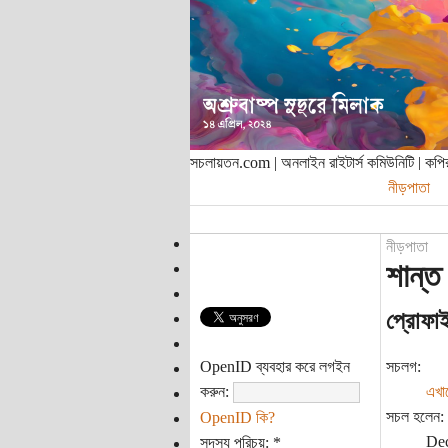
সচলায়তন.com | অনলাইন রাইটার্স কমিউনিটি | ক
নীড়পাতা
নীড়পাতা
শান্ত
প্রোফা
OpenID ব্যবহার করে লগইন
সচলগ:
করুন:
এখা
সচল হলেন:
OpenID কি?
Dec
সদস্য পরিচয়:
*