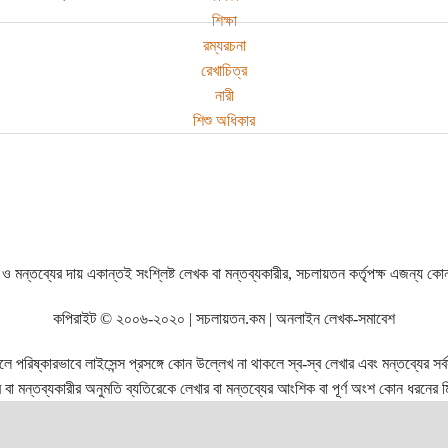
শিক্ষা
রম্যরচনা
রেখাচিত্র
নারী
শিশু অধিকার
ও মন্তব্যের দায় একান্তই সংশ্লিষ্ট লেখক বা মন্তব্যকারীর, সচলায়তন কর্তৃপক্ষ এজন্য কো
কপিরাইট © ২০০৬-২০২০ | সচলায়তন.কম | অনলাইন লেখক-সমাবেশ
রিষ্কারভাবে লাইসেন্স প্রসঙ্গে কোন উল্লেখ না থাকলে স্ব-স্ব লেখার এবং মন্তব্যের সর্বস্ব
বা মন্তব্যকারীর অনুমতি ব্যতিরেকে লেখার বা মন্তব্যের আংশিক বা পূর্ণ অংশ কোন ধরনের মি