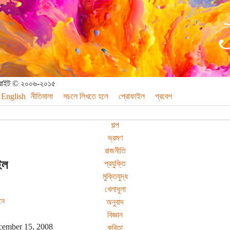
পিরাইট © ২০০৬-২০১৫
English
নীতিমালা
সচলে লিখতে হলে
প্রোফাইল
প্রবেশ
গল্প
ভ্রমণ
রাজনীতি
ইল
প্রযুক্তি
মুক্তিযুদ্ধ
খেলাধুলা
নে
অনুবাদ
বিজ্ঞান
ember 15, 2008
কবিতা