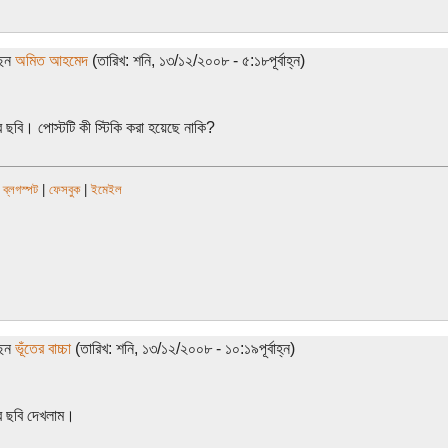
ছেন
অমিত আহমেদ
(তারিখ: শনি, ১৩/১২/২০০৮ - ৫:১৮পূর্বাহ্ন)
ব ছবি। পোস্টটি কী স্টিকি করা হয়েছে নাকি?
|
ব্লগস্পট
|
ফেসবুক
|
ইমেইল
ছেন
ভূঁতের বাচ্চা
(তারিখ: শনি, ১৩/১২/২০০৮ - ১০:১৯পূর্বাহ্ন)
ব ছবি দেখলাম।