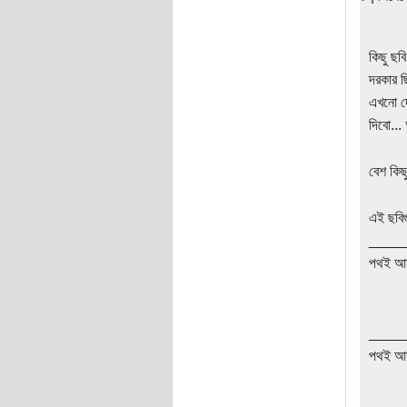
কিছু ছব
দরকার ছ
এখনো দৌ
দিবো...
বেশ কিছ
এই ছবিগুল
____
পথই আম
____
পথই আম