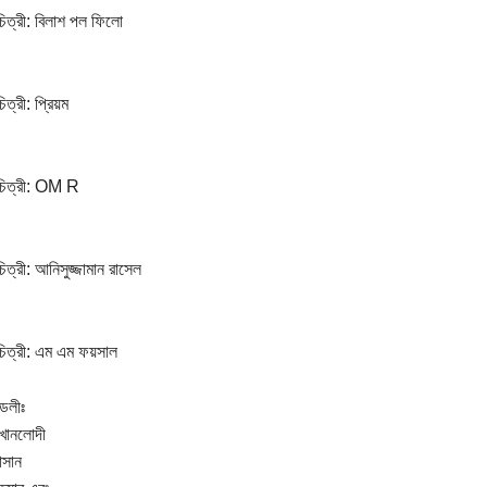
ত্রী: বিলাশ পল ফিলো
্রী: প্রিয়ম
িত্রী: OM R
্রী: আনিসুজ্জামান রাসেল
ত্রী: এম এম ফয়সাল
্ডলীঃ
 খানলোদী
াসান