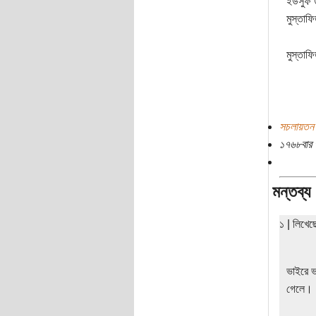
ইউসুফ ত
মুস্তাফ
মুস্তাফ
সচলায়তন
১৭৬৮বার 
মন্তব্য
১ | লিখে
ভাইরে ভ
গেলে।