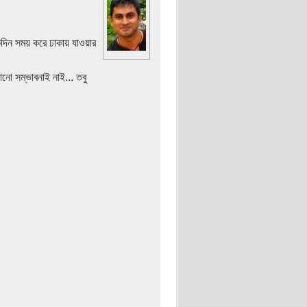
কদিন সময় করে ঢাকায় যাওয়ার
ো সম্ভাবনাই নাই... তবু