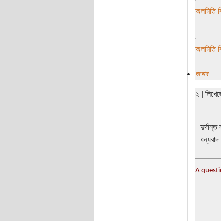
অলমিতি বি
অলমিতি বি
জবাব
২ | লিখে
দুর্দান
ধন্যবাদ
A questi