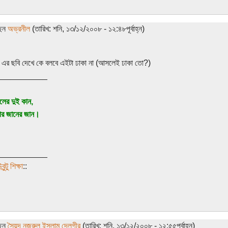
ছেন
অভ্রনীল
(তারিখ: শনি, ১৩/১২/২০০৮ - ১২:৪৮পূর্বাহ্ন)
র ছবি দেখে কে বলবে এইটা ঢাকা না (আসলেই ঢাকা তো?)
___________
ের দুই কান,
ার জানের জান।
___________
ন্টু শিক্ষা
::
ছেন
সৈয়দ নজরুল ইসলাম দেলগীর
(তারিখ: শনি, ১৩/১২/২০০৮ - ১২:৫৫পূর্বাহ্ন)