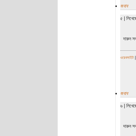
জবাব
৫ | লিখে
দারুন স
ওয়েবসাইট
জবাব
৬ | লিখে
দারুন স