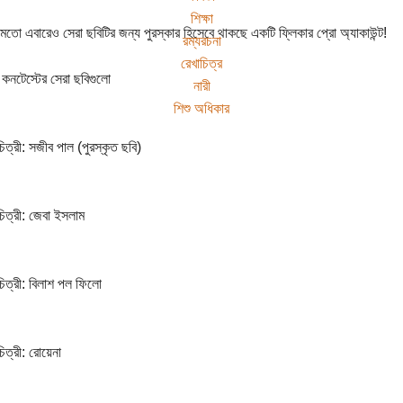
শিক্ষা
 মতো এবারেও সেরা ছবিটির জন্য পুরস্কার হিসেবে থাকছে একটি ফ্লিকার প্রো অ্যাকাউন্ট!
রম্যরচনা
রেখাচিত্র
 কনটেস্টের সেরা ছবিগুলো
নারী
শিশু অধিকার
্রী: সজীব পাল (পুরস্কৃত ছবি)
ত্রী: জেবা ইসলাম
ত্রী: বিলাশ পল ফিলো
ত্রী: রোয়েনা