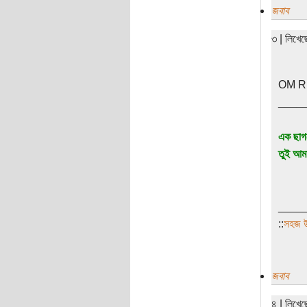
জবাব
৩ | লিখে
OM R এ
____
এক ছাগল
তুই আম
____
::
সহজ উবু
জবাব
৪ | লিখে