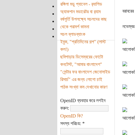
রঙ্গিলা মডু প্যানেল - র‌্যাপিড
বরাবরের
অ্যাকশান মডারেটর বা র‌্যাম
বর্ষপূর্তি উপলক্ষ্যে সচলদের কাছ
নভেম্বর
থেকে পরামর্শ কামনা
সচল ব্লাডব্যাংক
ইবুক, "প্রতিদিনের গল্প" (লাস্ট
কল!)
আলোকচিত
ছবিপাড়ায় ডিসেম্বরের ফোটো
কনটেস্ট, "আমার বাংলাদেশ"
"সেন্টার ফর বাংলাদেশ জেনোসাইড
আলোকচি
রিসার্চ" এর জন্য লোগো চাই
পাঠক সংখ্যা কম দেখানোর কারণ
আলোকচি
OpenID ব্যবহার করে লগইন
করুন:
OpenID কি?
আলোকচি
সদস্য পরিচয়:
*