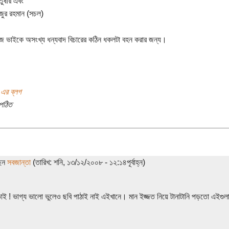
ুষার এবং
িজুর রহমান (সচল)
িজ ভাইকে অসংখ্য ধন্যবাদ বিচারের কঠিন ধকলটা বহন করার জন্য।
 এর ব্লগ
পঠিত
ছেন
সবজান্তা
(তারিখ: শনি, ১৩/১২/২০০৮ - ১২:১৪পূর্বাহ্ন)
াই ! ভাগ্য ভালো ভুলেও ছবি পাঠাই নাই এইখানে। মান ইজ্জত নিয়ে টানাটানি পড়তো এইগুল