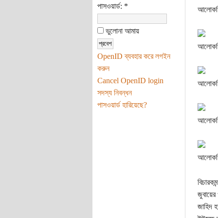
পাসওয়ার্ড:
*
আলোকচি
ভুলোনা আমায়
আলোকচিত
OpenID ব্যবহার করে লগইন
করুন
Cancel OpenID login
আলোকচ
সদস্য নিবন্ধন
পাসওয়ার্ড হারিয়েছে?
আলোকচিত
আলোকচি
বিচারকমন
জুবায়ের
জাহিদ হ