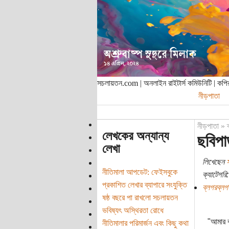
সচলায়তন.com | অনলাইন রাইটার্স কমিউনিটি | ক
নীড়পাতা
নীড়পাতা
»
লেখকের অন্যান্য
ছবিপা
লেখা
লিখেছেন
নীতিমালা আপডেট: ফেইসবুকে
ক্যাটেগরি:
প্রকাশিত লেখার ব্যাপারে সংযুক্তি
ব্লগরব্লগ
ষষ্ঠ বছরে পা রাখলো সচলায়তন
ভবিষ্যৎ অস্থিরতা রোধে
"আমার ব
নীতিমালার পরিমার্জন এবং কিছু কথা