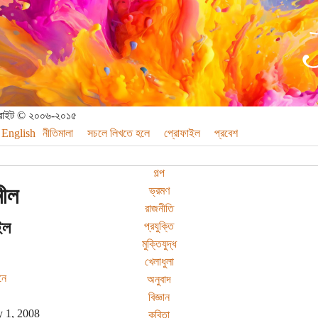
পিরাইট © ২০০৬-২০১৫
English
নীতিমালা
সচলে লিখতে হলে
প্রোফাইল
প্রবেশ
গল্প
নীল
ভ্রমণ
রাজনীতি
ইল
প্রযুক্তি
মুক্তিযুদ্ধ
খেলাধুলা
নে
অনুবাদ
বিজ্ঞান
y 1, 2008
কবিতা