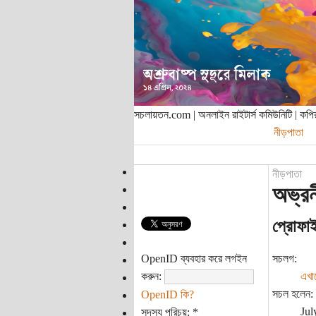
সচলায়তন.com | অনলাইন রাইটার্স কমিউনিটি | ক
নীড়পাতা
নীড়পাতা
অভ্র
প্রোফা
OpenID ব্যবহার করে লগইন
সচলগ:
করুন:
এখা
সচল হলেন:
OpenID কি?
Jul
সদস্য পরিচয়:
*