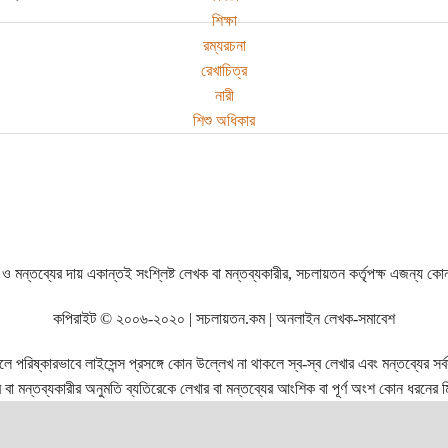
শিক্ষা
রম্যরচনা
রেখাচিত্র
নারী
শিশু অধিকার
ও মন্তব্যের দায় একান্তই সংশ্লিষ্ট লেখক বা মন্তব্যকারীর, সচলায়তন কর্তৃপক্ষ এজন্য কো
কপিরাইট © ২০০৬-২০২০ | সচলায়তন.কম | অনলাইন লেখক-সমাবেশ
রিষ্কারভাবে লাইসেন্স প্রসঙ্গে কোন উল্লেখ না থাকলে স্ব-স্ব লেখার এবং মন্তব্যের সর্বস্ব
বা মন্তব্যকারীর অনুমতি ব্যতিরেকে লেখার বা মন্তব্যের আংশিক বা পূর্ণ অংশ কোন ধরনের মি