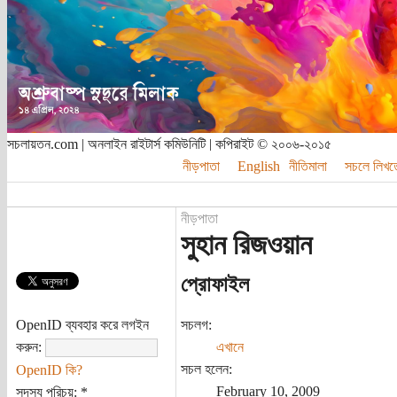
সচলায়তন.com | অনলাইন রাইটার্স কমিউনিটি | কপিরাইট © ২০০৬-২০১৫
নীড়পাতা
English
নীতিমালা
সচলে লিখত
নীড়পাতা
সুহান রিজওয়ান
প্রোফাইল
OpenID ব্যবহার করে লগইন
সচলগ:
করুন:
এখানে
সচল হলেন:
OpenID কি?
February 10, 2009
সদস্য পরিচয়:
*