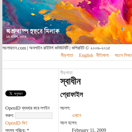
সচলায়তন.com | অনলাইন রাইটার্স কমিউনিটি | কপিরাইট © ২০০৬-২০১৫
নীড়পাতা
English
নীতিমালা
সচলে লিখত
নীড়পাতা
স্বাধীন
প্রোফাইল
OpenID ব্যবহার করে লগইন
সচলগ:
করুন:
এখানে
সচল হলেন:
OpenID কি?
February 11, 2009
সদস্য পরিচয়:
*