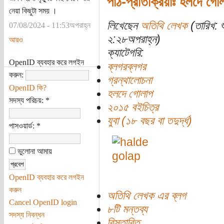
পাঠ-প্রতিক্রিয়াঃ হলদে গো
নেয়া কিছুটা সময় ।
লিখেছেন
অতিথি লেখক
(তারিখ: 
07/08/2024 - 11:53অপরাহ্ন
২:২৮অপরাহ্ন)
আরও
ক্যাটেগরি:
OpenID ব্যবহার করে লগইন
ব্লগরব্লগর
করুন:
গ্রন্থালোচনা
OpenID কি?
হলদে গোলাপ
সদস্য পরিচয়:
*
২০১৫ বইচিত্র
যুবা (১৮ বছর বা তদুর্দ্ধ)
পাসওয়ার্ড:
*
ভুলোনা আমায়
OpenID ব্যবহার করে লগইন
করুন
অতিথি লেখক এর ব্লগ
Cancel OpenID login
৮টি মন্তব্য
সদস্য নিবন্ধন
বিস্তারিত...