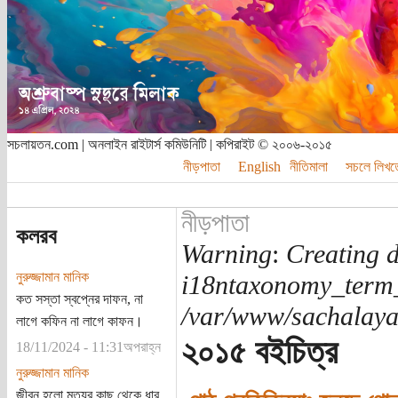
সচলায়তন.com | অনলাইন রাইটার্স কমিউনিটি | কপিরাইট © ২০০৬-২০১৫
নীড়পাতা
English
নীতিমালা
সচলে লিখত
নীড়পাতা
কলরব
Warning
:
Creating d
নুরুজ্জামান মানিক
i18ntaxonomy_term
কত সস্তা স্বপ্নের দাফন, না
/var/www/sachalayat
লাগে কফিন না লাগে কাফন।
২০১৫ বইচিত্র
18/11/2024 - 11:31অপরাহ্ন
নুরুজ্জামান মানিক
জীবন হলো মৃত্যুর কাছ থেকে ধার