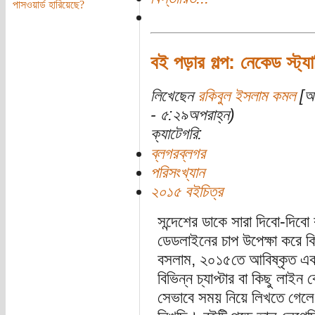
পাসওয়ার্ড হারিয়েছে?
বই পড়ার গল্প: নেকেড স্ট্যা
লিখেছেন
রকিবুল ইসলাম কমল
[অত
- ৫:২৯অপরাহ্ন)
ক্যাটেগরি:
ব্লগরব্লগর
পরিসংখ্যান
২০১৫ বইচিত্র
সন্দেশের ডাকে সারা দিবো-দিবো
ডেডলাইনের চাপ উপেক্ষা করে কি
বসলাম, ২০১৫তে আবিষ্কৃত এক
বিভিন্ন চ্যাপ্টার বা কিছু লা
সেভাবে সময় নিয়ে লিখতে গেলে 