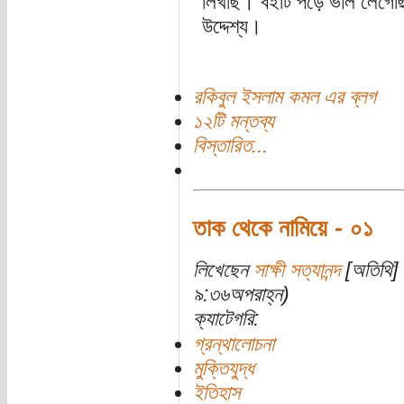
লিখছি। বইটি পড়ে ভাল লেগেছিল
উদ্দেশ্য।
রকিবুল ইসলাম কমল এর ব্লগ
১২টি মন্তব্য
বিস্তারিত...
তাক থেকে নামিয়ে - ০১
লিখেছেন
সাক্ষী সত্যানন্দ
[অতিথি] 
৯:৩৬অপরাহ্ন)
ক্যাটেগরি:
গ্রন্থালোচনা
মুক্তিযুদ্ধ
ইতিহাস