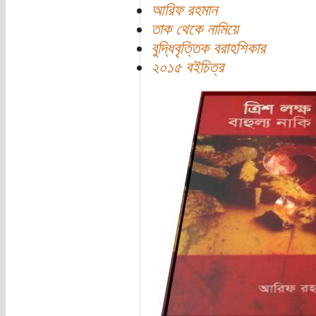
আরিফ রহমান
তাক থেকে নামিয়ে
বুদ্ধিবৃত্তিক বরাহশিকার
২০১৫ বইচিত্র