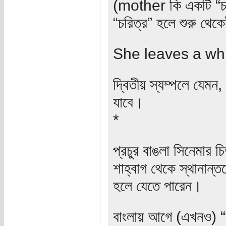
(mother কি একটি “চর
“চরিত্র” হলে শুরু থেক
She leaves a whil
দ্বিতীয় স্যম্পলে যেম
যাবে।
*
প্রচুর বাঙলা সিনেমার চ
শাহ্‌বাগ থেকে স্থানা
হলে যেতে পারেন।
বাংলায় আগে (এখনও) “ক