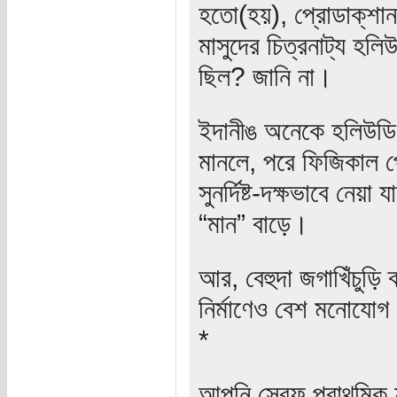
হতো(হয়), প্রোডাক্‌শান
মাসুদের চিত্রনাট্য হলি
ছিল? জানি না।
ইদানীঙ অনেকে হলিউডি ফ
মানলে, পরে ফিজিকাল প্র
সুনর্দিষ্ট-দক্ষভাবে নে
“মান” বাড়ে।
আর, বেহুদা জগাখিঁচুড়ি
নির্মাণেও বেশ মনোযোগ
*
আপনি স্রেফ প্রাথমিক ফর