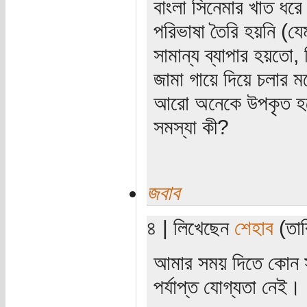
বাংলা সিনেমার খাত ধরে
পরিভাষা তৈরি হয়নি (যে
সামান্য ব্যাপার হয়তো, 
জামা গায়ে দিয়ে চলার 
আরো অনেকে উপকৃত হবে
সমস্যা কী?
জবাব
৪ | লিখেছেন
শেহাব
(তার
আমার সময় দিতে কোন স
পর্যাপ্ত যোগ্যতা নেই।