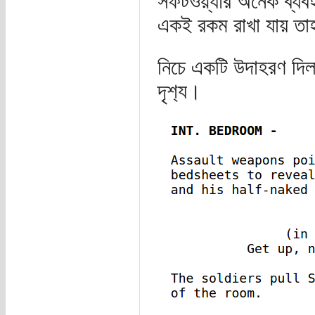
সফটওয়্যার অনেক ব্যবহা
একই রকম রাখা যায় তাহ
নিচে একটি উদাহরণ দিল
দৃশ‌্য।