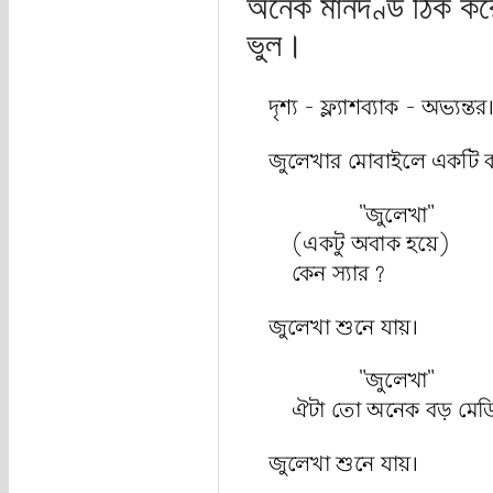
অনেক মানদণ্ড ঠিক কর
ভুল।