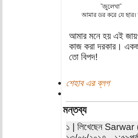
আমার মনে হয় এই জায়গায়
কাজ করা দরকার। একজন
তো বিপদ!
শেহাব এর ব্লগ
মন্তব্য
১ | লিখেছেন Sarwar (য
১৩/০৬/২০১৭ - ১:৫৯পূর্ব