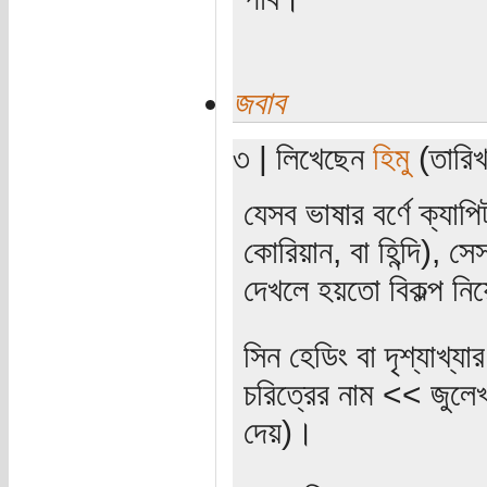
জবাব
৩ | লিখেছেন
হিমু
(তারিখ:
যেসব ভাষার বর্ণে ক্যা
কোরিয়ান, বা হিন্দি), স
দেখলে হয়তো বিকল্প নি
সিন হেডিং বা দৃশ্যাখ
চরিত্রের নাম << জুলে
দেয়)।