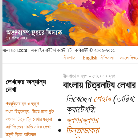
সচলায়তন.com | অনলাইন রাইটার্স কমিউনিটি | কপিরাইট © ২০০৬-২০১৫
নীড়পাতা
English
নীতিমালা
সচলে লিখত
নীড়পাতা
»
ব্লগ
»
শেহাব এর ব্লগ
লেখকের অন্যান্য
বাংলায় চিত্রনাট্য লেখার য
লেখা
লিখেছেন
শেহাব
(তারিখ:
প্রযুক্তির যুগ ও হুজুগ
ক্যাটেগরি:
বাংলা চিত্রনাট্য: মিত্র মনো ফন্ট
ব্লগরব্লগর
বাংলায় চিত্রনাট্য লেখার যন্ত্রনা
অশিক্ষিতের শ্রুতি নাটক লেখা:
চিন্তাভাবনা
উঠুলী ব্রিজ অভিযান