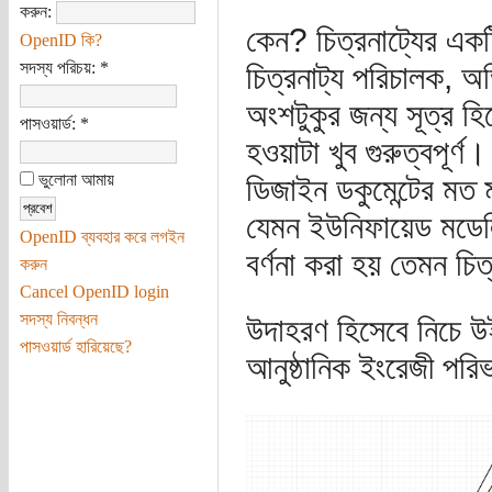
করুন:
কেন? চিত্রনাট্যের একট
OpenID কি?
সদস্য পরিচয়:
*
চিত্রনাট্য পরিচালক, অভ
অংশটুকুর জন্য সূত্র হি
পাসওয়ার্ড:
*
হওয়াটা খুব গুরুত্বপূর্
ভুলোনা আমায়
ডিজাইন ডকুমেন্টের ম
যেমন ইউনিফায়েড মডেলি
OpenID ব্যবহার করে লগইন
বর্ণনা করা হয় তেমন চি
করুন
Cancel OpenID login
সদস্য নিবন্ধন
উদাহরণ হিসেবে নিচে উ
পাসওয়ার্ড হারিয়েছে?
আনুষ্ঠানিক ইংরেজী পরি