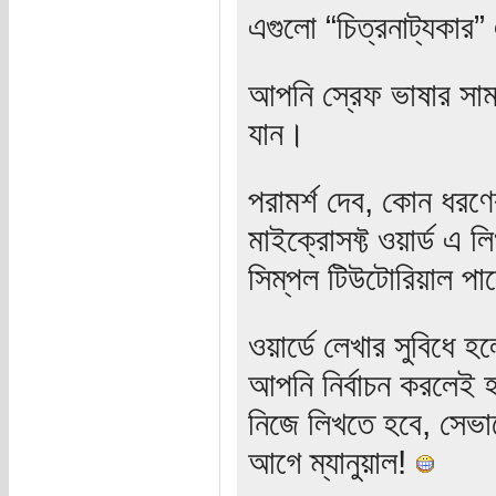
এগুলো “চিত্রনাট্যকার
আপনি স্রেফ ভাষার সামা
যান।
পরামর্শ দেব, কোন ধরণের 
মাইক্রোসফ্ট ওয়ার্ড এ 
সিম্‌পল টিউটোরিয়াল পা
ওয়ার্ডে লেখার সুবিধে 
আপনি নির্বাচন করলেই হয়
নিজে লিখতে হবে, সেভা
আগে ম্যানুয়াল!