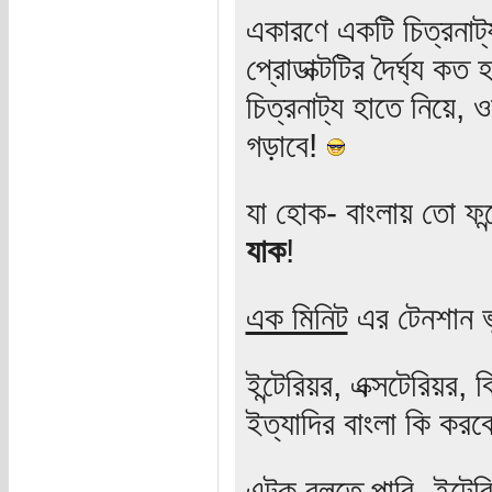
একারণে একটি চিত্রনাট
প্রোডাক্টটির দৈর্ঘ্য 
চিত্রনাট্য হাতে নিয়ে,
গড়াবে!
যা হোক- বাংলায় তো ফন্
যাক
!
এক মিনিট
এর টেনশান ভ
ইন্টেরিয়র, এক্সটেরিয়র,
ইত্যাদির বাংলা কি কর
এটুকু বলতে পারি- ইন্টের