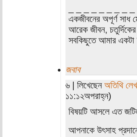
_ _ _ _ _ _ _ _ _
একজীবনের অপূর্ণ সাধ ম
আরেক জীবন, চতুর্দিকের স
সবকিছুতে আমার একটা হ
জবাব
৬ | লিখেছেন
অতিথি লে
১১:১২অপরাহ্ন)
বিষয়টি আসলে এত জট
আপনাকে উৎসাহ প্রদানের 