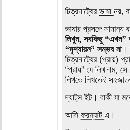
চিত্রনাট্যের
ভাষা
নয়, 
ভাষার প্রসঙ্গে সামান্য
লিখুন, সবকিছু “এখন”
“দৃশ্যায়ন” সম্ভব না
। 
চিত্রনাট্যের (প্রায়) প
“প্রায়” যে লিখলাম, সে
লিখতে লিখতেই সহজাত
দ্যাট্‌স ইট। বাকী যা ম
আসি
ফরম্যাট
এ।