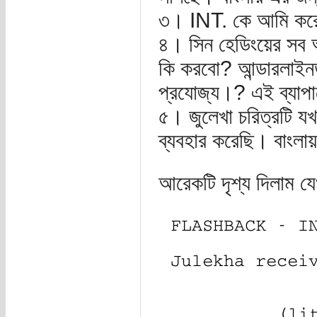
৩। INT. কে আমি করেছি
৪। সিন হেডিংয়ের সব 
কি করবো? আন্ডারলাইনড
প্রযোজ্য।? এই ব্যাপা
৫। জুলেখা চরিত্রটি য
ব্যবহার করেছি। বাংলা
আরেকটি দৃশ্য দিলাম 