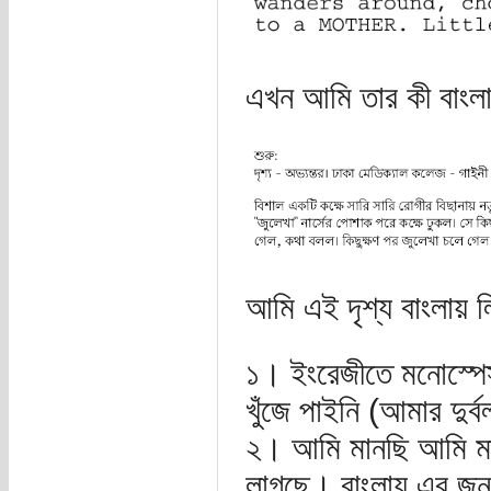
এখন আমি তার কী বাংলা
আমি এই দৃশ্য বাংলায় 
১। ইংরেজীতে মনোস্পেস
খুঁজে পাইনি (আমার দুর
২। আমি মানছি আমি মার
লাগছে। বাংলায় এর জন