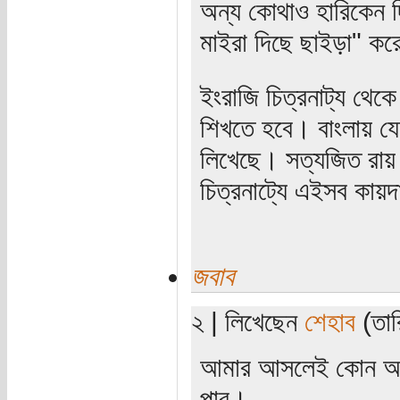
অন্য কোথাও হারিকেন দি
মাইরা দিছে ছাইড়া" কর
ইংরাজি চিত্রনাট্য থেক
শিখতে হবে। বাংলায় যেস
লিখেছে। সত্যজিত রায়
চিত্রনাট্যে এইসব কায়দ
জবাব
২ | লিখেছেন
শেহাব
(তার
আমার আসলেই কোন আইডিয়
পাব।