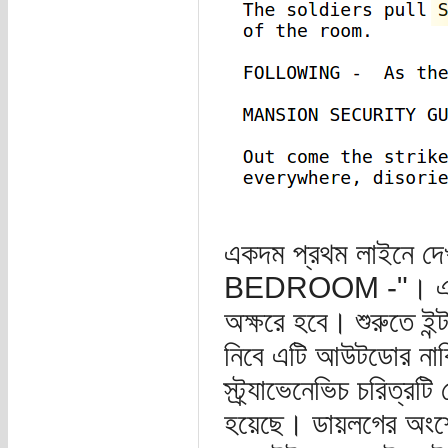
একদম প্রথম লাইনে দেখ
BEDROOM -"। এর না
অক্ষরে হবে। শুরুতে ইন্
নিবে এটি আউটডোর নাক
স্ট্র্যাভেনেভিচ চরিত্
হয়েছে। ডায়লগের অংশে 