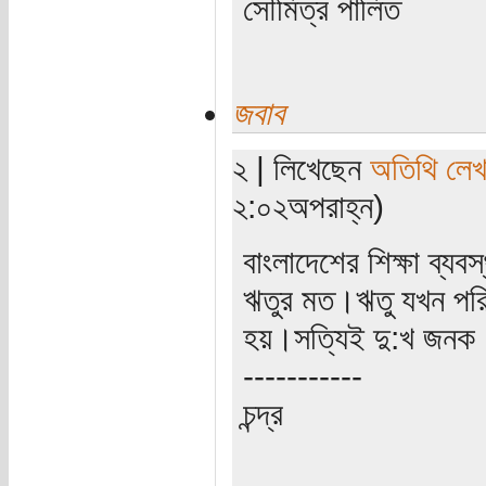
সৌমিত্র পালিত
জবাব
২ | লিখেছেন
অতিথি লে
২:০২অপরাহ্ন)
বাংলাদেশের শিক্ষা ব্যব
ঋতুর মত।ঋতু যখন পরি
হয়।সত্যিই দু:খ জনক
-----------
চন্দ্র