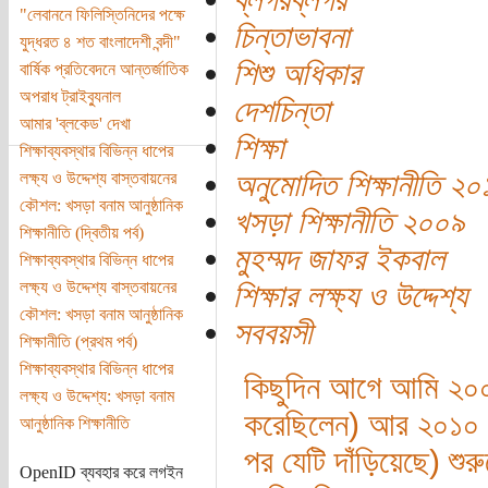
"লেবাননে ফিলিস্তিনিদের পক্ষে
চিন্তাভাবনা
যুদ্ধরত ৪ শত বাংলাদেশী বন্দী"
শিশু অধিকার
বার্ষিক প্রতিবেদনে আন্তর্জাতিক
অপরাধ ট্রাইব্যুনাল
দেশচিন্তা
আমার 'ব্লকেড' দেখা
শিক্ষা
শিক্ষাব্যবস্থার বিভিন্ন ধাপের
অনুমোদিত শিক্ষানীতি ২০
লক্ষ্য ও উদ্দেশ্য বাস্তবায়নের
কৌশল: খসড়া বনাম আনুষ্ঠানিক
খসড়া শিক্ষানীতি ২০০৯
শিক্ষানীতি (দ্বিতীয় পর্ব)
মুহম্মদ জাফর ইকবাল
শিক্ষাব্যবস্থার বিভিন্ন ধাপের
লক্ষ্য ও উদ্দেশ্য বাস্তবায়নের
শিক্ষার লক্ষ্য ও উদ্দেশ্য
কৌশল: খসড়া বনাম আনুষ্ঠানিক
সববয়সী
শিক্ষানীতি (প্রথম পর্ব)
শিক্ষাব্যবস্থার বিভিন্ন ধাপের
কিছুদিন আগে আমি ২০০৯ 
লক্ষ্য ও উদ্দেশ্য: খসড়া বনাম
করেছিলেন) আর ২০১০ সা
আনুষ্ঠানিক শিক্ষানীতি
পর যেটি দাঁড়িয়েছে) শুরু
OpenID ব্যবহার করে লগইন