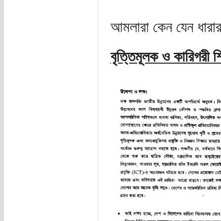
আমলারা কেন যেন ধারার 
বৃত্তিমূলক ও কারিগরী শি