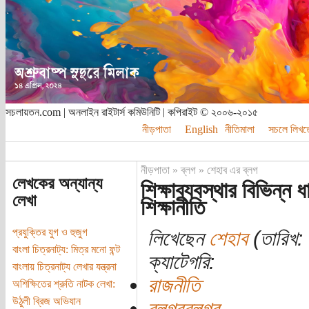
সচলায়তন.com | অনলাইন রাইটার্স কমিউনিটি | কপিরাইট © ২০০৬-২০১৫
নীড়পাতা
English
নীতিমালা
সচলে লিখত
নীড়পাতা
»
ব্লগ
»
শেহাব এর ব্লগ
লেখকের অন্যান্য
শিক্ষাব্যবস্থার বিভিন্ন 
লেখা
শিক্ষানীতি
প্রযুক্তির যুগ ও হুজুগ
লিখেছেন
শেহাব
(তারিখ: 
বাংলা চিত্রনাট্য: মিত্র মনো ফন্ট
ক্যাটেগরি:
বাংলায় চিত্রনাট্য লেখার যন্ত্রনা
রাজনীতি
অশিক্ষিতের শ্রুতি নাটক লেখা:
উঠুলী ব্রিজ অভিযান
ব্লগরব্লগর